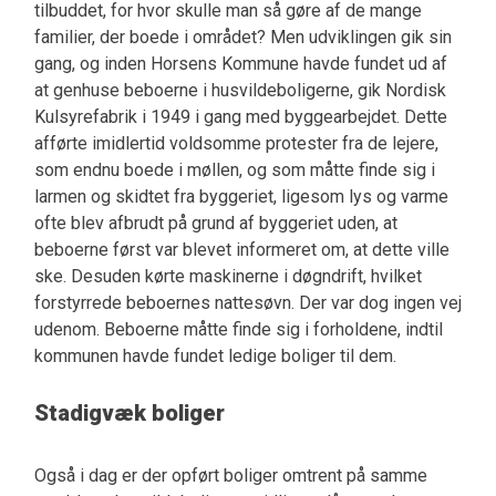
tilbuddet, for hvor skulle man så gøre af de mange
familier, der boede i området? Men udviklingen gik sin
gang, og inden Horsens Kommune havde fundet ud af
at genhuse beboerne i husvildeboligerne, gik Nordisk
Kulsyrefabrik i 1949 i gang med byggearbejdet. Dette
afførte imidlertid voldsomme protester fra de lejere,
som endnu boede i møllen, og som måtte finde sig i
larmen og skidtet fra byggeriet, ligesom lys og varme
ofte blev afbrudt på grund af byggeriet uden, at
beboerne først var blevet informeret om, at dette ville
ske. Desuden kørte maskinerne i døgndrift, hvilket
forstyrrede beboernes nattesøvn. Der var dog ingen vej
udenom. Beboerne måtte finde sig i forholdene, indtil
kommunen havde fundet ledige boliger til dem.
Stadigvæk boliger
Også i dag er der opført boliger omtrent på samme