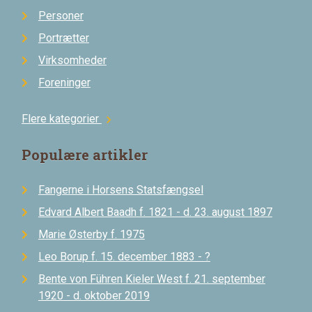
Personer
Portrætter
Virksomheder
Foreninger
Flere kategorier
chevron_right
Populære artikler
Fangerne i Horsens Statsfængsel
Edvard Albert Baadh f. 1821 - d. 23. august 1897
Marie Østerby f. 1975
Leo Borup f. 15. december 1883 - ?
Bente von Führen Kieler West f. 21. september
1920 - d. oktober 2019