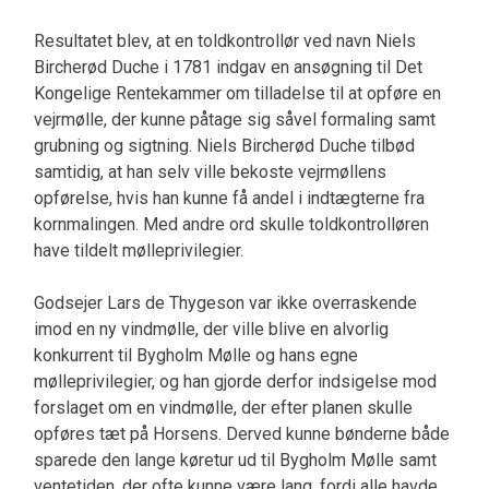
Resultatet blev, at en toldkontrollør ved navn Niels
Bircherød Duche i 1781 indgav en ansøgning til Det
Kongelige Rentekammer om tilladelse til at opføre en
vejrmølle, der kunne påtage sig såvel formaling samt
grubning og sigtning. Niels Bircherød Duche tilbød
samtidig, at han selv ville bekoste vejrmøllens
opførelse, hvis han kunne få andel i indtægterne fra
kornmalingen. Med andre ord skulle toldkontrolløren
have tildelt mølleprivilegier.
Godsejer Lars de Thygeson var ikke overraskende
imod en ny vindmølle, der ville blive en alvorlig
konkurrent til Bygholm Mølle og hans egne
mølleprivilegier, og han gjorde derfor indsigelse mod
forslaget om en vindmølle, der efter planen skulle
opføres tæt på Horsens. Derved kunne bønderne både
sparede den lange køretur ud til Bygholm Mølle samt
ventetiden, der ofte kunne være lang, fordi alle havde