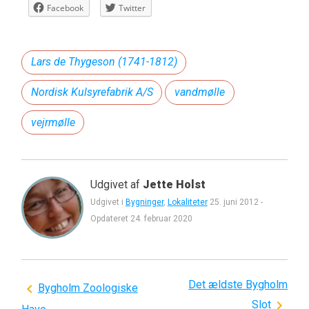
Facebook
Twitter
Lars de Thygeson (1741-1812)
Nordisk Kulsyrefabrik A/S
vandmølle
vejrmølle
Udgivet af
Jette Holst
Udgivet i
Bygninger
,
Lokaliteter
25. juni 2012
-
Opdateret
24. februar 2020
Det ældste Bygholm
Indlægsnavigation
Bygholm Zoologiske
Slot