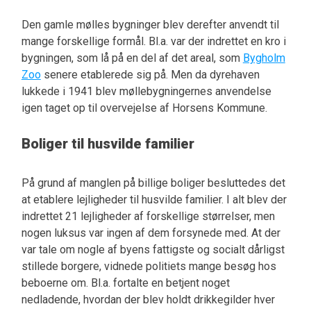
Den gamle mølles bygninger blev derefter anvendt til
mange forskellige formål. Bl.a. var der indrettet en kro i
bygningen, som lå på en del af det areal, som
Bygholm
Zoo
senere etablerede sig på. Men da dyrehaven
lukkede i 1941 blev møllebygningernes anvendelse
igen taget op til overvejelse af Horsens Kommune.
Boliger til husvilde familier
På grund af manglen på billige boliger besluttedes det
at etablere lejligheder til husvilde familier. I alt blev der
indrettet 21 lejligheder af forskellige størrelser, men
nogen luksus var ingen af dem forsynede med. At der
var tale om nogle af byens fattigste og socialt dårligst
stillede borgere, vidnede politiets mange besøg hos
beboerne om. Bl.a. fortalte en betjent noget
nedladende, hvordan der blev holdt drikkegilder hver