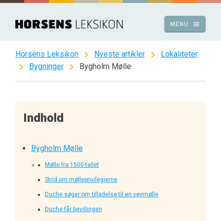
Spring
til
menu
MENU
indhold
chevron_right
chevron_right
Horsens Leksikon
Nyeste artikler
Lokaliteter
chevron_right
chevron_right
Bygninger
Bygholm Mølle
Indhold
Bygholm Mølle
Mølle fra 1500-tallet
Strid om mølleprivilegierne
Duche søger om tilladelse til en vejrmølle
Duche får bevillingen