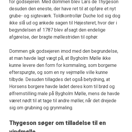
for godsejeren. Med dommen blev Lars de Thygeson
desuden den eneste, der have ret til at opføre et nyt
grube- og sigteværk. Toldkontrollør Duche lod sig dog
ikke slå ud og ankede sagen til Højesteret, hvor der i
begyndelsen af 1787 blev afsagt den endelige
afgørelse, der bragte møllestriden til ophør.
Dommen gik godsejeren imod med den begrundelse,
at man havde lagt vægt på, at Bygholm Mølle ikke
kunne levere den form for kornmaling, som borgerne
efterspurgte, og som en ny vejrmølle ville kunne
tilbyde. Desuden tillagdes det også betydning, at
Horsens borgere havde ladet deres korn til brød og
ølfremstilling male på Bygholm Mølle, mens de havde
været nødt til at tage til andre møller, når det drejede
sig om grubning og grynmaling.
Thygeson søger om tilladelse til en
vindmølle