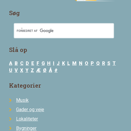
Søg
Slå op
A
B
C
D
E
F
G
H
I
J
K
L
M
N
O
P
Q
R
S
T
U
V
X
Y
Z
Æ
Ø
Å
#
Kategorier
Musik
Gader og veje
Lokaliteter
Bygninger