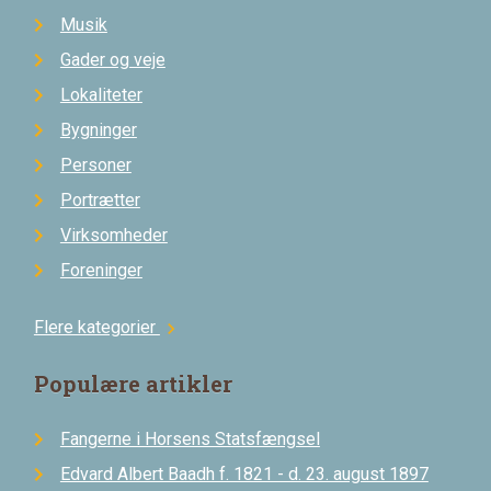
Musik
Gader og veje
Lokaliteter
Bygninger
Personer
Portrætter
Virksomheder
Foreninger
Flere kategorier
chevron_right
Populære artikler
Fangerne i Horsens Statsfængsel
Edvard Albert Baadh f. 1821 - d. 23. august 1897