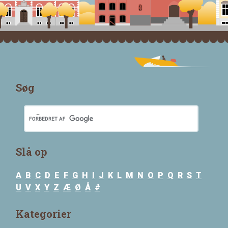
Søg
Slå op
A
B
C
D
E
F
G
H
I
J
K
L
M
N
O
P
Q
R
S
T
U
V
X
Y
Z
Æ
Ø
Å
#
Kategorier