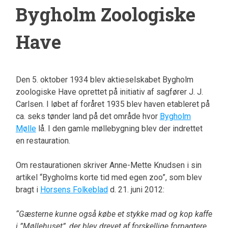
Bygholm Zoologiske
Have
Den 5. oktober 1934 blev aktieselskabet Bygholm
zoologiske Have oprettet på initiativ af sagfører J. J.
Carlsen. I løbet af foråret 1935 blev haven etableret på
ca. seks tønder land på det område hvor
Bygholm
Mølle
lå. I den gamle møllebygning blev der indrettet
en restauration.
Om restaurationen skriver Anne-Mette Knudsen i sin
artikel “Bygholms korte tid med egen zoo”, som blev
bragt i
Horsens Folkeblad
d. 21. juni 2012:
“Gæsterne kunne også købe et stykke mad og kop kaffe
i ”Møllehuset”, der blev drevet af forskellige forpagtere,