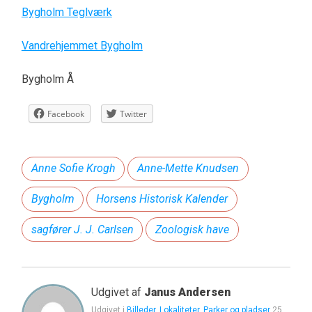
Bygholm Teglværk
Vandrehjemmet Bygholm
Bygholm Å
Facebook
Twitter
Anne Sofie Krogh
Anne-Mette Knudsen
Bygholm
Horsens Historisk Kalender
sagfører J. J. Carlsen
Zoologisk have
Udgivet af
Janus Andersen
Udgivet i
Billeder
,
Lokaliteter
,
Parker og pladser
25.