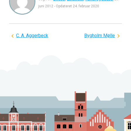
juni 2012
-
Opdateret
24. februar 2020
Indlægsnavigation
C. A. Aggerbeck
Bygholm Mølle