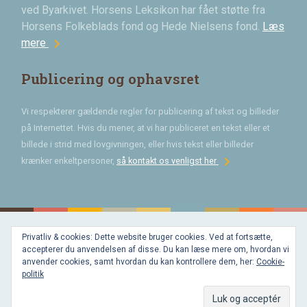
ved Byarkivet. Horsens Leksikon har fået støtte fra
Horsens Folkeblads fond og Hede Nielsens fond.
Læs
chevron_right
mere
Publicering og ophavsret
Vi respekterer gældende regler for publicering af tekst og billeder
på Internettet. Hvis du mener, at vi har publiceret en tekst eller et
billede i strid med lovgivningen, eller hvis tekst eller billeder
chevron_right
krænker enkeltpersoner,
så kontakt os venligst her
Privatliv & cookies: Dette website bruger cookies. Ved at fortsætte,
Bygget med
accepterer du anvendelsen af disse. Du kan læse mere om, hvordan vi
WordPress
og
anvender cookies, samt hvordan du kan kontrollere dem, her:
Cookie-
favorite
af
politik
Bechster