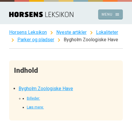
Spring
til
menu
MENU
indhold
chevron_right
chevron_right
Horsens Leksikon
Nyeste artikler
Lokaliteter
chevron_right
chevron_right
Parker og pladser
Bygholm Zoologiske Have
Indhold
Bygholm Zoologiske Have
Billeder:
Læs mere: