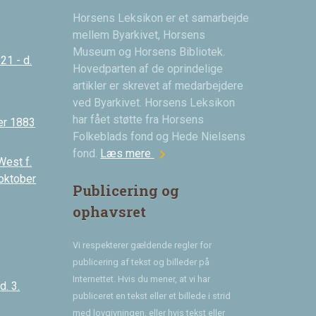
Horsens Leksikon er et samarbejde
mellem Byarkivet, Horsens
Museum og Horsens Bibliotek.
21 - d.
Hovedparten af de oprindelige
artikler er skrevet af medarbejdere
ved Byarkivet. Horsens Leksikon
har fået støtte fra Horsens
er 1883
Folkeblads fond og Hede Nielsens
chevron_right
fond.
Læs mere
West f.
 oktober
Publicering og
ophavsret
Vi respekterer gældende regler for
publicering af tekst og billeder på
Internettet. Hvis du mener, at vi har
. 3.
publiceret en tekst eller et billede i strid
med lovgivningen, eller hvis tekst eller