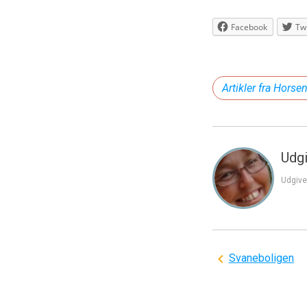
Facebook
Twi
Artikler fra Horse
Udgi
Udgive
Indlægsnavi
Svaneboligen