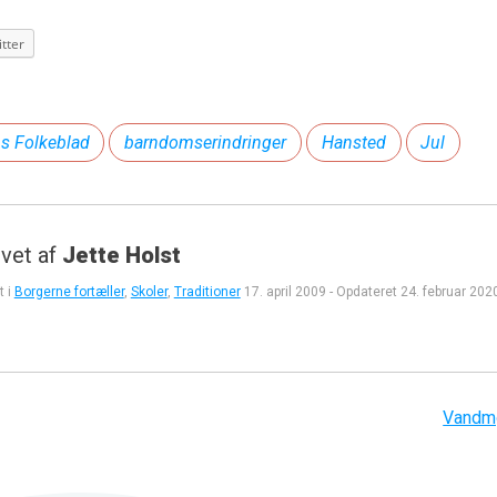
tter
ns Folkeblad
barndomserindringer
Hansted
Jul
vet af
Jette Holst
t i
Borgerne fortæller
,
Skoler
,
Traditioner
17. april 2009
-
Opdateret
24. februar 202
gation
Vandmø