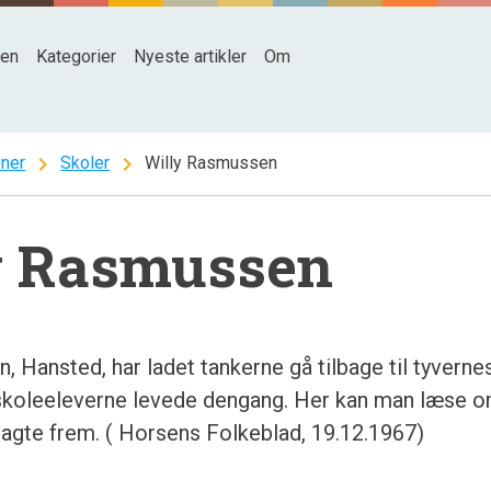
den
Kategorier
Nyeste artikler
Om
chevron_right
chevron_right
oner
Skoler
Willy Rasmussen
y Rasmussen
, Hansted, har ladet tankerne gå tilbage til tyvern
 skoleeleverne levede dengang. Her kan man læse o
ragte frem. ( Horsens Folkeblad, 19.12.1967)