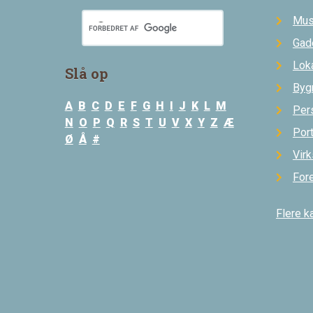
Mus
Gad
Loka
Slå op
Byg
A
B
C
D
E
F
G
H
I
J
K
L
M
Per
N
O
P
Q
R
S
T
U
V
X
Y
Z
Æ
Por
Ø
Å
#
Vir
For
Flere k