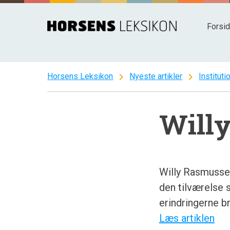
Spring
til
Forsi
indhold
chevron_right
chevron_right
Horsens Leksikon
Nyeste artikler
Instituti
Will
Willy Rasmussen
den tilværelse
erindringerne b
Læs artiklen