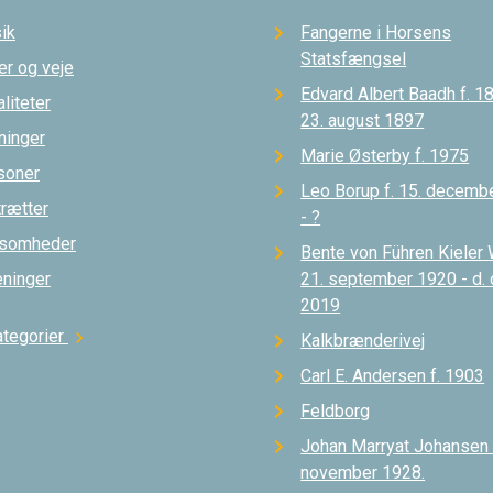
ik
Fangerne i Horsens
Statsfængsel
er og veje
Edvard Albert Baadh f. 18
liteter
23. august 1897
ninger
Marie Østerby f. 1975
soner
Leo Borup f. 15. decemb
trætter
- ?
ksomheder
Bente von Führen Kieler 
eninger
21. september 1920 - d.
2019
ategorier
chevron_right
Kalkbrænderivej
Carl E. Andersen f. 1903
Feldborg
Johan Marryat Johansen d
november 1928.