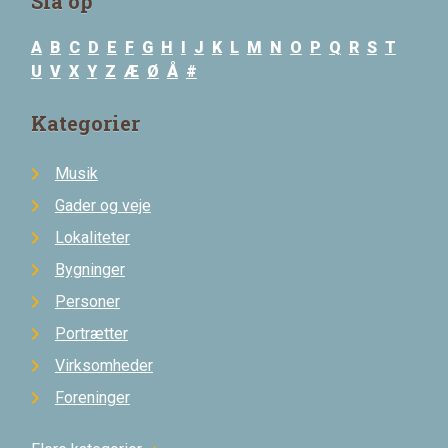
Slå op
A
B
C
D
E
F
G
H
I
J
K
L
M
N
O
P
Q
R
S
T
U
V
X
Y
Z
Æ
Ø
Å
#
Kategorier
Musik
Gader og veje
Lokaliteter
Bygninger
Personer
Portrætter
Virksomheder
Foreninger