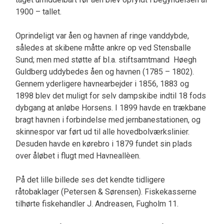
1900 – tallet.
Oprindeligt var åen og havnen af ringe vanddybde,
således at skibene måtte ankre op ved Stensballe
Sund; men med støtte af bl.a. stiftsamtmand Høegh
Guldberg uddybedes åen og havnen (1785 – 1802).
Gennem yderligere havnearbejder i 1856, 1883 og
1898 blev det muligt for selv dampskibe indtil 18 fods
dybgang at anløbe Horsens. I 1899 havde en trækbane
bragt havnen i forbindelse med jernbanestationen, og
skinnespor var ført ud til alle hovedbolværkslinier.
Desuden havde en kørebro i 1879 fundet sin plads
over åløbet i flugt med Havneallèen.
På det lille billede ses det kendte tidligere
råtobaklager (Petersen & Sørensen). Fiskekasserne
tilhørte fiskehandler J. Andreasen, Fugholm 11.