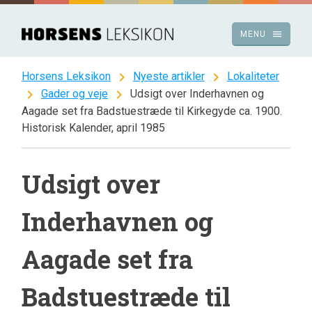
Spring
til
menu
MENU
indhold
chevron_right
chevron_right
Horsens Leksikon
Nyeste artikler
Lokaliteter
chevron_right
chevron_right
Gader og veje
Udsigt over Inderhavnen og
Aagade set fra Badstuestræde til Kirkegyde ca. 1900.
Historisk Kalender, april 1985
Udsigt over
Inderhavnen og
Aagade set fra
Badstuestræde til