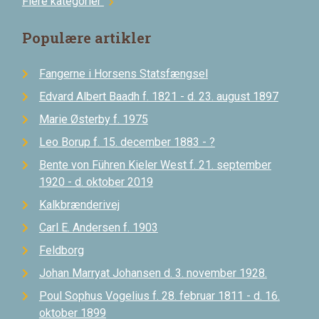
Flere kategorier
chevron_right
Populære artikler
Fangerne i Horsens Statsfængsel
Edvard Albert Baadh f. 1821 - d. 23. august 1897
Marie Østerby f. 1975
Leo Borup f. 15. december 1883 - ?
Bente von Führen Kieler West f. 21. september
1920 - d. oktober 2019
Kalkbrænderivej
Carl E. Andersen f. 1903
Feldborg
Johan Marryat Johansen d. 3. november 1928.
Poul Sophus Vogelius f. 28. februar 1811 - d. 16.
oktober 1899