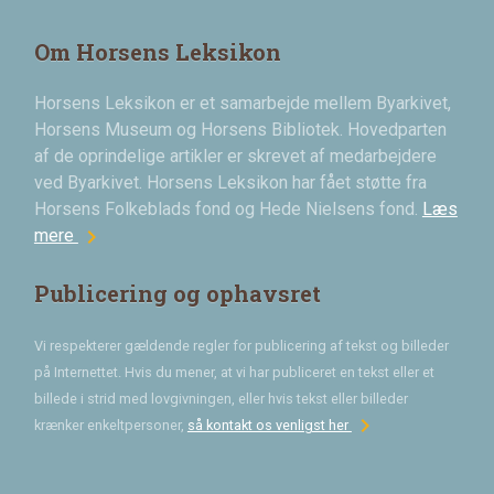
Om Horsens Leksikon
Horsens Leksikon er et samarbejde mellem Byarkivet,
Horsens Museum og Horsens Bibliotek. Hovedparten
af de oprindelige artikler er skrevet af medarbejdere
ved Byarkivet. Horsens Leksikon har fået støtte fra
Horsens Folkeblads fond og Hede Nielsens fond.
Læs
chevron_right
mere
Publicering og ophavsret
Vi respekterer gældende regler for publicering af tekst og billeder
på Internettet. Hvis du mener, at vi har publiceret en tekst eller et
billede i strid med lovgivningen, eller hvis tekst eller billeder
chevron_right
krænker enkeltpersoner,
så kontakt os venligst her