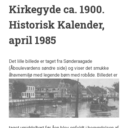
Kirkegyde ca. 1900.
Historisk Kalender,
april 1985
Det lille billede er taget fra Sønderaagade
(Åboulevardens søndre side) og viser det smukke
åhavnemiljø
med legende børn med robåde. Billedet er
taget umiddelbart før åen blev opfyldt i begyndelsen af