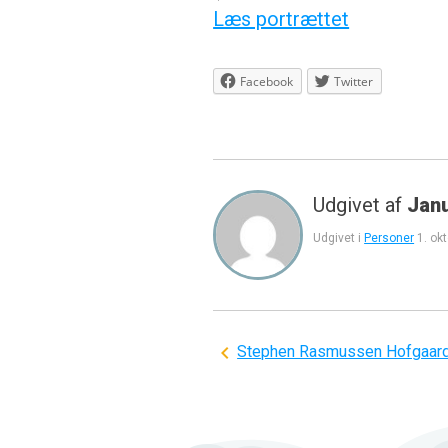
Læs portrættet
Facebook
Twitter
Udgivet af
Jan
Udgivet i
Personer
1. ok
Indlægsnavigation
Stephen Rasmussen Hofgaar