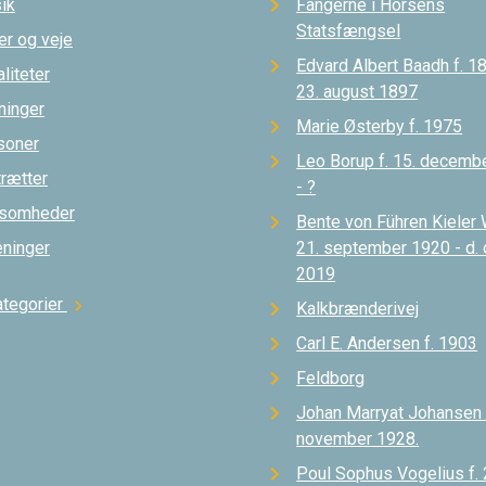
ik
Fangerne i Horsens
Statsfængsel
er og veje
Edvard Albert Baadh f. 18
liteter
23. august 1897
ninger
Marie Østerby f. 1975
soner
Leo Borup f. 15. decemb
trætter
- ?
ksomheder
Bente von Führen Kieler 
eninger
21. september 1920 - d.
2019
ategorier
chevron_right
Kalkbrænderivej
Carl E. Andersen f. 1903
Feldborg
Johan Marryat Johansen d
november 1928.
Poul Sophus Vogelius f. 