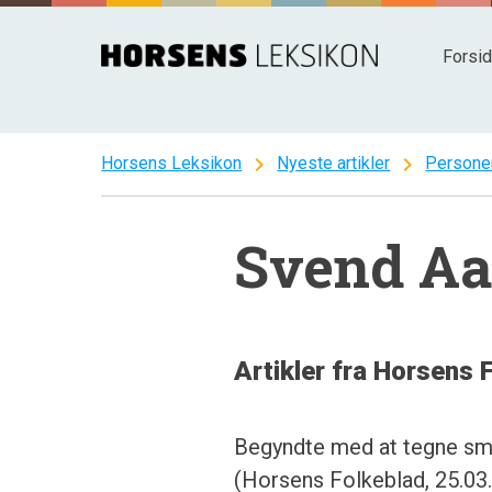
Spring
til
Forsi
indhold
chevron_right
chevron_right
Horsens Leksikon
Nyeste artikler
Persone
Svend Aa
Artikler fra Horsens 
Begyndte med at tegne små s
(Horsens Folkeblad, 25.03