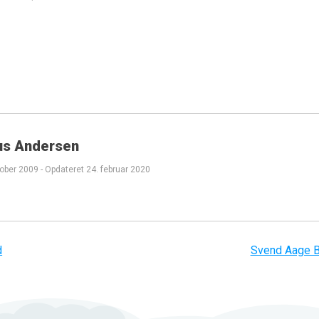
us Andersen
tober 2009
-
Opdateret
24. februar 2020
d
Svend Aage 