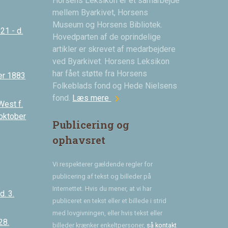
Horsens Leksikon er et samarbejde
mellem Byarkivet, Horsens
Museum og Horsens Bibliotek.
21 - d.
Hovedparten af de oprindelige
artikler er skrevet af medarbejdere
ved Byarkivet. Horsens Leksikon
har fået støtte fra Horsens
er 1883
Folkeblads fond og Hede Nielsens
chevron_right
fond.
Læs mere
West f.
 oktober
Publicering og
ophavsret
Vi respekterer gældende regler for
publicering af tekst og billeder på
Internettet. Hvis du mener, at vi har
. 3.
publiceret en tekst eller et billede i strid
med lovgivningen, eller hvis tekst eller
28.
billeder krænker enkeltpersoner,
så kontakt