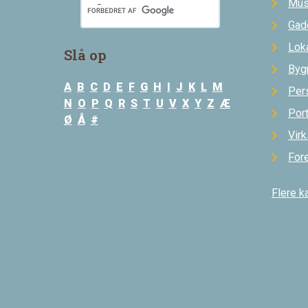
Mus
Gad
Loka
Slå op
Byg
A
B
C
D
E
F
G
H
I
J
K
L
M
Per
N
O
P
Q
R
S
T
U
V
X
Y
Z
Æ
Por
Ø
Å
#
Vir
For
Flere k