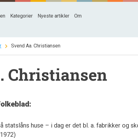
den
Kategorier
Nyeste artikler
Om
chevron_right
r
Svend Aa. Christiansen
. Christiansen
Folkeblad:
tatslåns huse – i dag er det bl. a. fabrikker og sko
.1972)