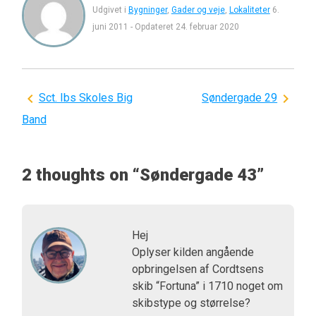
Udgivet i
Bygninger
,
Gader og veje
,
Lokaliteter
6.
juni 2011
-
Opdateret
24. februar 2020
Indlægsnavigation
Sct. Ibs Skoles Big
Søndergade 29
Band
2 thoughts on “
Søndergade 43
”
Hej
Oplyser kilden angående
opbringelsen af Cordtsens
skib “Fortuna” i 1710 noget om
skibstype og størrelse?