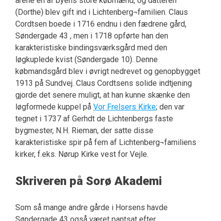
årene en af byens store købmænd, og datteren
(Dorthe) blev gift ind i Lichtenberg¬familien. Claus
Cordtsen boede i 1716 endnu i den fædrene gård,
Søndergade 43 , men i 1718 opførte han den
karakteristiske bindingsværksgård med den
løgkuplede kvist (Søndergade 10). Denne
købmandsgård blev i øvrigt nedrevet og genopbygget
1913 på Sundvej. Claus Cordtsens solide indtjening
gjorde det senere muligt, at han kunne skænke den
løgformede kuppel på
Vor Frelsers Kirke
; den var
tegnet i 1737 af Gerhdt de Lichtenbergs faste
bygmester, N.H. Rieman, der satte disse
karakteristiske spir på fem af Lichtenberg¬familiens
kirker, f.eks. Nørup Kirke vest for Vejle.
Skriveren på Sorø Akademi
Som så mange andre gårde i Horsens havde
Søndergade 43 også været pantsat efter