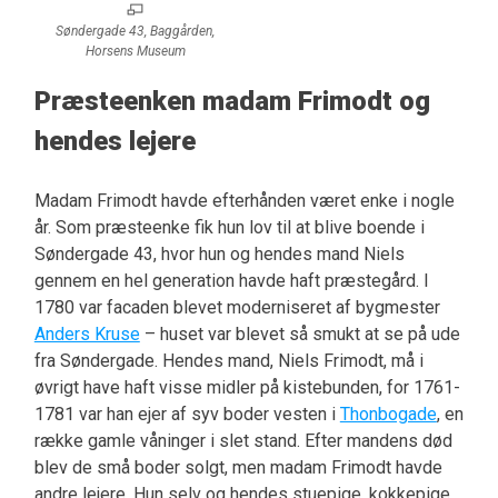
Søndergade 43, Baggården,
Horsens Museum
Præsteenken madam Frimodt og
hendes lejere
Madam Frimodt havde efterhånden været enke i nogle
år. Som præsteenke fik hun lov til at blive boende i
Søndergade 43, hvor hun og hendes mand Niels
gennem en hel generation havde haft præstegård. I
1780 var facaden blevet moderniseret af bygmester
Anders Kruse
– huset var blevet så smukt at se på ude
fra Søndergade. Hendes mand, Niels Frimodt, må i
øvrigt have haft visse midler på kistebunden, for 1761-
1781 var han ejer af syv boder vesten i
Thonbogade
, en
række gamle våninger i slet stand. Efter mandens død
blev de små boder solgt, men madam Frimodt havde
andre lejere. Hun selv og hendes stuepige, kokkepige