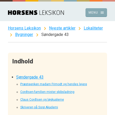
Spring
til
menu
MENU
indhold
chevron_right
chevron_right
Horsens Leksikon
Nyeste artikler
Lokaliteter
chevron_right
chevron_right
Bygninger
Søndergade 43
Indhold
Søndergade 43
Præsteenken madam Frimodt og hendes lejere
Cordtsen-familien mister skibsladning
Claus Cordtsen og løgkuplerne
Skriveren på Sorø Akademi