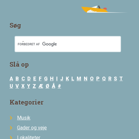
Søg
Slå op
A
B
C
D
E
F
G
H
I
J
K
L
M
N
O
P
Q
R
S
T
U
V
X
Y
Z
Æ
Ø
Å
#
Kategorier
Musik
Gader og veje
Lokaliteter