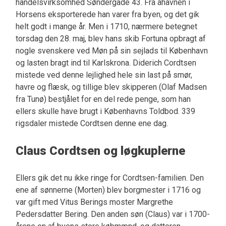
handelsvirksomhed Søndergade 43. Fra åhavnen i
Horsens eksporterede han varer fra byen, og det gik
helt godt i mange år. Men i 1710, nærmere betegnet
torsdag den 28. maj, blev hans skib Fortuna opbragt af
nogle svenskere ved Møn på sin sejlads til København
og lasten bragt ind til Karlskrona. Diderich Cordtsen
mistede ved denne lejlighed hele sin last på smør,
havre og flæsk, og tillige blev skipperen (Olaf Madsen
fra Tunø) bestjålet for en del rede penge, som han
ellers skulle have brugt i Københavns Toldbod. 339
rigsdaler mistede Cordtsen denne ene dag.
Claus Cordtsen og løgkuplerne
Ellers gik det nu ikke ringe for Cordtsen-familien. Den
ene af sønnerne (Morten) blev borgmester i 1716 og
var gift med Vitus Berings moster Margrethe
Pedersdatter Bering. Den anden søn (Claus) var i 1700-