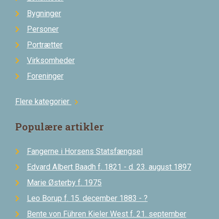
Bygninger
Personer
Portrætter
Virksomheder
Foreninger
Flere kategorier
chevron_right
Populære artikler
Fangerne i Horsens Statsfængsel
Edvard Albert Baadh f. 1821 - d. 23. august 1897
Marie Østerby f. 1975
Leo Borup f. 15. december 1883 - ?
Bente von Führen Kieler West f. 21. september