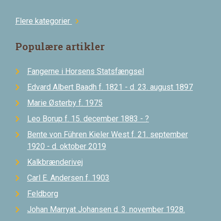
Flere kategorier
chevron_right
Populære artikler
Fangerne i Horsens Statsfængsel
Edvard Albert Baadh f. 1821 - d. 23. august 1897
Marie Østerby f. 1975
Leo Borup f. 15. december 1883 - ?
Bente von Führen Kieler West f. 21. september
1920 - d. oktober 2019
Kalkbrænderivej
Carl E. Andersen f. 1903
Feldborg
Johan Marryat Johansen d. 3. november 1928.