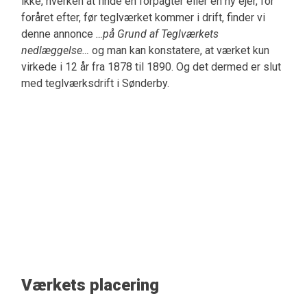
ikke, hverken at finde en forpagter eller en ny ejer, for
foråret efter, før teglværket kommer i drift, finder vi
denne annonce
…på Grund af Teglværkets
nedlæggelse…
og man kan konstatere, at værket kun
virkede i 12 år fra 1878 til 1890. Og det dermed er slut
med teglværksdrift i Sønderby.
Værkets placering