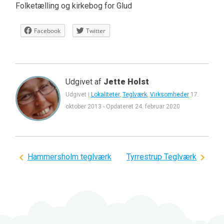
Folketælling og kirkebog for Glud
Facebook
Twitter
Udgivet af
Jette Holst
Udgivet i
Lokaliteter
,
Teglværk
,
Virksomheder
17.
oktober 2013
-
Opdateret
24. februar 2020
Indlægsnavigation
Hammersholm teglværk
Tyrrestrup Teglværk