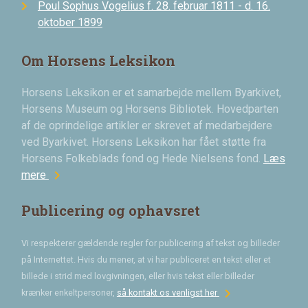
Poul Sophus Vogelius f. 28. februar 1811 - d. 16.
oktober 1899
Om Horsens Leksikon
Horsens Leksikon er et samarbejde mellem Byarkivet,
Horsens Museum og Horsens Bibliotek. Hovedparten
af de oprindelige artikler er skrevet af medarbejdere
ved Byarkivet. Horsens Leksikon har fået støtte fra
Horsens Folkeblads fond og Hede Nielsens fond.
Læs
chevron_right
mere
Publicering og ophavsret
Vi respekterer gældende regler for publicering af tekst og billeder
på Internettet. Hvis du mener, at vi har publiceret en tekst eller et
billede i strid med lovgivningen, eller hvis tekst eller billeder
chevron_right
krænker enkeltpersoner,
så kontakt os venligst her