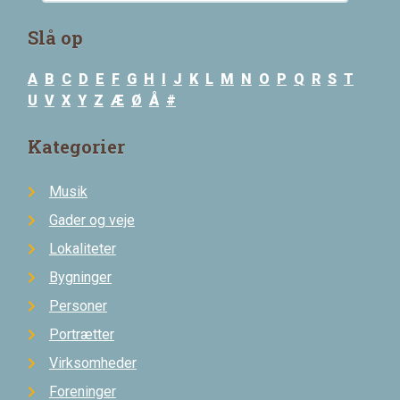
Slå op
A
B
C
D
E
F
G
H
I
J
K
L
M
N
O
P
Q
R
S
T
U
V
X
Y
Z
Æ
Ø
Å
#
Kategorier
Musik
Gader og veje
Lokaliteter
Bygninger
Personer
Portrætter
Virksomheder
Foreninger