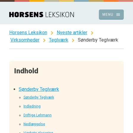
Spring
til
menu
MENU
indhold
chevron_right
chevron_right
Horsens Leksikon
Nyeste artikler
chevron_right
chevron_right
Virksomheder
Teglværk
Sønderby Teglværk
Indhold
Sønderby Teglværk
Sønderby Teglværk
Indledning
Driftige Lehmann
Nedlæggelse
Værkets placering