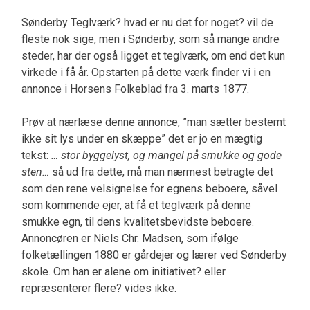
Sønderby Teglværk? hvad er nu det for noget? vil de
fleste nok sige, men i Sønderby, som så mange andre
steder, har der også ligget et teglværk, om end det kun
virkede i få år. Opstarten på dette værk finder vi i en
annonce i Horsens Folkeblad fra 3. marts 1877.
Prøv at nærlæse denne annonce, ”man sætter bestemt
ikke sit lys under en skæppe” det er jo en mægtig
tekst:
… stor byggelyst, og mangel på smukke og gode
sten…
så ud fra dette, må man nærmest betragte det
som den rene velsignelse for egnens beboere, såvel
som kommende ejer, at få et teglværk på denne
smukke egn, til dens kvalitetsbevidste beboere.
Annoncøren er Niels Chr. Madsen, som ifølge
folketællingen 1880 er gårdejer og lærer ved Sønderby
skole. Om han er alene om initiativet? eller
repræsenterer flere? vides ikke.