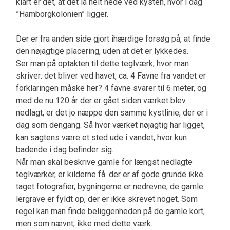
klart er det, at det lå helt nede ved kysten, hvor i dag
”Hamborgkolonien” ligger.
Der er fra anden side gjort ihærdige forsøg på, at finde
den nøjagtige placering, uden at det er lykkedes.
Ser man på optakten til dette teglværk, hvor man
skriver: det bliver ved havet, ca. 4 Favne fra vandet er
forklaringen måske her? 4 favne svarer til 6 meter, og
med de nu 120 år der er gået siden værket blev
nedlagt, er det jo næppe den samme kystlinie, der er i
dag som dengang. Så hvor værket nøjagtig har ligget,
kan sagtens være et sted ude i vandet, hvor kun
badende i dag befinder sig.
Når man skal beskrive gamle for længst nedlagte
teglværker, er kilderne få. der er af gode grunde ikke
taget fotografier, bygningerne er nedrevne, de gamle
lergrave er fyldt op, der er ikke skrevet noget. Som
regel kan man finde beliggenheden på de gamle kort,
men som nævnt, ikke med dette værk.