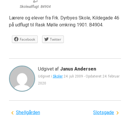
Skoleudflugt. B4904
Lærere og elever fra Frk. Dyrbyes Skole, Kildegade 46
på udflugt til Rask Mølle omkring 1901. B4904.
Facebook
Twitter
Udgivet af
Janus Andersen
Udgivet i
Skoler
24. juli 2009
-
Opdateret
24. februar
2020
Indlægsnavigation
Shellgården
Slotsgade