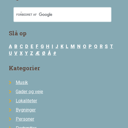
Slå op
A
B
C
D
E
F
G
H
I
J
K
L
M
N
O
P
Q
R
S
T
U
V
X
Y
Z
Æ
Ø
Å
#
Kategorier
Musik
Gader og veje
Lokaliteter
Bygninger
Personer