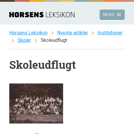
Spring
til
menu
MENU
indhold
chevron_right
chevron_right
Horsens Leksikon
Nyeste artikler
Institutioner
chevron_right
chevron_right
Skoler
Skoleudflugt
Skoleudflugt