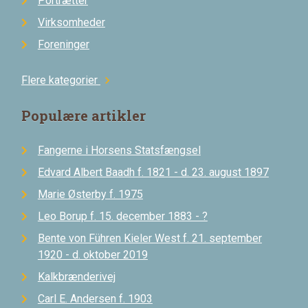
Portrætter
Virksomheder
Foreninger
Flere kategorier
chevron_right
Populære artikler
Fangerne i Horsens Statsfængsel
Edvard Albert Baadh f. 1821 - d. 23. august 1897
Marie Østerby f. 1975
Leo Borup f. 15. december 1883 - ?
Bente von Führen Kieler West f. 21. september
1920 - d. oktober 2019
Kalkbrænderivej
Carl E. Andersen f. 1903