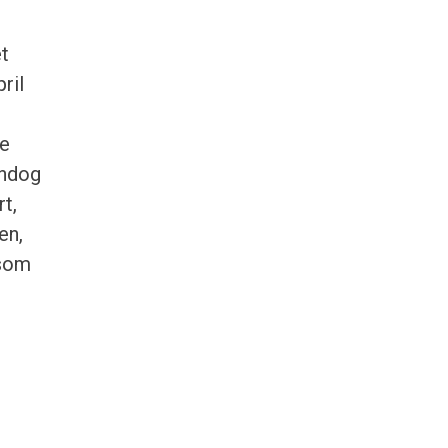
et
ril
ke
endog
rt,
en,
 som