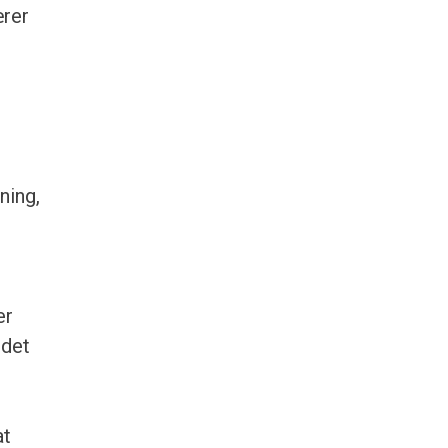
ærer
ning,
er
 det
–
at