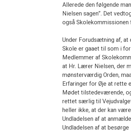
Allerede den følgende man
Nielsen sagen”. Det vedtoge
også Skolekommissionen fo
Under Forudsætning af, at
Skole er gaaet til som i f
Medlemmer af Skolekommiss
at Hr. Lærer Nielsen, der m
mønsterværdig Orden, maa a
Erfaringer for Øje at rett
Mødet tilstedeværende, og 
rettet særlig til Vejudva
heller ikke, at der kan væ
Undladelsen af at anmælde
Undladelsen af at besørge L