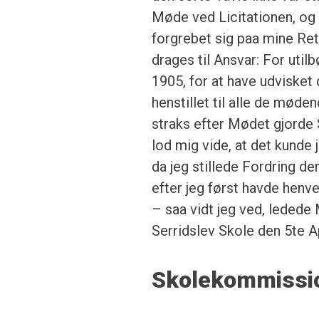
Møde ved Licitationen, og
forgrebet sig paa mine Ret
drages til Ansvar: For util
1905, for at have udviske
henstillet til alle de møde
straks efter Mødet gjorde 
lod mig vide, at det kunde 
da jeg stillede Fordring
efter jeg først havde hen
– saa vidt jeg ved, ledede
Serridslev Skole den 5te Ap
Skolekommissi