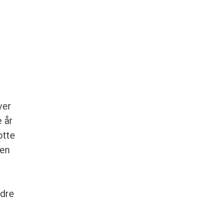
ver
e år
otte
 en
ndre