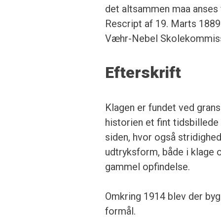
det altsammen maa anses f
Rescript af 19. Marts 1889
Væhr-Nebel Skolekommissi
Efterskrift
Klagen er fundet ved grans
historien et fint tidsbilled
siden, hvor også stridighe
udtryksform, både i klage 
gammel opfindelse.
Omkring 1914 blev der bygge
formål.