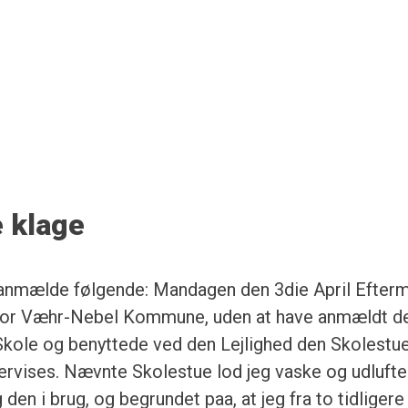
 klage
t anmælde følgende: Mandagen den 3die April Efterm
 for Væhr-Nebel Kommune, uden at have anmældt det
v Skole og benyttede ved den Lejlighed den Skolestue
dervises. Nævnte Skolestue lod jeg vaske og udlufte
den i brug, og begrundet paa, at jeg fra to tidligere