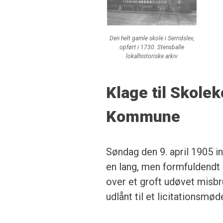
Den helt gamle skole i Serridslev,
opført i 1730. Stensballe
lokalhistoriske arkiv
Klage til Skol
Kommune
Søndag den 9. april 1905 in
en lang, men formfuldend
over et groft udøvet misb
udlånt til et licitationsmø