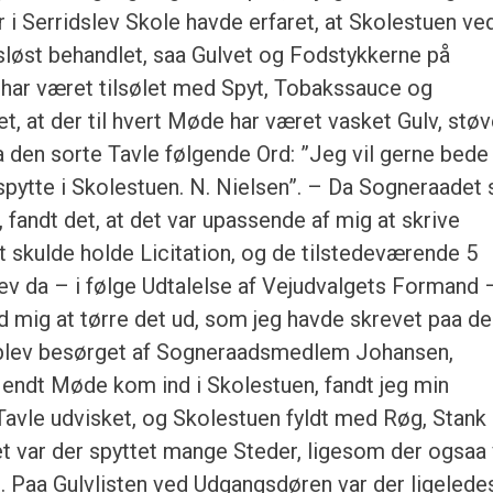
i Serridslev Skole havde erfaret, at Skolestuen ve
sløst behandlet, saa Gulvet og Fodstykkerne på
ar været tilsølet med Spyt, Tobakssauce og
, at der til hvert Møde har været vasket Gulv, støv
aa den sorte Tavle følgende Ord: ”Jeg vil gerne bede
spytte i Skolestuen. N. Nielsen”. – Da Sogneraadet 
fandt det, at det var upassende af mig at skrive
 skulde holde Licitation, og de tilstedeværende 5
 da – i følge Udtalelse af Vejudvalgets Formand 
 mig at tørre det ud, som jeg havde skrevet paa d
 blev besørget af Sogneraadsmedlem Johansen,
 endt Møde kom ind i Skolestuen, fandt jeg min
avle udvisket, og Skolestuen fyldt med Røg, Stank 
t var der spyttet mange Steder, ligesom der ogsaa 
. Paa Gulvlisten ved Udgangsdøren var der ligelede