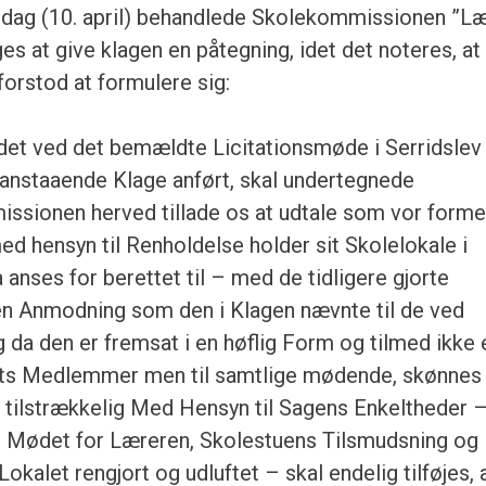
dag (10. april) behandlede Skolekommissionen ”L
s at give klagen en påtegning, idet det noteres, at
rstod at formulere sig:
 det ved det bemældte Licitationsmøde i Serridslev
oranstaaende Klage anført, skal undertegnede
ionen herved tillade os at udtale som vor forme
ed hensyn til Renholdelse holder sit Skolelokale i
nses for berettet til – med de tidligere gjorte
e en Anmodning som den i Klagen nævnte til de ved
da den er fremsat i en høflig Form og tilmed ikke 
lgets Medlemmer men til samtlige mødende, skønnes
re tilstrækkelig Med Hensyn til Sagens Enkeltheder 
 Mødet for Læreren, Skolestuens Tilsmudsning og
okalet rengjort og udluftet – skal endelig tilføjes, 