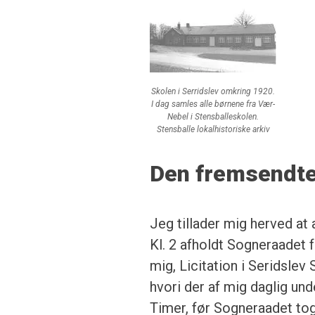
Skolen i Serridslev omkring 1920.
I dag samles alle børnene fra Vær-
Nebel i Stensballeskolen.
Stensballe lokalhistoriske arkiv
Den fremsendte
Jeg tillader mig herved a
Kl. 2 afholdt Sogneraadet
mig, Licitation i Seridsle
hvori der af mig daglig un
Timer, før Sogneraadet tog 