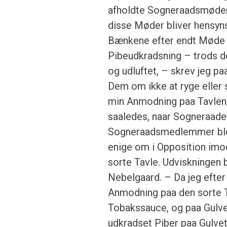
afholdte Sogneraadsmøder 
disse Møder bliver hensyn
Bænkene efter endt Møde h
Pibeudkradsning – trods det
og udluftet, – skrev jeg p
Dem om ikke at ryge eller 
min Anmodning paa Tavlen, 
saaledes, naar Sogneraadet
Sogneraadsmedlemmer blev
enige om i Opposition imod
sorte Tavle. Udviskningen
Nebelgaard. – Da jeg efter
Anmodning paa den sorte T
Tobakssauce, og paa Gulve
udkradset Piber paa Gulvet