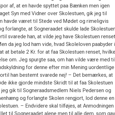
Spor af, at en havde spyttet paa Bænken men igen
taget Syn med Vidner over Skolestuen, gik jeg til
 havde været til Stede ved Mødet og rimeligvis
og forlangte, at Sogneraadet skulde lade Skolestue
rtil svarede han, at vilde jeg have Skolestuen renset
Men da jeg lod ham vide, hvad Skoleloven paabyder 
t at betale 2 Kr. for at faa Skolestuen renset, hvilke
se om. Jeg spurgte saa, om han vilde være med til
dskyldning for denne efter min Mening uordentlige
ortil han bestemt svarede nej! – Det bemærkes, at
e ikke gjorde mindste Skridt til at faa Skolestuen
da jeg gik til Sogneraadsmedlem Niels Pedersen og
nhæng og forlangte Skolen rengjort, lod denne en
lestuen. – Endvidere skal tilføjes, at Anmodningen
illet til Sogneraadet alene men til alle dem, som ga