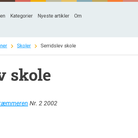
den
Kategorier
Nyeste artikler
Om
chevron_right
chevron_right
oner
Skoler
Serridslev skole
v skole
ekræmmeren
Nr. 2 2002