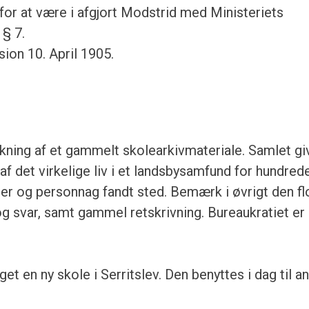
or at være i afgjort Modstrid med Ministeriets
 § 7.
on 10. April 1905.
kning af et gammelt skolearkivmateriale. Samlet gi
e af det virkelige liv i et landsbysamfund for hundred
der og personnag fandt sted. Bemærk i øvrigt den fl
og svar, samt gammel retskrivning. Bureaukratiet er
t en ny skole i Serritslev. Den benyttes i dag til a