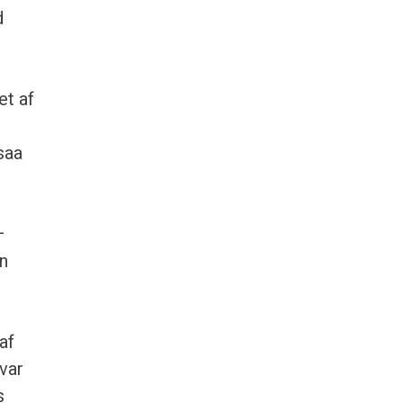
d
et af
saa
–
en
af
var
s