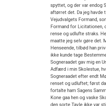
spyttet, og der var endog 
aftørret det. Da jeg havde 
Vejudvalgets Formand, som
Formand for Licitationen, 
rense og udlufte straks. He
maatte jeg selv gøre det. 
Henseende, tilbød han priva
ikke kunde tage Bestemmel
Sogneraadet gav mig en Un
Adfærd i min Skolestue, hv
Sogneraadet efter endt Mød
renset og udluftet; først 
fortalte ham Sagens Samme
Kone gaa hen og vaske Sko
den sorte Tavle ikke var st