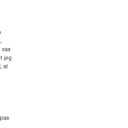
n
,
i saa
t jeg
, at
 paa
v