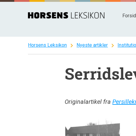
Spring
til
Forsi
indhold
chevron_right
chevron_right
Horsens Leksikon
Nyeste artikler
Instituti
Serridsle
Originalartikel fra
Persill