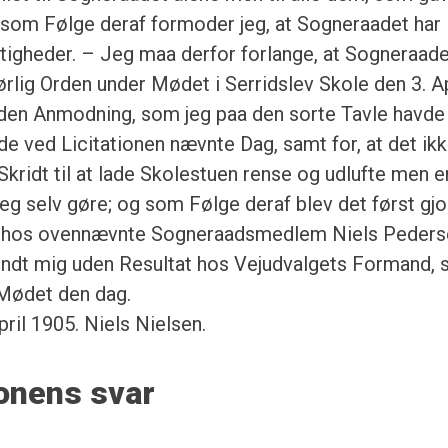
 som Følge deraf formoder jeg, at Sogneraadet har
tigheder. – Jeg maa derfor forlange, at Sogneraad
børlig Orden under Mødet i Serridslev Skole den 3. Ap
t den Anmodning, som jeg paa den sorte Tavle havde
nde ved Licitationen nævnte Dag, samt for, at det ik
Skridt til at lade Skolestuen rense og udlufte men 
jeg selv gøre; og som Følge deraf blev det først gjo
 derhos ovennævnte Sogneraadsmedlem Niels Peders
vendt mig uden Resultat hos Vejudvalgets Formand,
 Mødet den dag.
ril 1905. Niels Nielsen.
onens svar