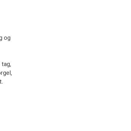
rg og
 tag,
orgel,
t.
r