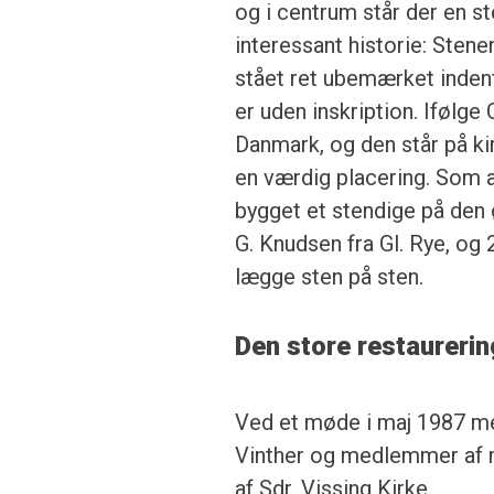
og i centrum står der en 
interessant historie: Stene
stået ret ubemærket indenf
er uden inskription. Ifølge
Danmark, og den står på ki
en værdig placering. Som a
bygget et stendige på den ø
G. Knudsen fra Gl. Rye, o
lægge sten på sten.
Den store restaurerin
Ved et møde i maj 1987 me
Vinther og medlemmer af 
af Sdr. Vissing Kirke.