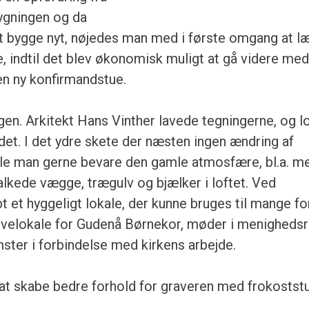
ygningen og da
 at bygge nyt, nøjedes man med i første omgang at 
, indtil det blev økonomisk muligt at gå videre me
en ny konfirmandstue.
n. Arkitekt Hans Vinther lavede tegningerne, og l
det. I det ydre skete der næsten ingen ændring af
ille man gerne bevare den gamle at­mosfære, bl.a. m
alkede vægge, trægulv og bjælker i loftet. Ved
 et hyggeligt lokale, der kunne bruges til mange fo
øvelokale for Gu­denå Børnekor, møder i menigheds
ter i forbindelse med kirkens arbejde.
 at skabe bedre for­hold for graveren med frokostst