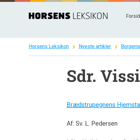
Spring
til
Forsi
indhold
chevron_right
chevron_right
Horsens Leksikon
Nyeste artikler
Borgerne
Sdr. Viss
Brædstrupegnens Hjemstav
Af: Sv. L. Pedersen