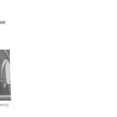
ner
 FOTO).