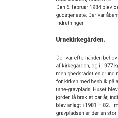
Den 5. februar 1984 blev de
gudstjeneste. Der var åbent
indretningen.
Urnekirkegården.
Der var efterhånden behov 
af kirkegården, og i 1977 
menighedsrå­det en grund m
for kirken med henblik på 
urne-gravplads. Hu­set blev
jorden lå brak et par år, in
blev anlagt i 1981 – 82. I 
gravpladsen er der en stor 