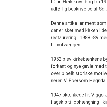
I Chr. Heilskovs bog fra 19
udførlig beskrivelse af Sdr.
Denne artikel er ment som 
der er sket med kirken i d
restaurering i 1988 -89 me
triumfvæggen.
1952 blev kirkebænkene b
forkant og nye gavle med 
over bibelhistoriske motive
neren V. Foersom Hegndal
1947 skænkede hr. Viggo Ja
flagskib til ophængning i ki