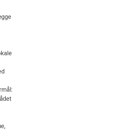
lægge
d
okale
ed
rmål:
rådet
ue,