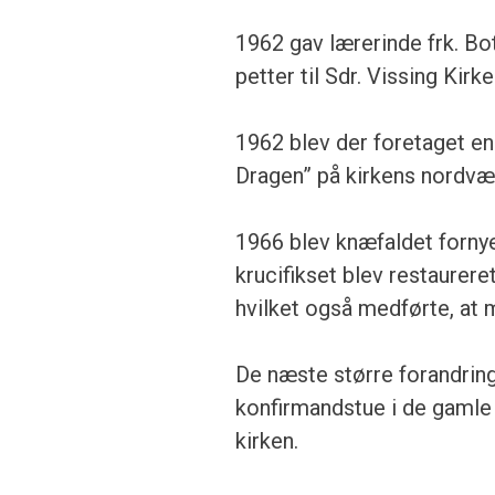
1962 gav lærerinde frk. Bot
petter til Sdr. Vissing Kirke
1962 blev der foretaget en
Dragen” på kirkens nordvæ
1966 blev knæfaldet fornyet
kruci­fikset blev restaurere
hvilket også medførte, at 
De næste større forandring
konfirmand­stue i de gamle
kirken.