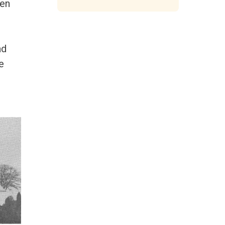
 en
ad
e