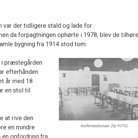
var der tidligere stald og lade for
n da forpagtningen ophørte i 1978, blev de til­hør
 gamle byg­ning fra 1914 stod tom.
 i præstegården
ar efterhånden
. et år med 18
r en stol til
 at rive den
øre en mindre
Konfirmandsstuen. (Fp FOTO).
 en opfordring fra