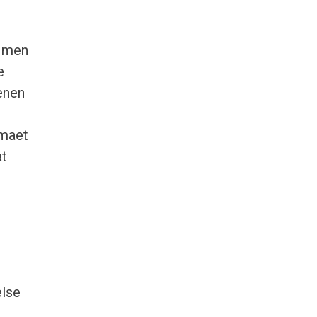
, men
e
tenen
­maet
at
else