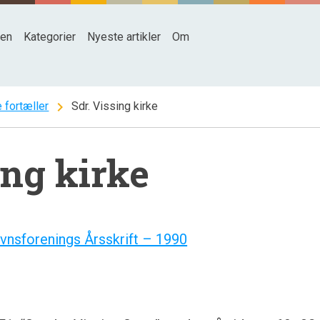
den
Kategorier
Nyeste artikler
Om
chevron_right
 fortæller
Sdr. Vissing kirke
ing kirke
nsforenings Årsskrift – 1990