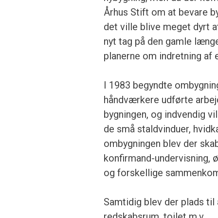
Århus Stift om at bevare b
det ville blive meget dyrt
nyt tag på den gamle længe
planerne om indretning af 
I 1983 begyndte ombygninge
hånd­værkere udførte arbej
bygningen, og ind­vendig v
de små staldvinduer, hvid­k
ombygningen blev der skabt
konfirmand-undervisning, 
og forskellige sammenkoms
Samtidig blev der plads til
redskabs­rum, toilet m.v.