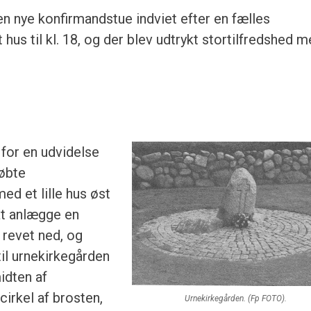
n nye konfirmand­stue indviet efter en fælles
 hus til kl. 18, og der blev udtrykt stortilfredshed 
for en udvidelse
købte
ed et lille hus øst
at anlægge en
 revet ned, og
dtil urnekirkegården
midten af
cirkel af brosten,
Urnekirkegården. (Fp FOTO).