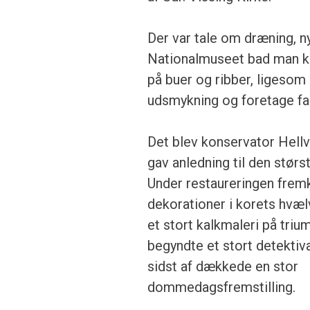
Der var tale om dræning, n
Nationalmuseet bad man ko
på buer og ribber, lige­som
udsmykning og foretage fa
Det blev konservator Hellv
gav anledning til den størs
Under restaureringen fre
dekorationer i korets hvæl
et stort kalkma­leri på tr
begyndte et stort detektiva
sidst af dækkede en stor
dommedagsfremstilling.