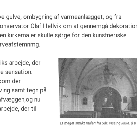
ye gulve, ombyg­ning af varmeanlægget, og fra
nservator Olaf Hellvik om at gen­nemgå dekoratio
 en kirkemaler skulle sørge for den kunst­neriske
rveafstem­nmg.
iks arbejde, der
te sensation.
mkom der
ving samt tegn på
iumfvæggen,og nu
rbejde, der til
Et meget smukt maleri fra Sdr. Vissing kirke. (Fp