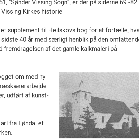
51, “Sønder Vissing Sogn”, er der på siderne 69 -82
 Vissing Kirkes historie.
et supplement til Heilskovs bog for at fortælle, hv
e sidste 40 år med særligt hen­blik på den omfattend
d fremdragelsen af det gamle kalkmaleri på
ygget om med ny
træskærerarbejde
r, udført af kunst­
.
rl fra Løndal et
rken.