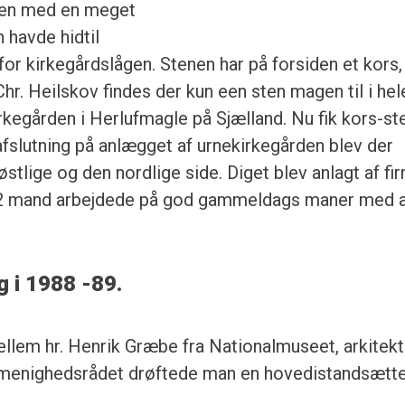
sten med en meget
n havde hidtil
or kirkegårds­lågen. Stenen har på forsiden et kors
 Chr. Heilskov findes der kun een sten magen til i hel
rkegården i Herlufmagle på Sjæl­land. Nu fik kors-s
fslutning på anlægget af urnekirkegår­den blev der
stlige og den nordlige side. Diget blev anlagt af fir
g 2 mand ar­bejdede på god gammeldags maner med 
g i 1988 -89.
llem hr. Henrik Græbe fra Nationalmuseet, arkitekt
menighedsrådet drøftede man en hovedistandsætt