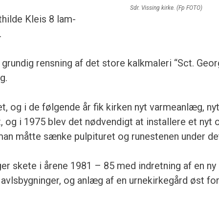
Sdr. Vissing kirke. (Fp FOTO)
hilde Kleis 8 lam­
.
 grundig rensning af det store kalkmaleri “Sct. Geo
g.
, og i de følgende år fik kirken nyt varmeanlæg, nyt
t, og i 1975 blev det nød­vendigt at installere et nyt 
man måtte sænke pulpituret og runestenen under de
er skete i årene 1981 – 85 med indretning af en ny
 avlsbygninger, og anlæg af en urnekirkegård øst fo