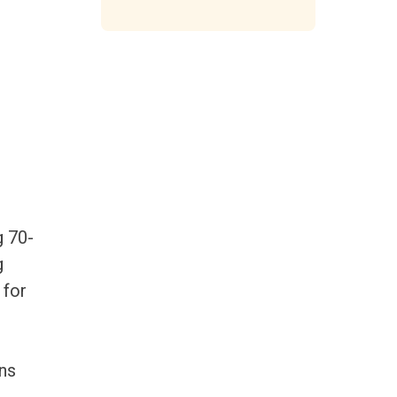
g 70-
g
 for
ans