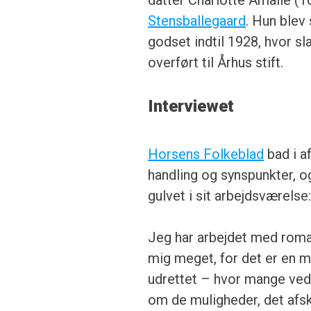
datter Charlotte Amalie (1
Stensballegaard
. Hun blev
godset indtil 1928, hvor s
overført til Århus stift.
Interviewet
Horsens Folkeblad
bad i a
handling og synspunkter, og
gulvet i sit arbejdsværelse
Jeg har arbejdet med roman
mig meget, for det er en m
udrettet – hvor mange ved 
om de muligheder, det afsk