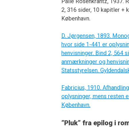
Palle Rosenkrantz, 1937. Ro
2, 316 sider, 10 kapitler +
København.
D. Jørgensen, 1893. Monogr
hvor side 1-441 er oplysni
henvisninger. Bind 2, 564 s
anmærkninger og henvisnin
Statsstyrelsen. Gyldendal
Fabricius, 1910. Afhandling
oplysninger, mens resten e
København.
”Pluk” fra epilog i r