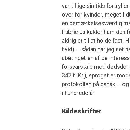
var tillige sin tids fortryl
over for kvinder, meget lid
en bemærkelsesværdig mangel
Fabricius kalder ham den fø
aldrig er til at holde fast. 
hvid) – sådan har jeg set ha
ubetinget en af de interes
forsvarstale mod dødsdom
347 f. Kr.), sproget er mod
protokollen på dansk – og 
i hundrede år.
Kildeskrifter