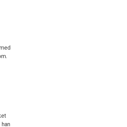
s med
om.
ket
n han