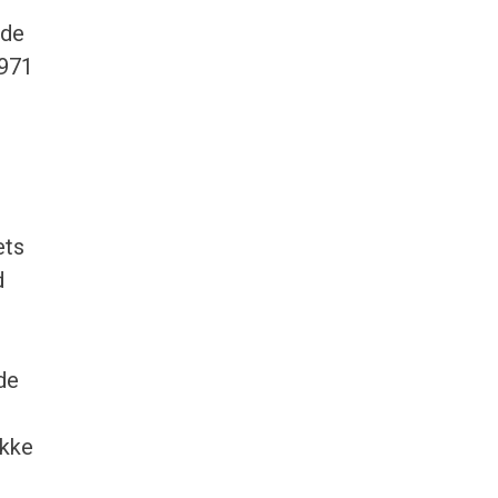
ede
1971
ets
d
de
ikke