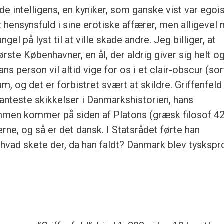
lende intelligens, en kyniker, som ganske vist var egoi
t hensynsfuld i sine erotiske affærer, men alligevel
 på lyst til at ville skade andre. Jeg billiger, at
rste Københavner, en ål, der aldrig giver sig helt o
Hans person vil altid vige for os i et clair-obscur (so
m, og det er forbistret svært at skildre. Griffenfeld
santeste skikkelser i Danmarkshistorien, hans
men kommer på siden af Platons (græsk filosof 4
erne, og så er det dansk. I Statsrådet førte han
hvad skete der, da han faldt? Danmark blev tyskspr