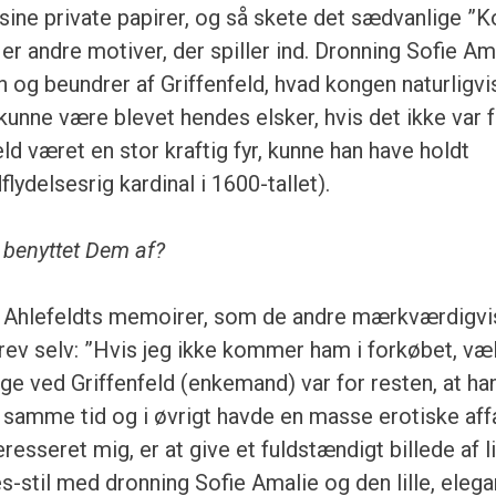
ine private papirer, og så skete det sædvanlige ”K
er andre motiver, der spiller ind. Dronning Sofie Am
 og beundrer af Griffenfeld, hvad kongen naturligvi
 kunne være blevet hendes elsker, hvis det ikke var 
ld været en stor kraftig fyr, kunne han have holdt
lydelsesrig kardinal i 1600-tallet).
t benyttet Dem af?
ev Ahlefeldts memoirer, som de andre mærkværdigvi
krev selv: ”Hvis jeg ikke kommer ham i forkøbet, væ
e ved Griffenfeld (enkemand) var for resten, at ha
på samme tid og i øvrigt havde en masse erotiske af
eresseret mig, er at give et fuldstændigt billede af l
es-stil med dronning Sofie Amalie og den lille, eleg