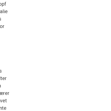
opf
alie
s
for
s
lter
n
færer
ivet
ante