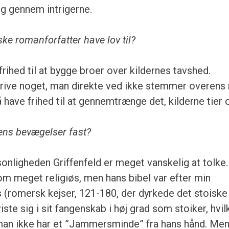
ig gennem intrigerne.
ke romanforfatter have lov til?
rihed til at bygge broer over kildernes tavshed.
krive noget, man direkte ved ikke stemmer overen
have frihed til at gennemtrænge det, kilderne tier 
dens bevægelser fast?
rsonligheden Griffenfeld er meget vanskelig at tolke.
m meget religiøs, men hans bibel var efter min
 (romersk kejser, 121-180, der dyrkede det stoiske
iste sig i sit fangenskab i høj grad som stoiker, hvil
 man ikke har et ”Jammersminde” fra hans hånd. Me