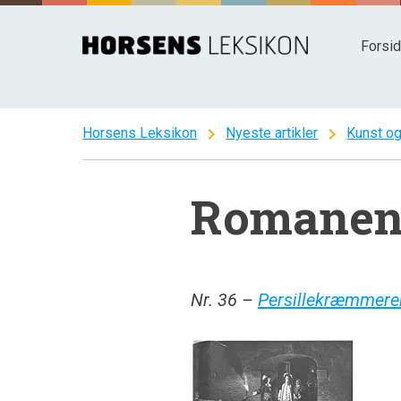
Spring
til
Forsi
indhold
chevron_right
chevron_right
Horsens Leksikon
Nyeste artikler
Kunst og
Romanen 
Nr. 36 –
Persillekræmmere