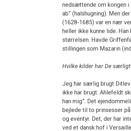
nedsættende om kongen i s
ab” (halshugning). Men der 
(1628-1685) var en nær ven
heller ikke kunne lide. Han
størrelsen. Havde Griffenfe
stillingen som Mazarin (indf
Hvilke kilder har De særlig
Jeg har særlig brugt Ditl
ikke har brugt. Ahlefeldt s
han mig”. Det ejendommelig
bejlede til to prinsesser 
og eventyr. Det, der har int
ved et dansk hof i Versaill