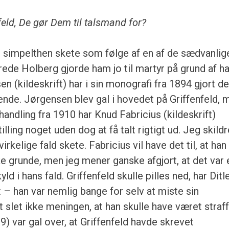
nfeld, De gør Dem til talsmand for?
ld simpelthen skete som følge af en af de sædvanlig
lerede Holberg gjorde ham jo til martyr på grund af h
 (kildeskrift) har i sin monografi fra 1894 gjort d
nde. Jørgensen blev gal i hovedet på Griffenfeld, 
handling fra 1910 har Knud Fabricius (kildeskrift)
ling noget uden dog at få talt rigtigt ud. Jeg skildr
irkelige fald skete. Fabricius vil have det til, at han
ke grunde, men jeg mener ganske afgjort, at det var 
yld i hans fald. Griffenfeld skulle pilles ned, har Ditl
 – han var nemlig bange for selv at miste sin
et slet ikke meningen, at han skulle have været straff
) var gal over, at Griffenfeld havde skrevet