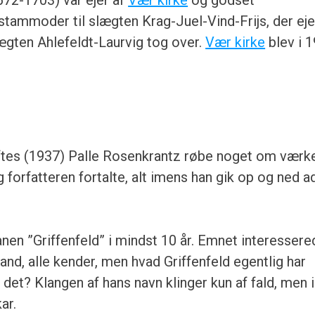
672-1703) var ejer af
Vær kirke
og godset
 stammoder til slægten Krag-Juel-Vind-Frijs, der ej
lægten Ahlefeldt-Laurvig tog over.
Vær kirke
blev i 
ftes (1937) Palle Rosenkrantz røbe noget om værk
 forfatteren fortalte, alt imens han gik op og ned a
:
en ”Griffenfeld” i mindst 10 år. Emnet interessere
and, alle kender, men hvad Griffenfeld egentlig har
det? Klangen af hans navn klinger kun af fald, men 
ar.