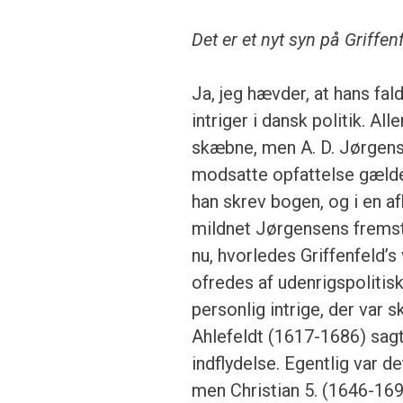
Det er et nyt syn på Griffe
Ja, jeg hævder, at hans fa
intriger i dansk politik. Al
skæbne, men A. D. Jørgensen
modsatte opfattelse gælde
han skrev bogen, og i en af
mildnet Jørgensens fremstil
nu, hvorledes Griffenfeld’s v
ofredes af udenrigspolitis
personlig intrige, der var sk
Ahlefeldt (1617-1686) sagt
indflydelse. Egentlig var d
men Christian 5. (1646-1699