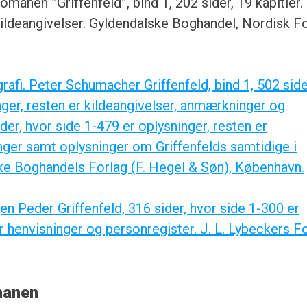
manen ”Griffenfeld”, bind 1, 202 sider, 19 kapitler.
 kildeangivelser. Gyldendalske Boghandel, Nordisk Fo
afi. Peter Schumacher Griffenfeld, bind 1, 502 side
nger, resten er kildeangivelser, anmærkninger og
ider, hvor side 1-479 er oplysninger, resten er
ger samt oplysninger om Griffenfelds samtidige i
ske Boghandels Forlag (F. Hegel & Søn), København.
en Peder Griffenfeld, 316 sider, hvor side 1-300 er
r henvisninger og personregister. J. L. Lybeckers Fo
omanen