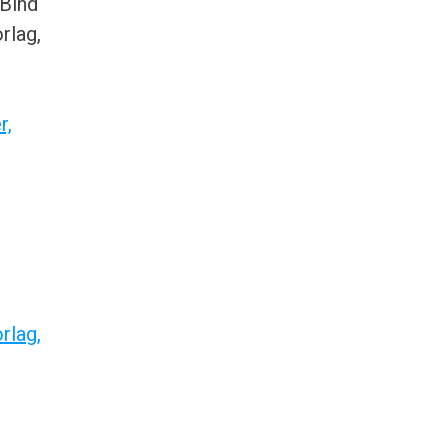
 Bind
rlag,
r,
rlag,