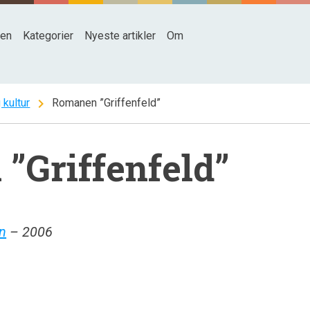
den
Kategorier
Nyeste artikler
Om
chevron_right
 kultur
Romanen ”Griffenfeld”
”Griffenfeld”
n
– 2006