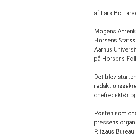
af Lars Bo Lars
Mogens Ahrenkil
Horsens Statssk
Aarhus Universi
på Horsens Fol
Det blev starten
redaktionssekre
chefredaktør og
Posten som chef
pressens organi
Ritzaus Bureau