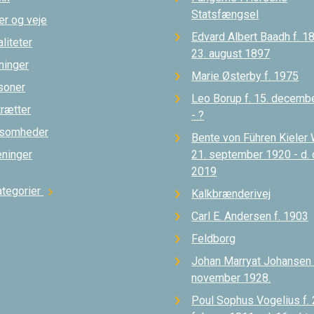
Statsfængsel
er og veje
Edvard Albert Baadh f. 18
liteter
23. august 1897
ninger
Marie Østerby f. 1975
soner
Leo Borup f. 15. decemb
trætter
- ?
ksomheder
Bente von Führen Kieler 
eninger
21. september 1920 - d.
2019
ategorier
chevron_right
Kalkbrænderivej
Carl E. Andersen f. 1903
Feldborg
Johan Marryat Johansen d
november 1928.
Poul Sophus Vogelius f. 