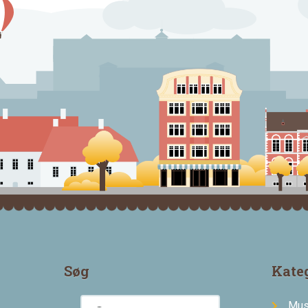
Søg
Kate
Mus