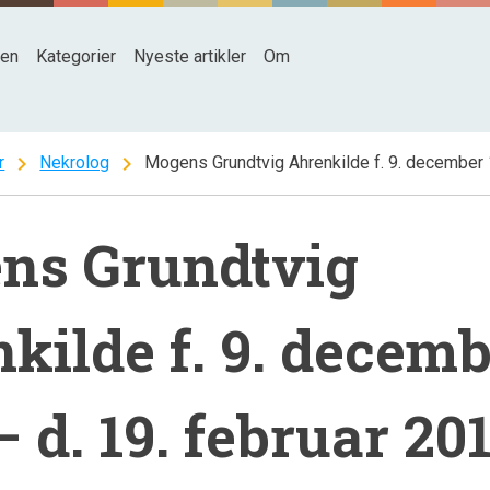
den
Kategorier
Nyeste artikler
Om
chevron_right
chevron_right
r
Nekrolog
Mogens Grundtvig Ahrenkilde f. 9. december 
ns Grundtvig
kilde f. 9. decem
– d. 19. februar 20