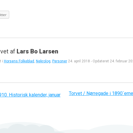
tter
vet af
Lars Bo Larsen
t i
Horsens Folkeblad
,
Nekrolog
,
Personer
24. april 2018
-
Opdateret
24. februar 2
Torvet / Nørregade i 1890`erne.
gation
910. Historisk kalender, januar