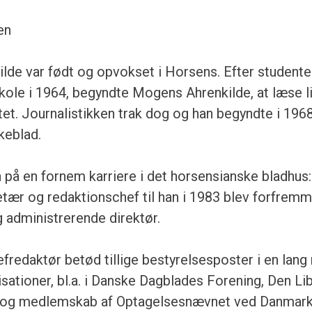
en
de var født og opvokset i Horsens. Efter student
ole i 1964, begyndte Mogens Ahrenkilde, at læse li
tet. Journalistikken trak dog og han begyndte i 196
keblad.
 på en fornem karriere i det horsensianske bladhus: 
tær og redaktionschef til han i 1983 blev forfremme
 administrerende direktør.
redaktør betød tillige bestyrelsesposter i en lang
sationer, bl.a. i Danske Dagblades Forening, Den Li
 og medlemskab af Optagelsesnævnet ved Danmar