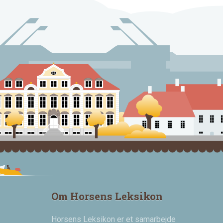
Om Horsens Leksikon
Horsens Leksikon er et samarbejde