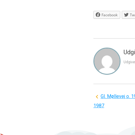
Facebook
Twi
Udgi
Udgive
Indlægsnavi
Gl. Møllevej o. 1
1987