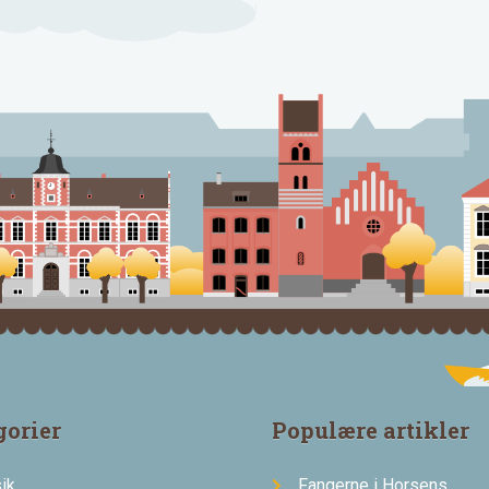
gorier
Populære artikler
ik
Fangerne i Horsens