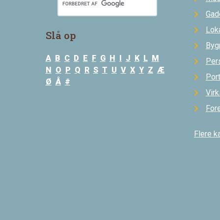
Gad
Loka
Slå op
Byg
A
B
C
D
E
F
G
H
I
J
K
L
M
Per
N
O
P
Q
R
S
T
U
V
X
Y
Z
Æ
Por
Ø
Å
#
Vir
For
Flere k