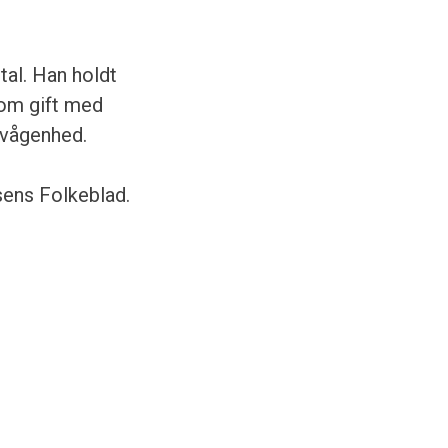
al. Han holdt
som gift med
evågenhed.
sens Folkeblad.