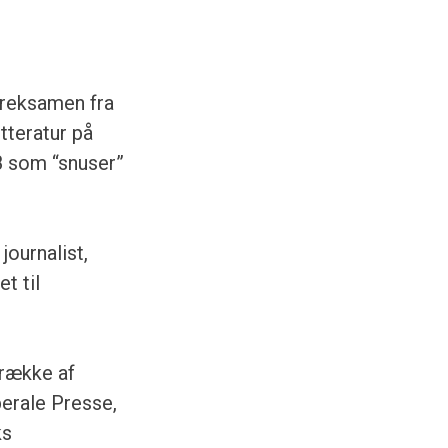
ereksamen fra
tteratur på
8 som “snuser”
journalist,
t til
 række af
berale Presse,
ks