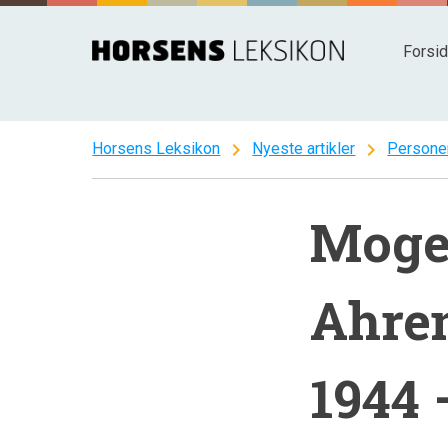
Spring
til
Forsi
indhold
chevron_right
chevron_right
Horsens Leksikon
Nyeste artikler
Persone
Moge
Ahren
1944 