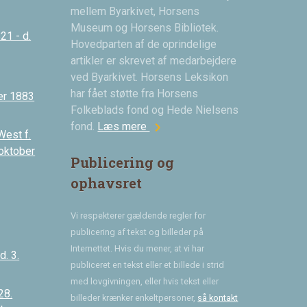
mellem Byarkivet, Horsens
Museum og Horsens Bibliotek.
21 - d.
Hovedparten af de oprindelige
artikler er skrevet af medarbejdere
ved Byarkivet. Horsens Leksikon
har fået støtte fra Horsens
er 1883
Folkeblads fond og Hede Nielsens
chevron_right
fond.
Læs mere
West f.
 oktober
Publicering og
ophavsret
Vi respekterer gældende regler for
publicering af tekst og billeder på
Internettet. Hvis du mener, at vi har
. 3.
publiceret en tekst eller et billede i strid
med lovgivningen, eller hvis tekst eller
28.
billeder krænker enkeltpersoner,
så kontakt