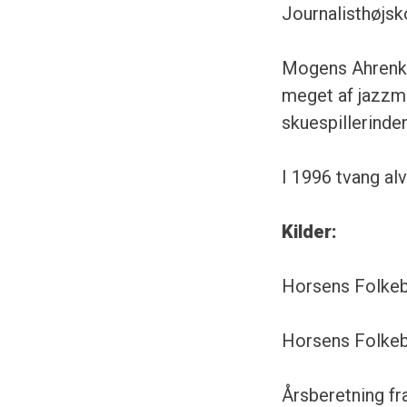
Journalisthøjsk
Mogens Ahrenkil
meget af jazzmu
skuespillerinde
I 1996 tvang al
Kilder:
Horsens Folkeb
Horsens Folkebl
Årsberetning fr