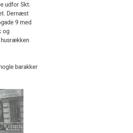
 udfor Skt.
et. Dernæst
rogade 9 med
k og
er husrækken
 nogle barakker