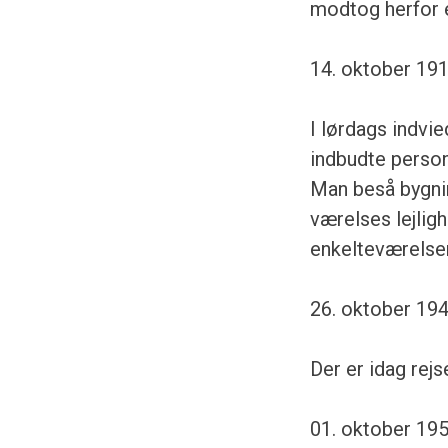
modtog herfor en
14. oktober 191
I lørdags indvi
indbudte person
Man beså bygnin
værelses lejligh
enkelteværelser
26. oktober 194
Der er idag rejs
01. oktober 195