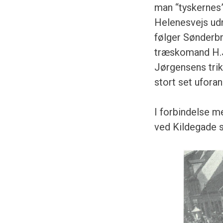
man “tyskernes
Helenesvejs udm
følger Sønderb
træskomand H.J.
Jørgensens trik
stort set uforan
I forbindelse m
ved Kildegade s