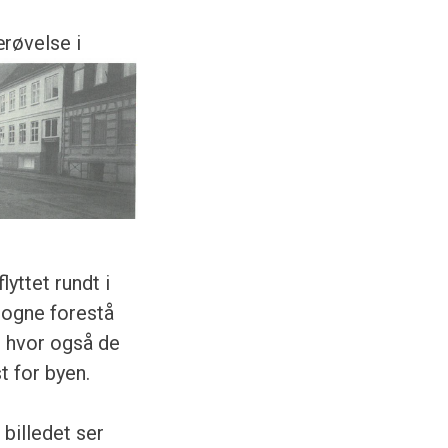
ærøvelse i
lyttet rundt i
sogne forestå
, hvor også de
 for byen.
billedet ser