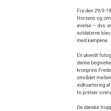
Fra den 29/9 19
Horsens og ome
øvelse – dvs. e
soldaterne blev 
med kampene.
En ukendt fotog
denne begivehe
kronprins Freder
området mellem 
indkvartering af
to prinser over
De danske tropp