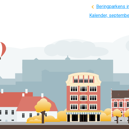
Indlægsnavi
Beringparkens i
Kalender, septemb