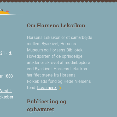
Om Horsens Leksikon
Horsens Leksikon er et samarbejde
mellem Byarkivet, Horsens
Museum og Horsens Bibliotek.
21 - d.
Hovedparten af de oprindelige
artikler er skrevet af medarbejdere
ved Byarkivet. Horsens Leksikon
har fået støtte fra Horsens
er 1883
Folkeblads fond og Hede Nielsens
chevron_right
fond.
Læs mere
West f.
 oktober
Publicering og
ophavsret