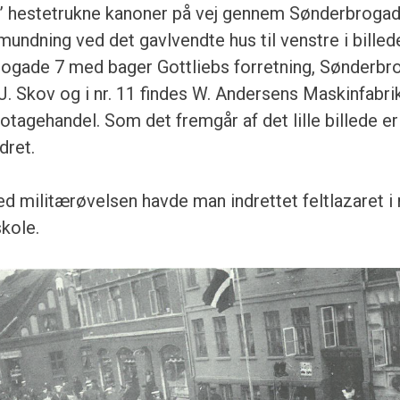
” hestetrukne kanoner på vej gennem Sønderbrogade
undning ved det gavlvendte hus til venstre i billed
rogade 7 med bager Gottliebs forretning, Sønderb
 Skov og i nr. 11 findes W. Andersens Maskinfabri
otagehandel. Som det fremgår af det lille billede 
dret.
ed militærøvelsen havde man indrettet feltlazaret i
kole.