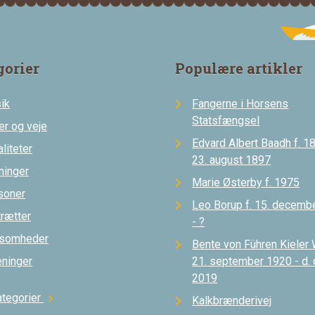
gorier
Populære artikler
ik
Fangerne i Horsens
Statsfængsel
er og veje
Edvard Albert Baadh f. 18
liteter
23. august 1897
ninger
Marie Østerby f. 1975
soner
Leo Borup f. 15. decemb
trætter
- ?
ksomheder
Bente von Führen Kieler 
eninger
21. september 1920 - d.
2019
ategorier
chevron_right
Kalkbrænderivej