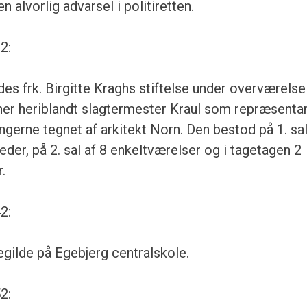
 alvorlig advarsel i politiretten.
2:
edes frk. Birgitte Kraghs stiftelse under overværels
er heriblandt slagtermester Kraul som repræsentant
gerne tegnet af arkitekt Norn. Den bestod på 1. sal
eder, på 2. sal af 8 enkeltværelser og i tagetagen 2
.
2:
egilde på Egebjerg centralskole.
2: