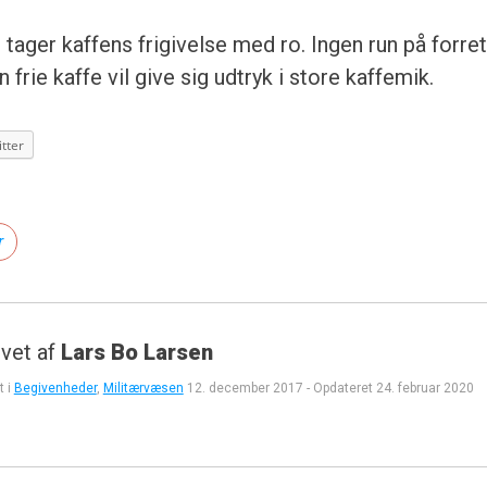
tager kaffens frigivelse med ro. Ingen run på forre
frie kaffe vil give sig udtryk i store kaffemik.
tter
r
vet af
Lars Bo Larsen
t i
Begivenheder
,
Militærvæsen
12. december 2017
-
Opdateret
24. februar 2020