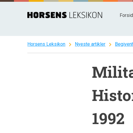
Spring
til
Forsi
indhold
chevron_right
chevron_right
Horsens Leksikon
Nyeste artikler
Begiven
Milit
Histo
1992