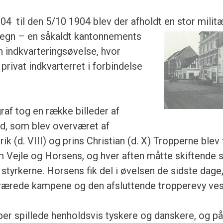
04 til den 5/10 1904 blev der afholdt en stor milit
gn – en såkaldt kantonnements
n indkvarteringsøvelse, hvor
privat indkvarterret i forbindelse
raf tog en række billeder af
d, som blev overværet af
ik (d. VIII) og prins Christian (d. X) Tropperne blev f
Vejle og Horsens, og hver aften måtte skiftende 
 styrkerne. Horsens fik del i øvelsen de sidste dage
værede kampene og den afsluttende tropperevy vest
er spillede henholdsvis tyskere og danskere, og på 