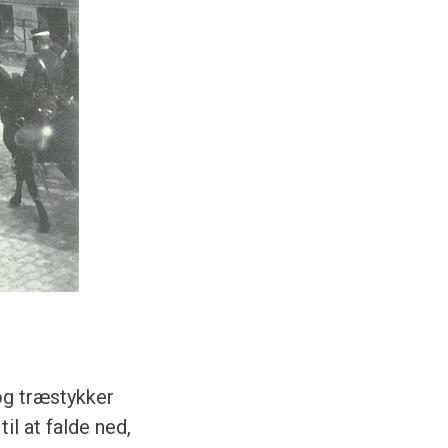
og træstykker
il at falde ned,