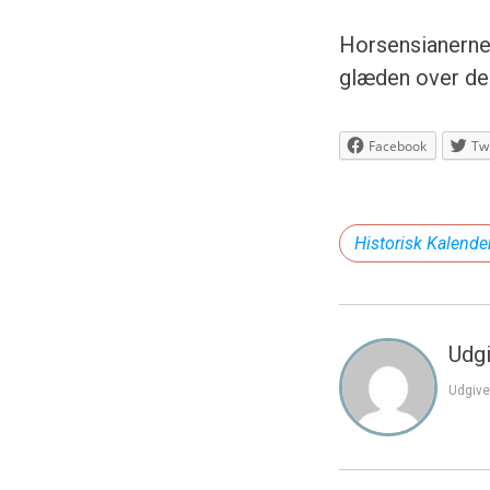
Horsensianerne 
glæden over den 
Facebook
Twi
Historisk Kalende
Udgi
Udgive