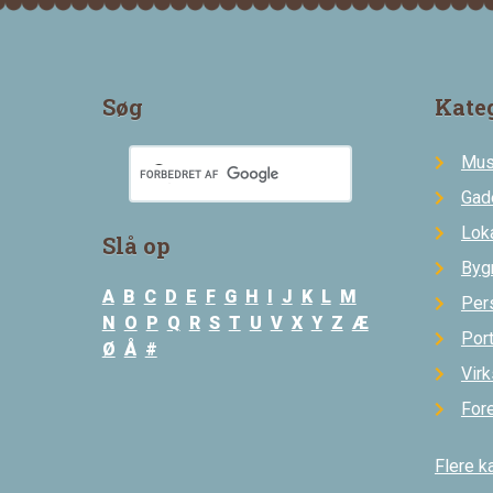
Søg
Kate
Mus
Gad
Loka
Slå op
Byg
A
B
C
D
E
F
G
H
I
J
K
L
M
Per
N
O
P
Q
R
S
T
U
V
X
Y
Z
Æ
Por
Ø
Å
#
Vir
For
Flere k