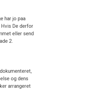
e har jo paa
. Hvis De derfor
emmet eller send
ade 2.
o dokumenteret,
delse og dens
ker arrangeret