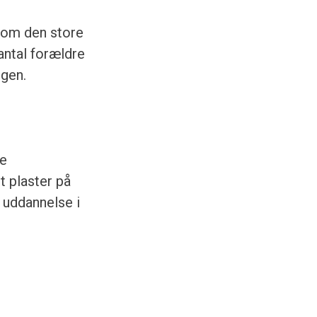
l om den store
antal forældre
ngen.
ge
 plaster på
 uddannelse i