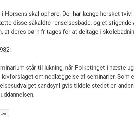
i Horsens skal ophøre. Der har længe hersket tviv
sætte disse såkaldte renselsesbade, og et stigende 
 at deres børn fritages for at deltage i skolebadni
982:
inarium står til lukning, når Folketinget i næste u
lovforslaget om nedlæggelse af seminarier. Som et
nelsesudvalget sandsynligvis tildele stedet en anden
ruddannelsen.
tter