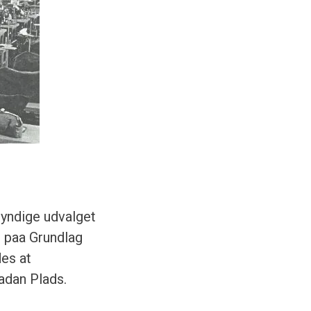
myndige udvalget
e paa Grundlag
des at
adan Plads.