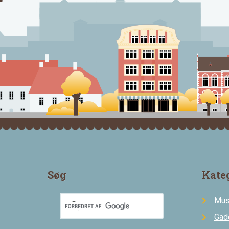
Søg
Kate
Mus
Gad