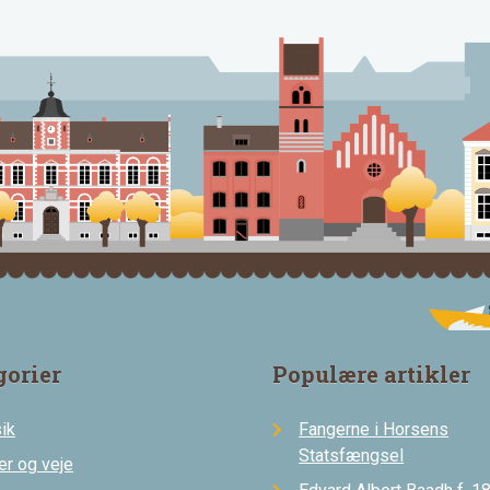
gorier
Populære artikler
ik
Fangerne i Horsens
Statsfængsel
er og veje