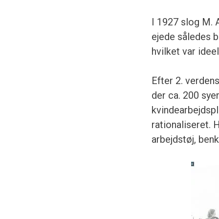
I 1927 slog M. 
ejede således b
hvilket var ideel
Efter 2. verden
der ca. 200 syer
kvindearbejdspl
rationaliseret.
arbejdstøj, ben