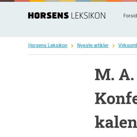
Spring
til
Forsi
indhold
chevron_right
chevron_right
Horsens Leksikon
Nyeste artikler
Virksom
M. A.
Konfe
kalen