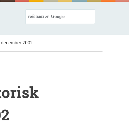
r, december 2002
torisk
02