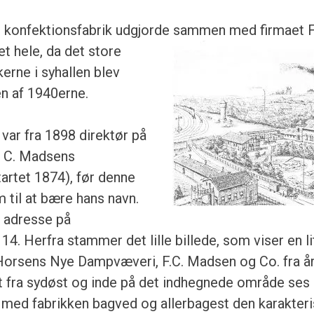
s konfektionsfabrik udgjorde sammen med firmaet 
t hele, da det
store
kerne i syhallen blev
en af 1940erne.
 var fra 1898 direktør på
. C. Madsens
rtet 1874), før denne
til at bære hans navn.
 adresse på
. Herfra stammer det lille billede, som viser en li
orsens Nye Dampvæveri, F.C. Madsen og Co. fra år
et fra sydøst og inde på det indhegnede område ses 
 med fabrikken bagved og allerbagest den karakteri