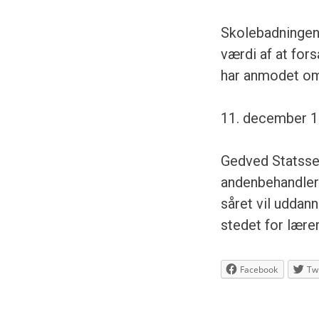
Skolebadningen 
værdi af at for
har anmodet om,
11. december 1
Gedved Statssem
andenbehandler 
såret vil uddan
stedet for lære
Facebook
Twi