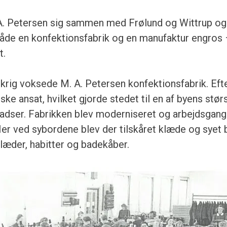
A. Petersen sig sammen med Frølund og Wittrup og 
åde en konfektionsfabrik og en manufaktur engros
t.
skrig voksede M. A. Petersen konfektionsfabrik. Eft
ske ansat, hvilket gjorde stedet til en af byens stør
adser. Fabrikken blev moderniseret og arbejdsgan
 Her ved sybordene blev der tilskåret klæde og syet 
klæder, habitter og badekåber.