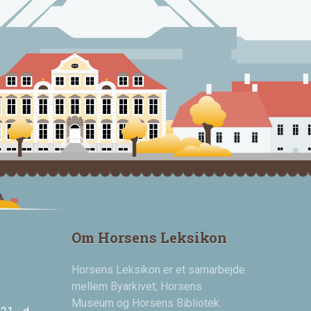
Om Horsens Leksikon
Horsens Leksikon er et samarbejde
mellem Byarkivet, Horsens
Museum og Horsens Bibliotek.