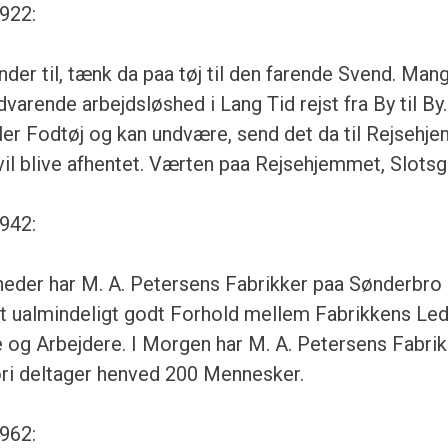
922:
der til, tænk da paa tøj til den farende Svend. Mang
varende arbejdsløshed i Lang Tid rejst fra By til By
ller Fodtøj og kan undvære, send det da til Rejsehj
 vil blive afhentet. Værten paa Rejsehjemmet, Slotsg
942:
gheder har M. A. Petersens Fabrikker paa Sønderbr
et ualmindeligt godt Forhold mellem Fabrikkens Le
 og Arbejdere. I Morgen har M. A. Petersens Fabrik
ori deltager henved 200 Mennesker.
962: