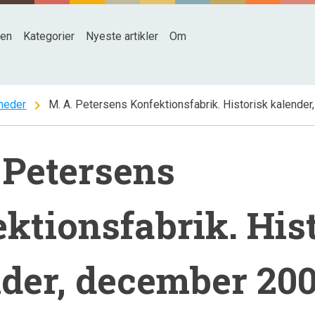
den
Kategorier
Nyeste artikler
Om
chevron_right
heder
M. A. Petersens Konfektionsfabrik. Historisk kalende
 Petersens
ktionsfabrik. His
der, december 20