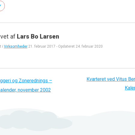
r
vet af
Lars Bo Larsen
t i
Virksomheder
21. februar 2017
-
Opdateret
24. februar 2020
Kvarteret ved Vitus Ber
gation
ggeri og Zonerednings –
Kale
 kalender, november 2002