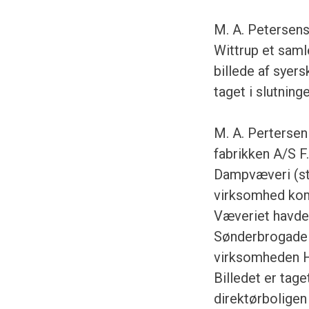
M. A. Petersen
Wittrup et samle
billede af syers
taget i slutning
M. A. Pertersen
fabrikken A/S F
Dampvæveri (sta
virksomhed kom 
Væveriet havde
Sønderbrogade 14
virksomheden H
Billedet er tag
direktørboligen