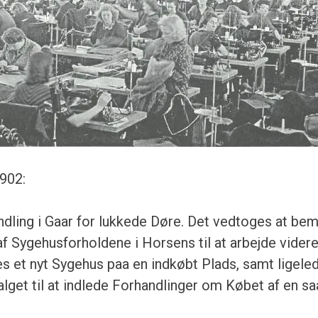
902:
dling i Gaar for lukkede Døre. Det vedtoges at be
f Sygehusforholdene i Horsens til at arbejde vider
res et nyt Sygehus paa en indkøbt Plads, samt ligele
get til at indlede Forhandlinger om Købet af en sa