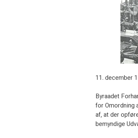
11. december 1
Byraadet Forhan
for Omordning a
af, at der opfø
bemyndige Udval