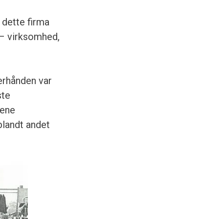
dette firma
 – virksomhed,
erhånden var
ste
gene
blandt andet