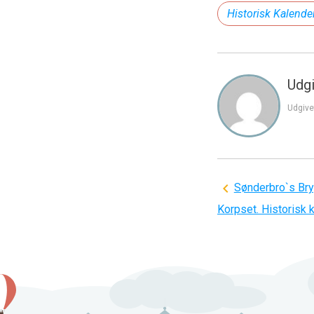
Historisk Kalende
Udgi
Udgive
Indlægsnavi
Sønderbro`s Bry
Korpset. Historisk