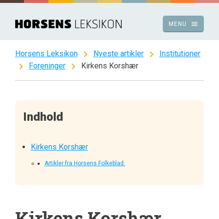
Spring
til
menu
MENU
indhold
chevron_right
chevron_right
Horsens Leksikon
Nyeste artikler
Institutioner
chevron_right
chevron_right
Foreninger
Kirkens Korshær
Indhold
Kirkens Korshær
Artikler fra Horsens Folkeblad:
Kirkens Korshær