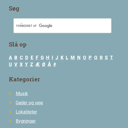
Søg
Slå op
A
B
C
D
E
F
G
H
I
J
K
L
M
N
O
P
Q
R
S
T
U
V
X
Y
Z
Æ
Ø
Å
#
Kategorier
Musik
Gader og veje
Lokaliteter
Bygninger