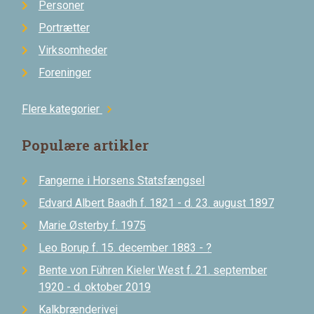
Personer
Portrætter
Virksomheder
Foreninger
Flere kategorier
chevron_right
Populære artikler
Fangerne i Horsens Statsfængsel
Edvard Albert Baadh f. 1821 - d. 23. august 1897
Marie Østerby f. 1975
Leo Borup f. 15. december 1883 - ?
Bente von Führen Kieler West f. 21. september
1920 - d. oktober 2019
Kalkbrænderivej