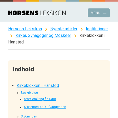
Spring
til
menu
MENU
indhold
chevron_right
chevron_right
Horsens Leksikon
Nyeste artikler
Institutioner
chevron_right
chevron_right
Kirker, Synagoger og Moskeer
Kirkeklokken i
Hansted
Indhold
Kirkeklokken i Hansted
Beskrivelse
Støbt omkring år 1400
Støbemester Oluf Jürgensen
Støbningen