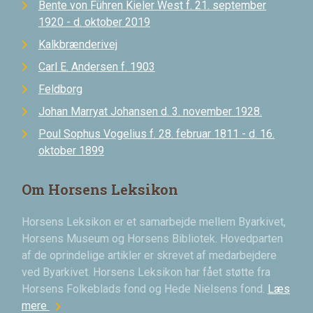
Bente von Führen Kieler West f. 21. september
1920 - d. oktober 2019
Kalkbrænderivej
Carl E. Andersen f. 1903
Feldborg
Johan Marryat Johansen d. 3. november 1928.
Poul Sophus Vogelius f. 28. februar 1811 - d. 16.
oktober 1899
Om Horsens Leksikon
Horsens Leksikon er et samarbejde mellem Byarkivet,
Horsens Museum og Horsens Bibliotek. Hovedparten
af de oprindelige artikler er skrevet af medarbejdere
ved Byarkivet. Horsens Leksikon har fået støtte fra
Horsens Folkeblads fond og Hede Nielsens fond.
Læs
chevron_right
mere