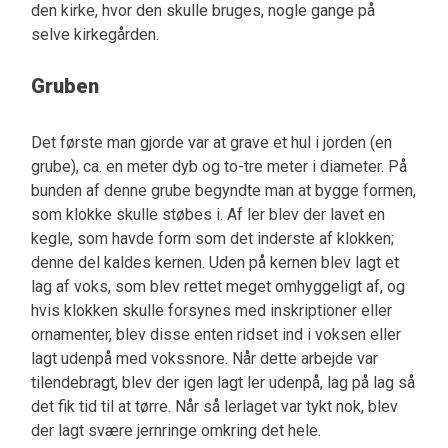
den kirke, hvor den skulle bruges, nogle gange på
selve kirkegården.
Gruben
Det første man gjorde var at grave et hul i jorden (en
grube), ca. en meter dyb og to-tre meter i diameter. På
bunden af denne grube begyndte man at bygge formen,
som klokke skulle støbes i. Af ler blev der lavet en
kegle, som havde form som det inderste af klokken;
denne del kaldes kernen. Uden på kernen blev lagt et
lag af voks, som blev rettet meget omhyggeligt af, og
hvis klokken skulle forsynes med inskriptioner eller
ornamenter, blev disse enten ridset ind i voksen eller
lagt udenpå med vokssnore. Når dette arbejde var
tilendebragt, blev der igen lagt ler udenpå, lag på lag så
det fik tid til at tørre. Når så lerlaget var tykt nok, blev
der lagt svære jernringe omkring det hele.