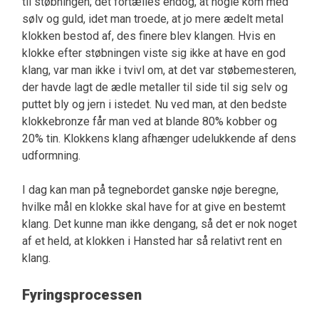
til støbningen; det fortælles endog, at nogle kom med
sølv og guld, idet man troede, at jo mere ædelt metal
klokken bestod af, des finere blev klangen. Hvis en
klokke efter støbningen viste sig ikke at have en god
klang, var man ikke i tvivl om, at det var støbemesteren,
der havde lagt de ædle metaller til side til sig selv og
puttet bly og jern i istedet. Nu ved man, at den bedste
klokkebronze får man ved at blande 80% kobber og
20% tin. Klokkens klang afhænger udelukkende af dens
udformning.
I dag kan man på tegnebordet ganske nøje beregne,
hvilke mål en klokke skal have for at give en bestemt
klang. Det kunne man ikke dengang, så det er nok noget
af et held, at klokken i Hansted har så relativt rent en
klang.
Fyringsprocessen