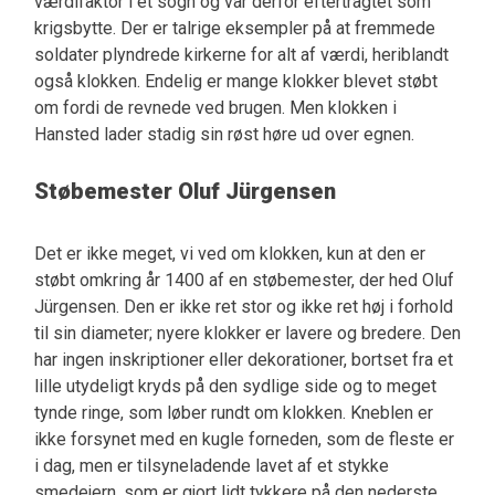
værdifaktor i et sogn og var derfor eftertragtet som
krigsbytte. Der er talrige eksempler på at fremmede
soldater plyndrede kirkerne for alt af værdi, heriblandt
også klokken. Endelig er mange klokker blevet støbt
om fordi de revnede ved brugen. Men klokken i
Hansted lader stadig sin røst høre ud over egnen.
Støbemester Oluf Jürgensen
Det er ikke meget, vi ved om klokken, kun at den er
støbt omkring år 1400 af en støbemester, der hed Oluf
Jürgensen. Den er ikke ret stor og ikke ret høj i forhold
til sin diameter; nyere klokker er lavere og bredere. Den
har ingen inskriptioner eller dekorationer, bortset fra et
lille utydeligt kryds på den sydlige side og to meget
tynde ringe, som løber rundt om klokken. Kneblen er
ikke forsynet med en kugle forneden, som de fleste er
i dag, men er tilsyneladende lavet af et stykke
smedejern, som er gjort lidt tykkere på den nederste