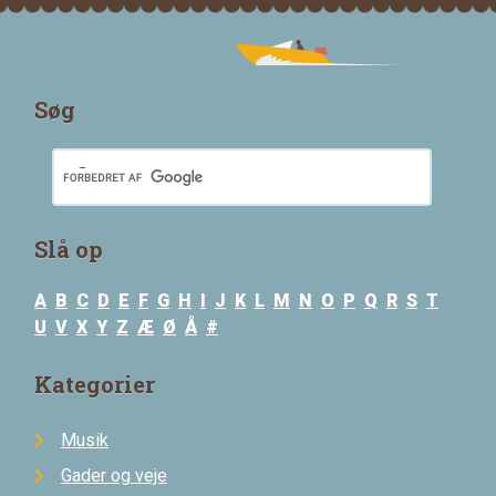
Søg
Slå op
A
B
C
D
E
F
G
H
I
J
K
L
M
N
O
P
Q
R
S
T
U
V
X
Y
Z
Æ
Ø
Å
#
Kategorier
Musik
Gader og veje