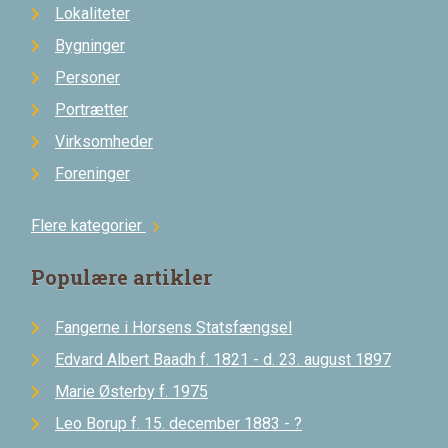
Lokaliteter
Bygninger
Personer
Portrætter
Virksomheder
Foreninger
Flere kategorier
chevron_right
Populære artikler
Fangerne i Horsens Statsfængsel
Edvard Albert Baadh f. 1821 - d. 23. august 1897
Marie Østerby f. 1975
Leo Borup f. 15. december 1883 - ?