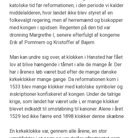
katolske tid før reformationen; i den periode vi kalder
middelalderen, hvor landet ikke blev styret af en
folkevalgt regering, men af herremænd og biskopper
med kongen i spidsen. Regenten på den tid var
dronning Margrethe I, senere efterfulgt af kongerne
Erik af Pommern og Kristoffer af Bajern.
Man kan undre sig over, at klokken i Hansted har fået
lov at blive hængende i tårnet i alle de mange år. Der
har i årenes løb været bud efter de mange danske
kirkeklokker mange gange. Da reformationen kom i
1533 blev mange klokker med katolske symboler og
inskriptioner konfiskeret af kongen. Under de talrige
krige, som landet har været ude i, er mange klokker
blevet indkaldt til omstøbning til kanoner. Alene i året
1529 led ikke færre end 1898 klokker denne skæbne.
En kirkeklokke var, gennem alle årene, en stor