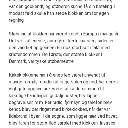
var den godkendt, og støberen kunne få sin betaling. I
modsat fald skulle han støbe klokken om for egen
regning.
Støbning af klokker har været kendt i Europa i mange år.
Det var italienerne, som først lærte kunsten; siden er
den vandret op gennem Europa stort set i takt med
kristendommen. De første, der støbte klokker i
Danmark, var tyske støbemestre.
Kirkeklokkerne har i årenes løb været anvendt til
mange formål; foruden at ringe solen og ned, har deres
vigtigste opgave nok været at kalde sammen til
kirkelige handlinger: gudstjenester, bryllupper,
begravelser, m.m. Før radio, fjernsyn og telefon blev
kendt, blev der ringet med kirkeklokken, når der var
ildebrand i byen. I de sogne, som ligger nær ved havet,
blev faren for stormflod varslet med klokken. Invasion