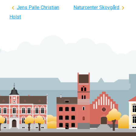
Indlægsnavigation
Jens Palle Christian
Naturcenter Skovgård
Holst