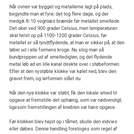
Når ovnen var bygget og metallerne lagt på plads,
begyndte man at fyre; det tog flere dage, og der
medgik 8-10 vognlæs brænde før metallet smeltede.
Det sker ved 900 grader Celsius, men temperaturen
skal helst op på 1100-1200 grader Celsius, før
metallet er så tyndtflydende, at man er sikker på, at den
løber ud i alle formens kroge. Nu slog man så
bundproppen ud af smeltediglen, og det flydende
metal løb ad en lille kanal direkte over i støbeformen.
Efter at den nystøbte klokke var kølet ned, blev den
gravet frem, og lerformen slået itu.
Når den nye klokke var støbt, fik den lokale smed til
opgave at fremstille det ophæng, som var nødvendigt,
ligesom fremstillingen af kneblen var hans opgave.
Før klokken blev hejst op i tårnet, skulle den indvies
eller døbes. Denne handling foretoges som regel af