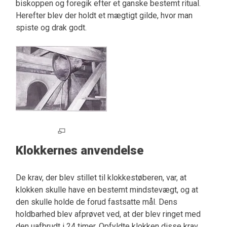
biskoppen og foregik efter et ganske bestemt ritual.
Herefter blev der holdt et mægtigt gilde, hvor man
spiste og drak godt.
Klokkernes anvendelse
De krav, der blev stillet til klokkestøberen, var, at
klokken skulle have en bestemt mindstevægt, og at
den skulle holde de forud fastsatte mål. Dens
holdbarhed blev afprøvet ved, at der blev ringet med
den uafbrudt i 24 timer. Opfyldte klokken disse krav,