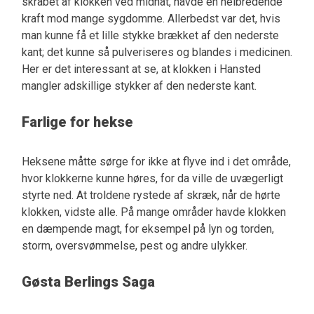
skrabet af klokken ved midnat, havde en helbredende
kraft mod mange sygdomme. Allerbedst var det, hvis
man kunne få et lille stykke brækket af den nederste
kant; det kunne så pulveriseres og blandes i medicinen.
Her er det interessant at se, at klokken i Hansted
mangler adskillige stykker af den nederste kant.
Farlige for hekse
Heksene måtte sørge for ikke at flyve ind i det område,
hvor klokkerne kunne høres, for da ville de uvægerligt
styrte ned. At troldene rystede af skræk, når de hørte
klokken, vidste alle. På mange områder havde klokken
en dæmpende magt, for eksempel på lyn og torden,
storm, oversvømmelse, pest og andre ulykker.
Gøsta Berlings Saga