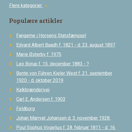
Flere kategorier
chevron_right
Populære artikler
Fangerne i Horsens Statsfængsel
Edvard Albert Baadh f. 1821 - d. 23. august 1897
Marie Østerby f. 1975
Leo Borup f. 15. december 1883 - ?
Bente von Führen Kieler West f. 21. september
1920 - d. oktober 2019
Kalkbrænderivej
Carl E. Andersen f. 1903
Feldborg
Johan Marryat Johansen d. 3. november 1928.
Poul Sophus Vogelius f. 28. februar 1811 - d. 16.