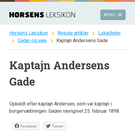
Spring
til
menu
MENU
indhold
chevron_right
chevron_right
Horsens Leksikon
Nyeste artikler
Lokaliteter
chevron_right
chevron_right
Gader og veje
Kaptajn Andersens Gade
Kaptajn Andersens
Gade
Opkaldt efter kaptajn Andersen, som var kaptajn i
borgervæbningen. Gaden navngivet 25. februar 1898.
Facebook
Twitter