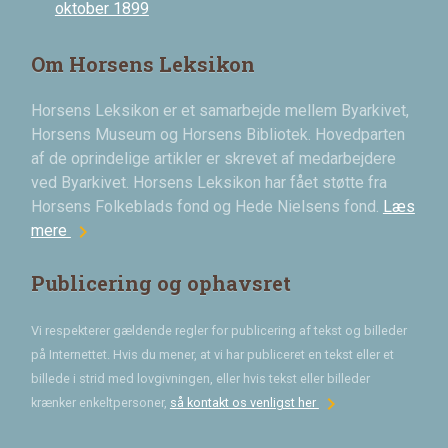
oktober 1899
Om Horsens Leksikon
Horsens Leksikon er et samarbejde mellem Byarkivet,
Horsens Museum og Horsens Bibliotek. Hovedparten
af de oprindelige artikler er skrevet af medarbejdere
ved Byarkivet. Horsens Leksikon har fået støtte fra
Horsens Folkeblads fond og Hede Nielsens fond.
Læs
chevron_right
mere
Publicering og ophavsret
Vi respekterer gældende regler for publicering af tekst og billeder
på Internettet. Hvis du mener, at vi har publiceret en tekst eller et
billede i strid med lovgivningen, eller hvis tekst eller billeder
chevron_right
krænker enkeltpersoner,
så kontakt os venligst her