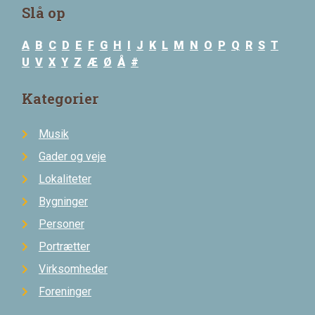
Slå op
A
B
C
D
E
F
G
H
I
J
K
L
M
N
O
P
Q
R
S
T
U
V
X
Y
Z
Æ
Ø
Å
#
Kategorier
Musik
Gader og veje
Lokaliteter
Bygninger
Personer
Portrætter
Virksomheder
Foreninger