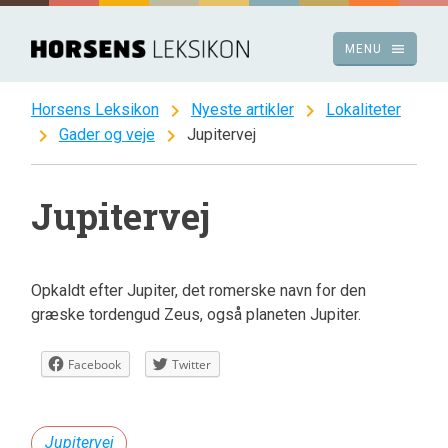
Spring
til
menu
MENU
indhold
chevron_right
chevron_right
Horsens Leksikon
Nyeste artikler
Lokaliteter
chevron_right
chevron_right
Gader og veje
Jupitervej
Jupitervej
Opkaldt efter Jupiter, det romerske navn for den
græske tordengud Zeus, også planeten Jupiter.
Facebook
Twitter
Jupitervej