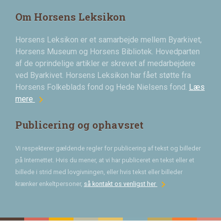
Om Horsens Leksikon
Horsens Leksikon er et samarbejde mellem Byarkivet,
Horsens Museum og Horsens Bibliotek. Hovedparten
af de oprindelige artikler er skrevet af medarbejdere
ved Byarkivet. Horsens Leksikon har fået støtte fra
Horsens Folkeblads fond og Hede Nielsens fond.
Læs
chevron_right
mere
Publicering og ophavsret
Vi respekterer gældende regler for publicering af tekst og billeder
på Internettet. Hvis du mener, at vi har publiceret en tekst eller et
billede i strid med lovgivningen, eller hvis tekst eller billeder
chevron_right
krænker enkeltpersoner,
så kontakt os venligst her