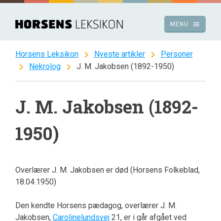
Spring
til
menu
MENU
indhold
chevron_right
chevron_right
Horsens Leksikon
Nyeste artikler
Personer
chevron_right
chevron_right
Nekrolog
J. M. Jakobsen (1892-1950)
J. M. Jakobsen (1892-
1950)
Overlærer J. M. Jakobsen er død (Horsens Folkeblad,
18.04.1950)
Den kendte Horsens pædagog, overlærer J. M.
Jakobsen,
Carolinelundsvej
21, er i går afgået ved