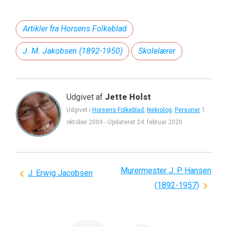
Artikler fra Horsens Folkeblad
J. M. Jakobsen (1892-1950)
Skolelærer
Udgivet af
Jette Holst
Udgivet i
Horsens Folkeblad
,
Nekrolog
,
Personer
1.
oktober 2009
-
Opdateret
24. februar 2020
Murermester J. P. Hansen
Indlægsnavigation
J. Erwig Jacobsen
(1892-1957)