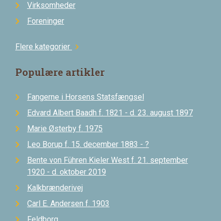
Virksomheder
Foreninger
Flere kategorier
chevron_right
Populære artikler
Fangerne i Horsens Statsfængsel
Edvard Albert Baadh f. 1821 - d. 23. august 1897
Marie Østerby f. 1975
Leo Borup f. 15. december 1883 - ?
Bente von Führen Kieler West f. 21. september
1920 - d. oktober 2019
Kalkbrænderivej
Carl E. Andersen f. 1903
Feldborg