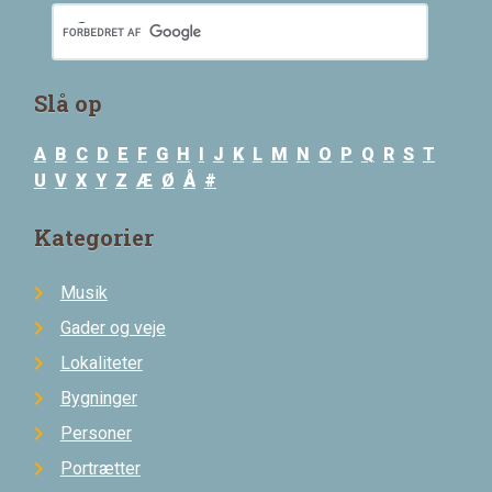
Slå op
A
B
C
D
E
F
G
H
I
J
K
L
M
N
O
P
Q
R
S
T
U
V
X
Y
Z
Æ
Ø
Å
#
Kategorier
Musik
Gader og veje
Lokaliteter
Bygninger
Personer
Portrætter