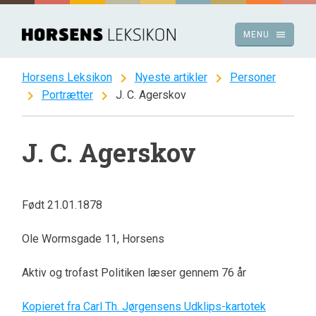
Spring
til
menu
MENU
indhold
chevron_right
chevron_right
Horsens Leksikon
Nyeste artikler
Personer
chevron_right
chevron_right
Portrætter
J. C. Agerskov
J. C. Agerskov
Født 21.01.1878
Ole Wormsgade 11, Horsens
Aktiv og trofast Politiken læser gennem 76 år
Kopieret fra Carl Th. Jørgensens Udklips-kartotek