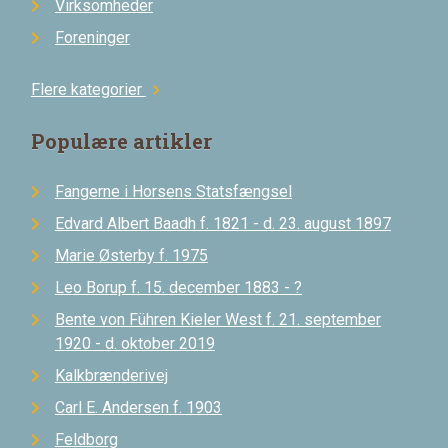
Virksomheder
Foreninger
Flere kategorier
chevron_right
Populære artikler
Fangerne i Horsens Statsfængsel
Edvard Albert Baadh f. 1821 - d. 23. august 1897
Marie Østerby f. 1975
Leo Borup f. 15. december 1883 - ?
Bente von Führen Kieler West f. 21. september
1920 - d. oktober 2019
Kalkbrænderivej
Carl E. Andersen f. 1903
Feldborg