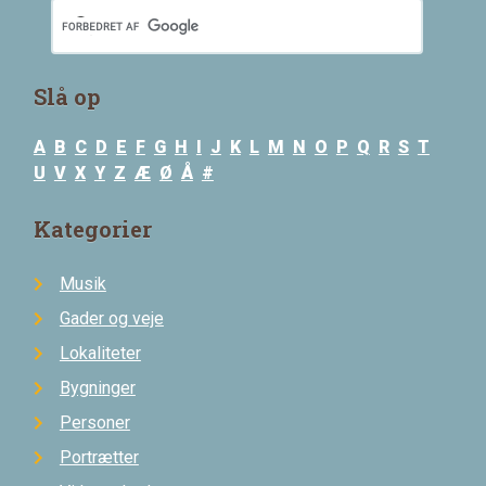
Slå op
A
B
C
D
E
F
G
H
I
J
K
L
M
N
O
P
Q
R
S
T
U
V
X
Y
Z
Æ
Ø
Å
#
Kategorier
Musik
Gader og veje
Lokaliteter
Bygninger
Personer
Portrætter