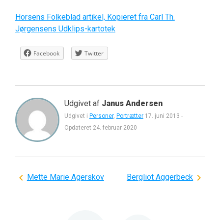
Horsens Folkeblad artikel, Kopieret fra Carl Th.
Jørgensens Udklips-kartotek
Facebook
Twitter
Udgivet af
Janus Andersen
Udgivet i
Personer
,
Portrætter
17. juni 2013
-
Opdateret
24. februar 2020
Indlægsnavigation
Mette Marie Agerskov
Bergliot Aggerbeck