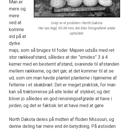
Man er
mere og
mere
ved at
Uvejr er et problem i North Dakota.
Her ses hagl, 30-38 mm, der blev fotograferet under
komme
opholdet.
ind på at
dyrke
majs, som så bruges til foder. Majsen udsås med ret
stor rækkeafstand, således at der ”smides” 3 á 4
kerner med en bestemt afstand, svarende til afstanden
mellem rækkerne, og det gør, at det kommer til at se
ud, som om man havde plantet planterne i hjørnerne af
felterne i et skakbræt. Det er meget praktisk, for man
kan så traktorrense på alle leder af stykket, og det
bliver jo således en god rensningsafgrøde at have i
jorden, og det er faktisk let at have med at gøre.
North Dakota deles på midten af floden Missouri, og
denne deling har mere end én betydning. På østsiden