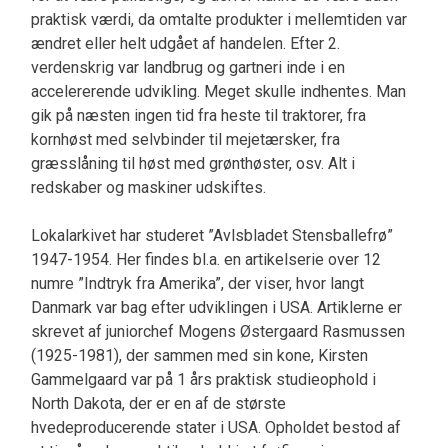
praktisk værdi, da omtalte produkter i mellemtiden var
ændret eller helt udgået af handelen. Efter 2.
verdenskrig var landbrug og gartneri inde i en
accelererende udvikling. Meget skulle indhentes. Man
gik på næsten ingen tid fra heste til traktorer, fra
kornhøst med selvbinder til mejetærsker, fra
græsslåning til høst med grønthøster, osv. Alt i
redskaber og maskiner udskiftes.
Lokalarkivet har studeret ”Avlsbladet Stensballefrø”
1947-1954. Her findes bl.a. en artikelserie over 12
numre ”Indtryk fra Amerika”, der viser, hvor langt
Danmark var bag efter udviklingen i USA. Artiklerne er
skrevet af juniorchef Mogens Østergaard Rasmussen
(1925-1981), der sammen med sin kone, Kirsten
Gammelgaard var på 1 års praktisk studieophold i
North Dakota, der er en af de største
hvedeproducerende stater i USA. Opholdet bestod af