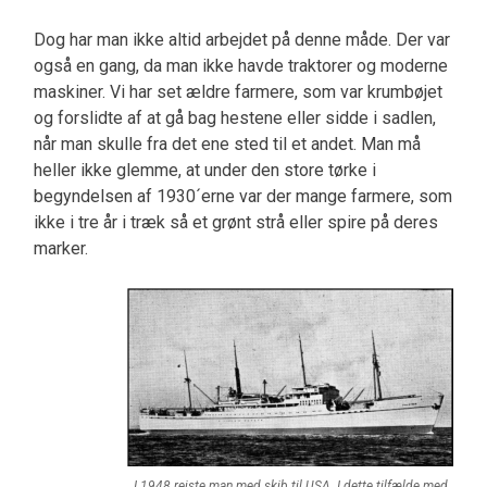
Dog har man ikke altid arbejdet på denne måde. Der var
også en gang, da man ikke havde traktorer og moderne
maskiner. Vi har set ældre farmere, som var krumbøjet
og forslidte af at gå bag hestene eller sidde i sadlen,
når man skulle fra det ene sted til et andet. Man må
heller ikke glemme, at under den store tørke i
begyndelsen af 1930´erne var der mange farmere, som
ikke i tre år i træk så et grønt strå eller spire på deres
marker.
I 1948 rejste man med skib til USA. I dette tilfælde med