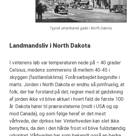
Typisk amerikansk gade i North Dakota.
Landmandsliv i North Dakota
I vinterens løb var temperaturen nede på ÷ 40 grader
Celsius, medens sommerens lå mellem 40-45 i
skyggen (fastlandsklima). Forårsarbejdet begyndte i
marts. Jorden i North Dakota er endnu så jomfruelig, at
folk, der har forstand på det, regner med at gødskning
af jorden ikke vil blive aktuel i hvert fald de første 100
år. Dakota hører til præriestaterne (midt i USA og op
mod Canada), og som følge heraf er det mest
vårhvede, der dyrkes her. Vinterhveden kan slet ikke
benyttes, da den i den hårde frost vil blive fuldstændig
udvintret. Vårhveden har som bekendt også en bedre