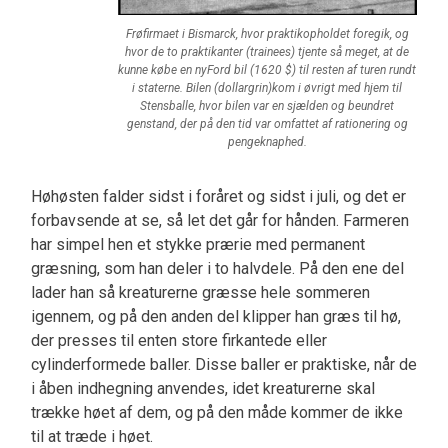
Frøfirmaet i Bismarck, hvor praktikopholdet foregik, og
hvor de to praktikanter (trainees) tjente så meget, at de
kunne købe en nyFord bil (1620 $) til resten af turen rundt
i staterne. Bilen (dollargrin)kom i øvrigt med hjem til
Stensballe, hvor bilen var en sjælden og beundret
genstand, der på den tid var omfattet af rationering og
pengeknaphed.
Høhøsten falder sidst i foråret og sidst i juli, og det er
forbavsende at se, så let det går for hånden. Farmeren
har simpel hen et stykke prærie med permanent
græsning, som han deler i to halvdele. På den ene del
lader han så kreaturerne græsse hele sommeren
igennem, og på den anden del klipper han græs til hø,
der presses til enten store firkantede eller
cylinderformede baller. Disse baller er praktiske, når de
i åben indhegning anvendes, idet kreaturerne skal
trække høet af dem, og på den måde kommer de ikke
til at træde i høet.