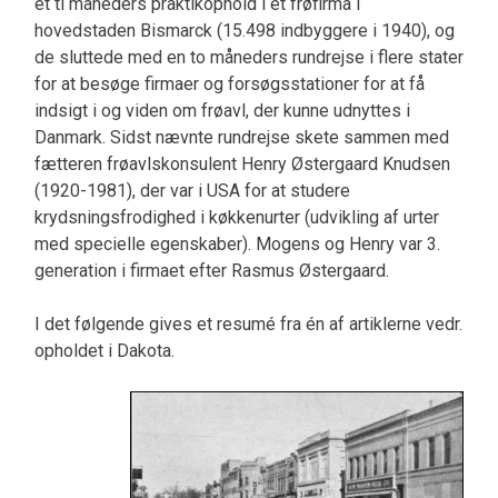
et ti måneders praktikophold i et frøfirma i
hovedstaden Bismarck (15.498 indbyggere i 1940), og
de sluttede med en to måneders rundrejse i flere stater
for at besøge firmaer og forsøgsstationer for at få
indsigt i og viden om frøavl, der kunne udnyttes i
Danmark. Sidst nævnte rundrejse skete sammen med
fætteren frøavlskonsulent Henry Østergaard Knudsen
(1920-1981), der var i USA for at studere
krydsningsfrodighed i køkkenurter (udvikling af urter
med specielle egenskaber). Mogens og Henry var 3.
generation i firmaet efter Rasmus Østergaard.
I det følgende gives et resumé fra én af artiklerne vedr.
opholdet i Dakota.