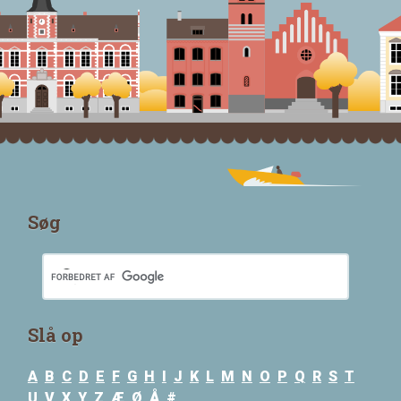
Søg
Slå op
A
B
C
D
E
F
G
H
I
J
K
L
M
N
O
P
Q
R
S
T
U
V
X
Y
Z
Æ
Ø
Å
#