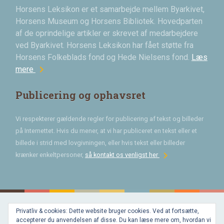
Horsens Leksikon er et samarbejde mellem Byarkivet,
Horsens Museum og Horsens Bibliotek. Hovedparten
af de oprindelige artikler er skrevet af medarbejdere
ved Byarkivet. Horsens Leksikon har fået støtte fra
Horsens Folkeblads fond og Hede Nielsens fond.
Læs
chevron_right
mere
Publicering og ophavsret
Vi respekterer gældende regler for publicering af tekst og billeder
på Internettet. Hvis du mener, at vi har publiceret en tekst eller et
billede i strid med lovgivningen, eller hvis tekst eller billeder
chevron_right
krænker enkeltpersoner,
så kontakt os venligst her
Privatliv & cookies: Dette website bruger cookies. Ved at fortsætte,
Bygget med
accepterer du anvendelsen af disse. Du kan læse mere om, hvordan vi
WordPress
og