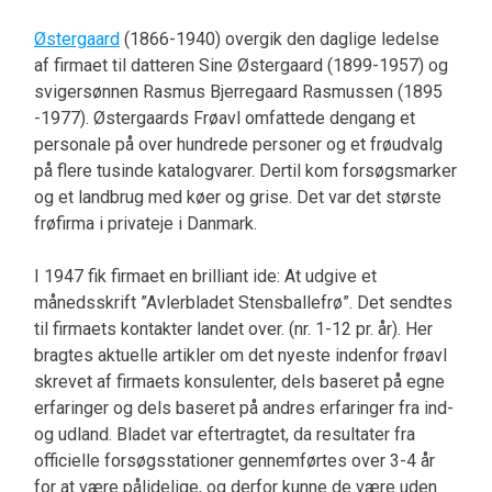
Østergaard
(1866-1940) overgik den daglige ledelse
af firmaet til datteren Sine Østergaard (1899-1957) og
svigersønnen Rasmus Bjerregaard Rasmussen (1895
-1977). Østergaards Frøavl omfattede dengang et
personale på over hundrede personer og et frøudvalg
på flere tusinde katalogvarer. Dertil kom forsøgsmarker
og et landbrug med køer og grise. Det var det største
frøfirma i privateje i Danmark.
I 1947 fik firmaet en brilliant ide: At udgive et
månedsskrift ”Avlerbladet Stensballefrø”. Det sendtes
til firmaets kontakter landet over. (nr. 1-12 pr. år). Her
bragtes aktuelle artikler om det nyeste indenfor frøavl
skrevet af firmaets konsulenter, dels baseret på egne
erfaringer og dels baseret på andres erfaringer fra ind-
og udland. Bladet var eftertragtet, da resultater fra
officielle forsøgsstationer gennemførtes over 3-4 år
for at være pålidelige, og derfor kunne de være uden