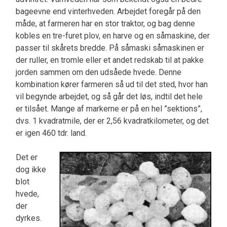
bageevne end vinterhveden. Arbejdet foregår på den
måde, at farmeren har en stor traktor, og bag denne
kobles en tre-furet plov, en harve og en såmaskine, der
passer til skårets bredde. På såmaski såmaskinen er
der ruller, en tromle eller et andet redskab til at pakke
jorden sammen om den udsåede hvede. Denne
kombination kører farmeren så ud til det sted, hvor han
vil begynde arbejdet, og så går det løs, indtil det hele
er tilsået. Mange af markerne er på en hel ”sektions”,
dvs. 1 kvadratmile, der er 2,56 kvadratkilometer, og det
er igen 460 tdr. land.
Det er
dog ikke
blot
hvede,
der
dyrkes.