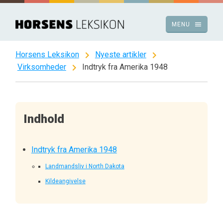
Spring
til
menu
MENU
indhold
chevron_right
chevron_right
Horsens Leksikon
Nyeste artikler
chevron_right
Virksomheder
Indtryk fra Amerika 1948
Indhold
Indtryk fra Amerika 1948
Landmandsliv i North Dakota
Kildeangivelse