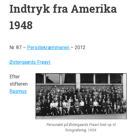
Indtryk fra Amerika
1948
Nr. 87 –
Persillekræmmeren
– 2012
Østergaards Frøavl.
Efter
stifteren
Rasmus
Personalet på Østergaards Frøavl linet op til
fotografering, 1959.