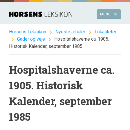
Spring
til
menu
MENU
indhold
chevron_right
chevron_right
Horsens Leksikon
Nyeste artikler
Lokaliteter
chevron_right
chevron_right
Gader og veje
Hospitalshaverne ca. 1905.
Historisk Kalender, september 1985
Hospitalshaverne ca.
1905. Historisk
Kalender, september
1985