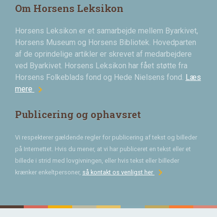
Om Horsens Leksikon
Horsens Leksikon er et samarbejde mellem Byarkivet,
Horsens Museum og Horsens Bibliotek. Hovedparten
af de oprindelige artikler er skrevet af medarbejdere
ved Byarkivet. Horsens Leksikon har fået støtte fra
Horsens Folkeblads fond og Hede Nielsens fond.
Læs
chevron_right
mere
Publicering og ophavsret
Vi respekterer gældende regler for publicering af tekst og billeder
på Internettet. Hvis du mener, at vi har publiceret en tekst eller et
billede i strid med lovgivningen, eller hvis tekst eller billeder
chevron_right
krænker enkeltpersoner,
så kontakt os venligst her