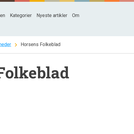
den
Kategorier
Nyeste artikler
Om
chevron_right
heder
Horsens Folkeblad
Folkeblad