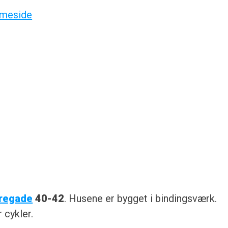
mmeside
regade
40-42
. Husene er bygget i bindingsværk.
r cykler.