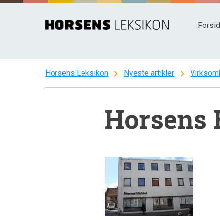
Spring
til
Forsi
indhold
chevron_right
chevron_right
Horsens Leksikon
Nyeste artikler
Virksom
Horsens 