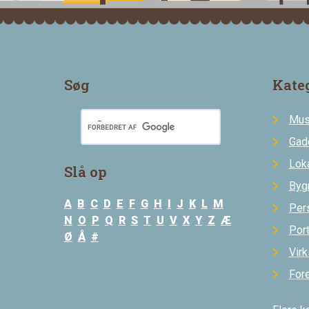
Søg
Kate
Mus
Gad
Loka
Slå op
Byg
A
B
C
D
E
F
G
H
I
J
K
L
M
Per
N
O
P
Q
R
S
T
U
V
X
Y
Z
Æ
Por
Ø
Å
#
Vir
For