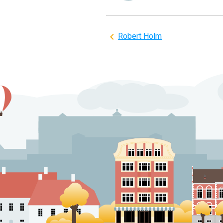
Indlægsnavigation
Robert Holm