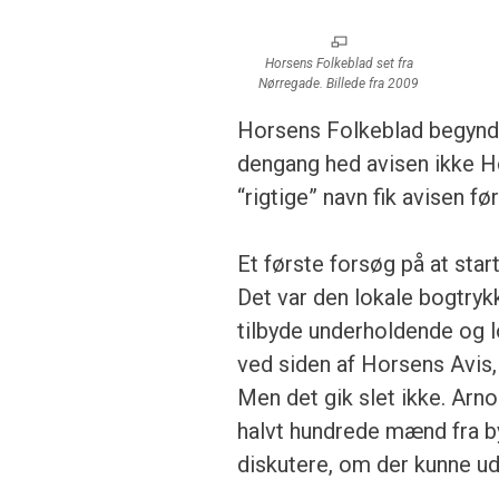
Horsens Folkeblad set fra
Nørregade. Billede fra 2009
Horsens Folkeblad begynd
dengang hed avisen ikke H
“rigtige” navn fik avisen fø
Et første forsøg på at sta
Det var den lokale bogtryk
tilbyde underholdende og l
ved siden af Horsens Avis,
Men det gik slet ikke. Arn
halvt hundrede mænd fra b
diskutere, om der kunne ud