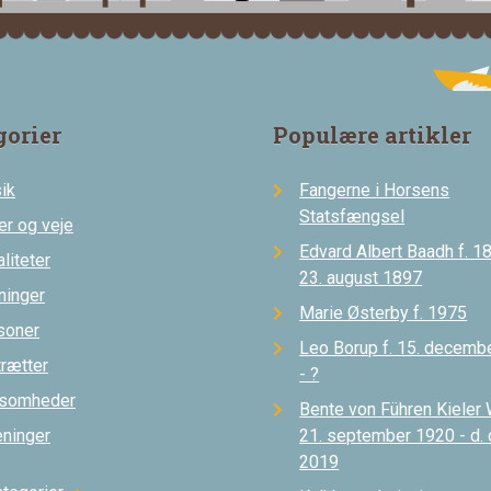
gorier
Populære artikler
ik
Fangerne i Horsens
Statsfængsel
er og veje
Edvard Albert Baadh f. 18
liteter
23. august 1897
ninger
Marie Østerby f. 1975
soner
Leo Borup f. 15. decemb
trætter
- ?
ksomheder
Bente von Führen Kieler 
eninger
21. september 1920 - d.
2019