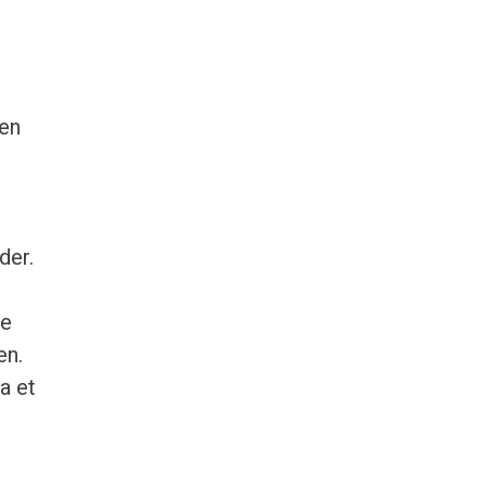
men
der.
ve
en.
a et