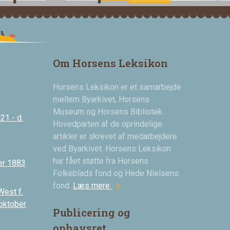
Om Horsens Leksikon
Horsens Leksikon er et samarbejde
mellem Byarkivet, Horsens
Museum og Horsens Bibliotek.
21 - d.
Hovedparten af de oprindelige
artikler er skrevet af medarbejdere
ved Byarkivet. Horsens Leksikon
har fået støtte fra Horsens
er 1883
Folkeblads fond og Hede Nielsens
chevron_right
fond.
Læs mere
West f.
 oktober
Publicering og
ophavsret