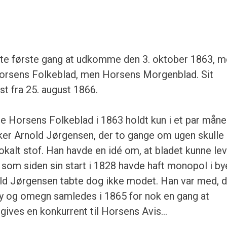
te første gang at udkomme den 3. oktober 1863, 
orsens Folkeblad, men Horsens Morgenblad. Sit
rst fra 25. august 1866.
rte Horsens Folkeblad i 1863 holdt kun i et par måne
ker Arnold Jørgensen, der to gange om ugen skulle
okalt stof. Han havde en idé om, at bladet kunne le
 som siden sin start i 1828 havde haft monopol i by
old Jørgensen tabte dog ikke modet. Han var med, d
y og omegn samledes i 1865 for nok en gang at
gives en konkurrent til Horsens Avis…