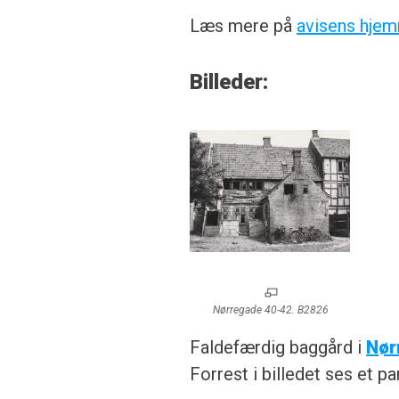
Læs mere på
avisens hje
Billeder:
Nørregade 40-42. B2826
Faldefærdig baggård i
Nør
Forrest i billedet ses et pa