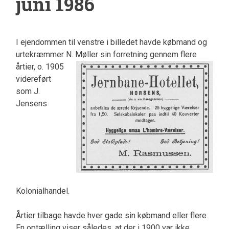
juni 1986
I ejendommen til venstre i billedet havde købmand og
urtekræmmer N. Møller sin forretning gennem flere
årtier, o. 1905
videreført
som J.
Jensens
Kolonialhandel.
Årtier tilbage havde hver gade sin købmand eller flere.
En optælling viser således, at der i 1900 var ikke