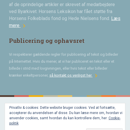
af de oprindelige artikler er skrevet af medarbejdere
ved Byarkivet. Horsens Leksikon har fået støtte fra
Horsens Folkeblads fond og Hede Nielsens fond.
Læs
chevron_right
mere
Publicering og ophavsret
Vi respekterer gældende regler for publicering af tekst og billeder
på Internettet. Hvis du mener, at vi har publiceret en tekst eller et
billede i strid med lovgivningen, eller hvis tekst eller billeder
chevron_right
krænker enkeltpersoner,
så kontakt os venligst her
Privatliv & cookies: Dette website bruger cookies. Ved at fortsætte,
Bygget med
accepterer du anvendelsen af disse. Du kan læse mere om, hvordan vi
WordPress
og
anvender cookies, samt hvordan du kan kontrollere dem, her:
Cookie-
favorite
af
politik
Bechster