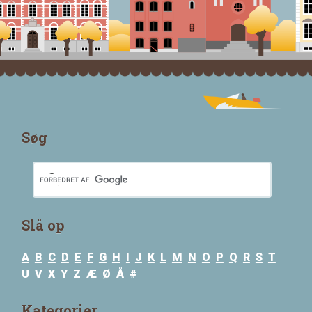
Søg
Slå op
A
B
C
D
E
F
G
H
I
J
K
L
M
N
O
P
Q
R
S
T
U
V
X
Y
Z
Æ
Ø
Å
#
Kategorier