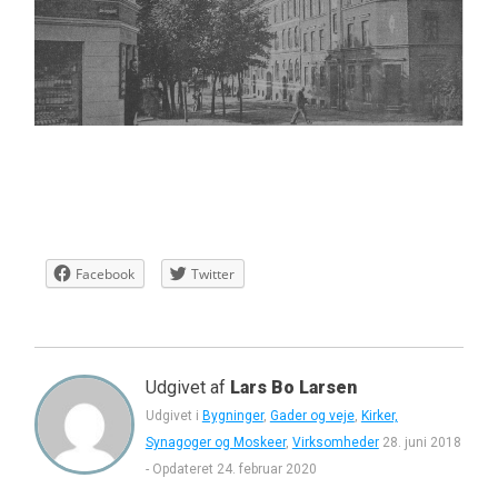
Facebook
Twitter
Udgivet af
Lars Bo Larsen
Udgivet i
Bygninger
,
Gader og veje
,
Kirker,
Synagoger og Moskeer
,
Virksomheder
28. juni 2018
-
Opdateret
24. februar 2020