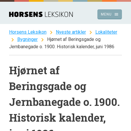
Spring
til
menu
MENU
indhold
chevron_right
chevron_right
Horsens Leksikon
Nyeste artikler
Lokaliteter
chevron_right
chevron_right
Bygninger
Hjørnet af Beringsgade og
Jernbanegade o. 1900. Historisk kalender, juni 1986
Hjørnet af
Beringsgade og
Jernbanegade o. 1900.
Historisk kalender,