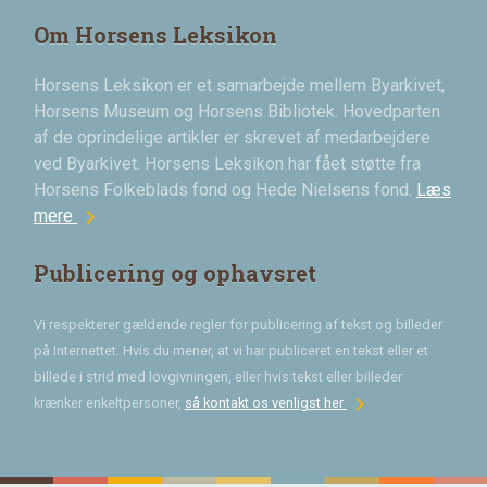
Om Horsens Leksikon
Horsens Leksikon er et samarbejde mellem Byarkivet,
Horsens Museum og Horsens Bibliotek. Hovedparten
af de oprindelige artikler er skrevet af medarbejdere
ved Byarkivet. Horsens Leksikon har fået støtte fra
Horsens Folkeblads fond og Hede Nielsens fond.
Læs
chevron_right
mere
Publicering og ophavsret
Vi respekterer gældende regler for publicering af tekst og billeder
på Internettet. Hvis du mener, at vi har publiceret en tekst eller et
billede i strid med lovgivningen, eller hvis tekst eller billeder
chevron_right
krænker enkeltpersoner,
så kontakt os venligst her