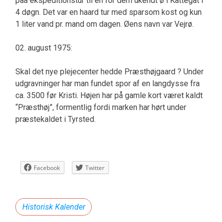
paa ekspeditionstur til en for dem ukendt ø i Kattegat i
4 døgn. Det var en haard tur med sparsom kost og kun
1 liter vand pr. mand om dagen. Øens navn var Vejrø.
02. august 1975:
Skal det nye plejecenter hedde Præsthøjgaard ? Under
udgravninger har man fundet spor af en langdysse fra
ca. 3500 før Kristi. Højen har på gamle kort været kaldt
“Præsthøj”, formentlig fordi marken har hørt under
præstekaldet i Tyrsted.
Facebook
Twitter
Historisk Kalender