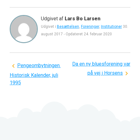
Udgivet af
Lars Bo Larsen
Udgivet i
Besættelsen
,
Foreninger
,
Institutioner
30.
august 2017
-
Opdateret
24. februar 2020
Da en ny bluesforening var
Indlægsnavigation
Pengeombytningen.
på vej i Horsens
Historisk Kalender, juli
1995