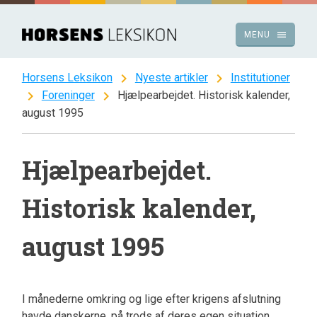
Spring
til
menu
MENU
indhold
chevron_right
chevron_right
Horsens Leksikon
Nyeste artikler
Institutioner
chevron_right
chevron_right
Foreninger
Hjælpearbejdet. Historisk kalender,
august 1995
Hjælpearbejdet.
Historisk kalender,
august 1995
I månederne omkring og lige efter krigens afslutning
havde danskerne, på trods af deres egen situation,