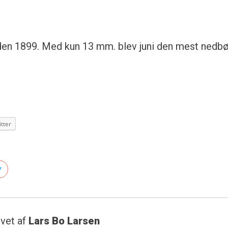
iden 1899. Med kun 13 mm. blev juni den mest nedbør
tter
r
vet af
Lars Bo Larsen