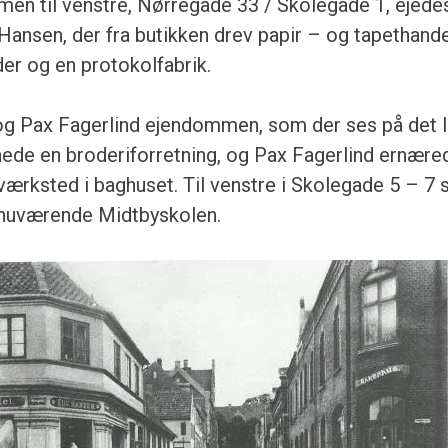
n til venstre, Nørregade 33 / Skolegade 1, ejedes
Hansen, der fra butikken drev papir – og tapethande
der og en protokolfabrik.
g Pax Fagerlind ejendommen, som der ses på det lil
ede en broderiforretning, og Pax Fagerlind ernære
rksted i baghuset. Til venstre i Skolegade 5 – 7
 nuværende Midtbyskolen.