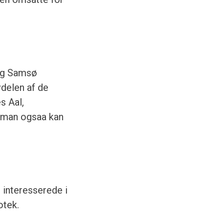
 og Samsø
vdelen af de
s Aal,
m man ogsaa kan
 interesserede i
otek.