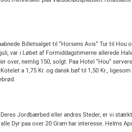
aabnede Billetsalget til “Horsens Avis” Tur til Hou
juli, var i Løbet af Formiddagstimerne allerede Hal
ader over, nemlig 150, solgt. Paa Hotel “Hou” servere
otelet a 1,75 Kr. og dansk bøf til 1,50 Kr., ligeso
ebrød.
 Deres Jordbærbed eller andres Steder, er vi stærkt
 alle Dyr paa over 20 Gram har interesse. Helms Ap