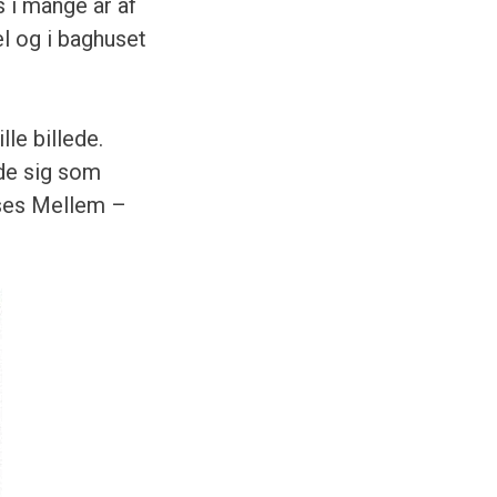
 i mange år af
l og i baghuset
le billede.
de sig som
 ses Mellem –