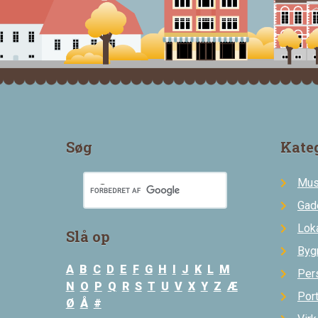
Søg
Kate
Mus
Gad
Loka
Slå op
Byg
A
B
C
D
E
F
G
H
I
J
K
L
M
Per
N
O
P
Q
R
S
T
U
V
X
Y
Z
Æ
Por
Ø
Å
#