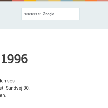
 1996
den ses
t, Sundvej 30,
en.