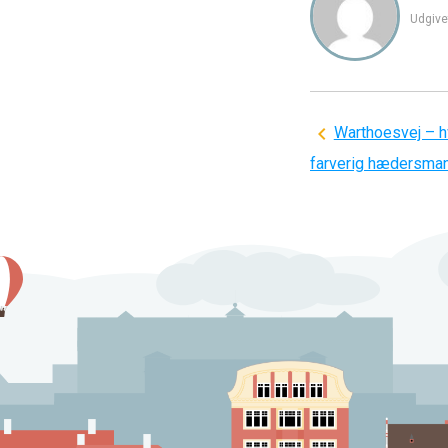
Udgive
Indlægsnavi
Warthoesvej – h
farverig hædersman