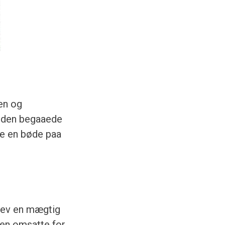
en og
r den begaaede
te en bøde paa
lev en mægtig
en omsatte for