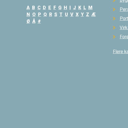
Byg
A
B
C
D
E
F
G
H
I
J
K
L
M
Per
N
O
P
Q
R
S
T
U
V
X
Y
Z
Æ
Por
Ø
Å
#
Vir
For
Flere k