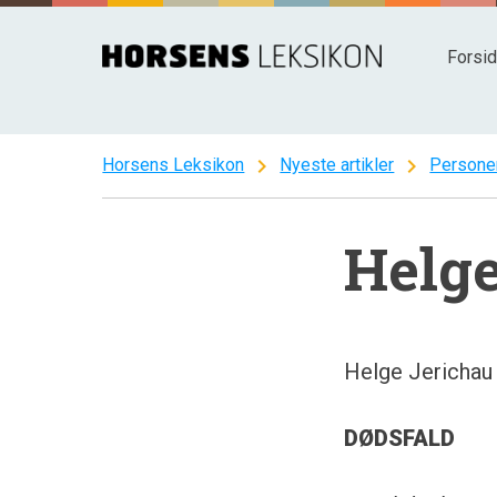
Spring
til
Forsi
indhold
chevron_right
chevron_right
Horsens Leksikon
Nyeste artikler
Persone
Helge
Helge Jerichau 
DØDSFALD