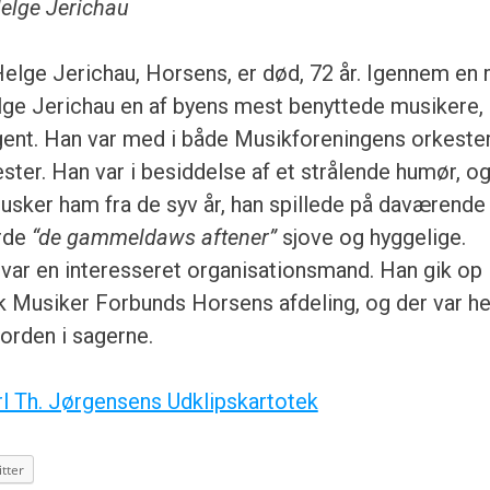
elge Jerichau
elge Jerichau, Horsens, er død, 72 år. Igennem en
lge Jerichau en af byens mest benyttede musikere
rigent. Han var med i både Musikforeningens orkeste
ter. Han var i besiddelse af et strålende humør, 
usker ham fra de syv år, han spillede på daværende
rde
“de gammeldaws aftener”
sjove og hyggelige.
var en interesseret organisationsmand. Han gik op 
k Musiker Forbunds Horsens afdeling, og der var h
orden i sagerne.
rl Th. Jørgensens Udklipskartotek
tter