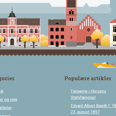
gorier
Populære artikler
ik
Fangerne i Horsens
Statsfængsel
er og veje
Edvard Albert Baadh f. 18
liteter
23. august 1897