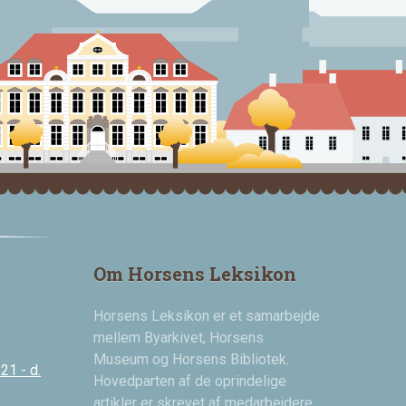
Om Horsens Leksikon
Horsens Leksikon er et samarbejde
mellem Byarkivet, Horsens
Museum og Horsens Bibliotek.
21 - d.
Hovedparten af de oprindelige
artikler er skrevet af medarbejdere