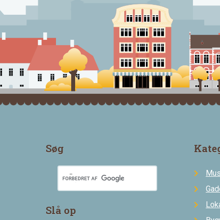
Søg
Kate
Mus
Gad
Loka
Slå op