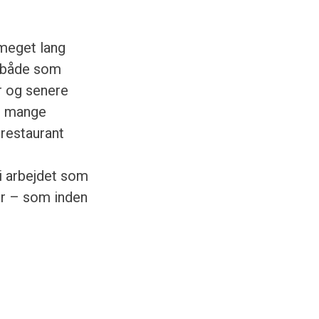
 meget lang
, både som
r og senere
og mange
 restaurant
i arbejdet som
er – som inden