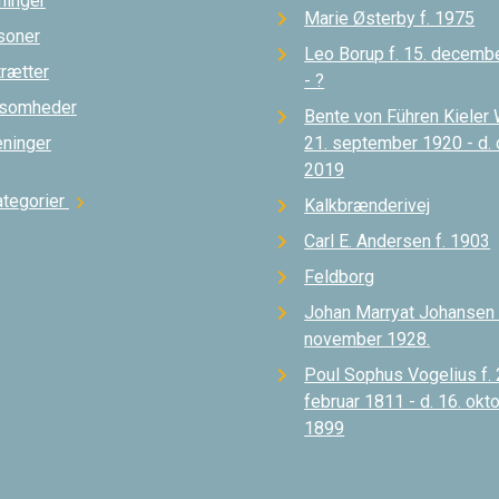
ninger
Marie Østerby f. 1975
soner
Leo Borup f. 15. decemb
trætter
- ?
ksomheder
Bente von Führen Kieler 
eninger
21. september 1920 - d.
2019
ategorier
chevron_right
Kalkbrænderivej
Carl E. Andersen f. 1903
Feldborg
Johan Marryat Johansen d
november 1928.
Poul Sophus Vogelius f. 
februar 1811 - d. 16. okt
1899