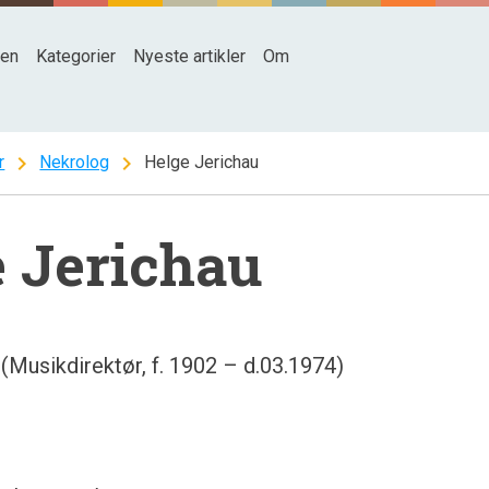
den
Kategorier
Nyeste artikler
Om
chevron_right
chevron_right
r
Nekrolog
Helge Jerichau
 Jerichau
(Musikdirektør, f. 1902 – d.03.1974)