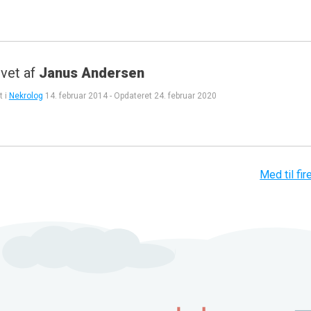
vet af
Janus Andersen
t i
Nekrolog
14. februar 2014
-
Opdateret
24. februar 2020
gation
Med til fi