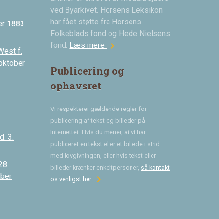
ved Byarkivet. Horsens Leksikon
har fået støtte fra Horsens
er 1883
Folkeblads fond og Hede Nielsens
chevron_right
fond.
Læs mere
West f.
 oktober
Publicering og
ophavsret
Vi respekterer gældende regler for
publicering af tekst og billeder på
Internettet. Hvis du mener, at vi har
. 3.
publiceret en tekst eller et billede i strid
med lovgivningen, eller hvis tekst eller
28.
billeder krænker enkeltpersoner,
så kontakt
ober
chevron_right
os venligst her