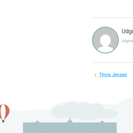
Udgi
Udgive
Indlægsnavi
Thyra Jensen