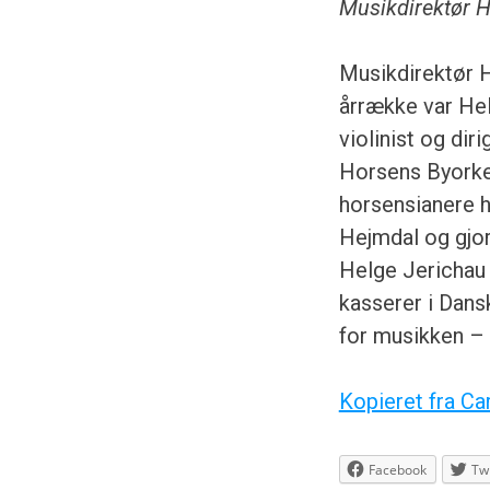
Musikdirektør H
Musikdirektør H
årrække var He
violinist og di
Horsens Byorkes
horsensianere h
Hejmdal og gjo
Helge Jerichau 
kasserer i Dans
for musikken – 
Kopieret fra Ca
Facebook
Twi