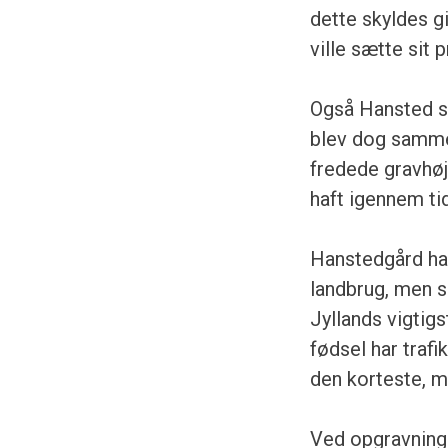
dette skyldes g
ville sætte sit 
Også Hansted sk
blev dog samme
fredede gravhøj
haft igennem ti
Hanstedgård har
landbrug, men s
Jyllands vigtigs
fødsel har trafi
den korteste, m
Ved opgravning 