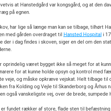
ivetvis at Hanstedgård var kongsgård, og at den da
præg på egnen.
ov, har lige så længe man kan se tilbage, tilhørt H
n med gården overdraget til
Hansted Hospital
i 17
e der i dag findes i skoven, siger en del om den sta
derne.
 oprindelig været bygget ikke så meget for at kunn
narere for at kunne holde opsyn og kontrol med fær
te veje, og måske opkræve vejskat. Helt tilbage til 
kken fra Kolding og Vejle til Skanderborg og Århus na
en også vanskeligste vej, over de brede, sumpede 
er fundet rækker af store, flade sten til befæstning