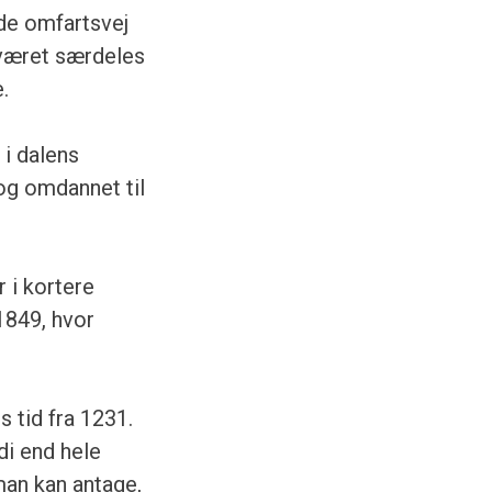
nde omfartsvej
 været særdeles
.
 i dalens
 og omdannet til
 i kortere
1849, hvor
 tid fra 1231.
di end hele
man kan antage,