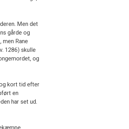
lderen. Men det
ens gårde og
d, men Rane
v. 1286) skulle
kongemordet, og
g kort tid efter
pført en
den har set ud.
 bekæmpe