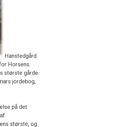
Hanstedgård
 for Horsens.
s største gårde.
emars jordebog,
else på det
af
nens største, og