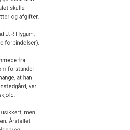
let skulle
ter og afgifter.
åd J.P. Hygum,
 forbindelser).
ammede fra
som forstander
mange, at han
nstedgård, var
kjold.
 usikkert, men
n. Årstallet
algsprog: