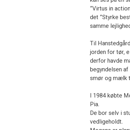
”Virtus in acti
det ”Styrke bes
samme lejlighed
Til Hanstedgård 
jorden for tør, 
derfor havde man
begyndelsen af 
smør og mælk t
I 1984 købte M
Pia.
De bor selv i st
vedligeholdt.