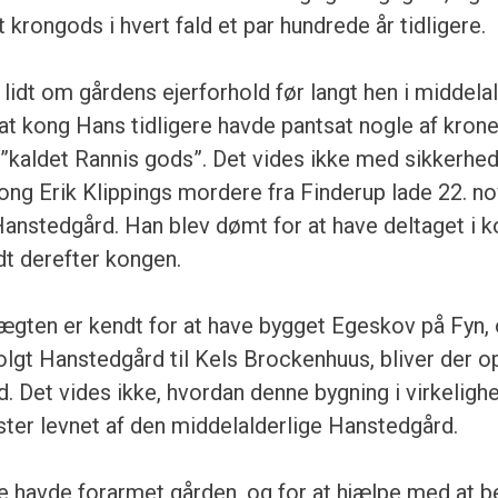
 krongods i hvert fald et par hundrede år tidligere.
idt om gårdens ejerforhold før langt hen i middela
 at kong Hans tidligere havde pantsat nogle af kron
”kaldet Rannis gods”. Det vides ikke med sikkerhe
ong Erik Klippings mordere fra Finderup lade 22. no
anstedgård. Han blev dømt for at have deltaget i 
dt derefter kongen.
gten er kendt for at have bygget Egeskov på Fyn, o
olgt Hanstedgård til Kels Brockenhuus, bliver der o
 Det vides ikke, hvordan denne bygning i virkelighe
ester levnet af den middelalderlige Hanstedgård.
e havde forarmet gården, og for at hjælpe med at