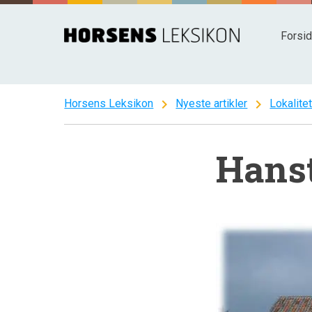
Spring
til
Forsi
indhold
chevron_right
chevron_right
Horsens Leksikon
Nyeste artikler
Lokalite
Hans