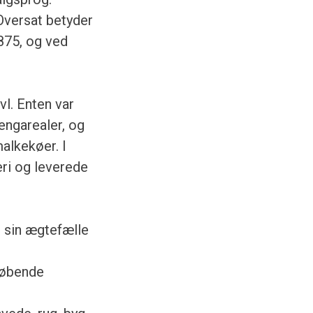
Oversat betyder
1875, og ved
vl. Enten var
 engarealer, og
malkekøer. I
ri og leverede
 sin ægtefælle
 løbende