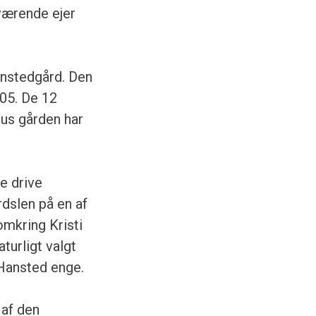
værende ejer
anstedgård. Den
05. De 12
tus gården har
e drive
dslen på en af
omkring Kristi
turligt valgt
Hansted enge.
 af den