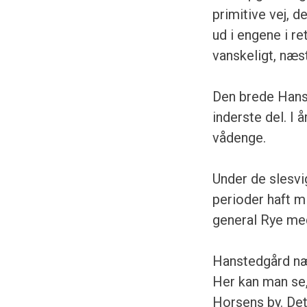
primitive vej, 
ud i engene i r
vanskeligt, næs
Den brede Hanst
inderste del. I
vådenge.
Under de slesvig
perioder haft mi
general Rye med
Hanstedgård næv
Her kan man se, 
Horsens by. Det