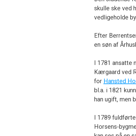
skulle ske ved 
vedligeholde byg
Efter Berrentse
en søn af Århu
I 1781 ansatte 
Kærgaard ved Ri
for
Hansted Hos
bl.a. i 1821 ku
han ugift, men b
I 1789 fuldført
Horsens-bygme
kan ses på en s