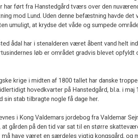
der har ført fra Hanstedgård tværs over den nuvære
etning mod Lund. Uden denne befæstning havde det
ten umuligt, at krydse det våde og sumpede område
ed ådal har i stenalderen været åbent vand helt ind
 årtusindernes løb er området gradvis blevet opfyldt
ske krige i midten af 1800 tallet har danske tropper
dlertidigt hovedkvarter på Hanstedgård, bl.a. i maj 
 sin stab tilbragte nogle få dage her.
nes i Kong Valdemars jordebog fra Valdemar Sejrs
at gården på den tid var sat til en større skattevær
 må have været en særdeles vigtig kongsgård, og 