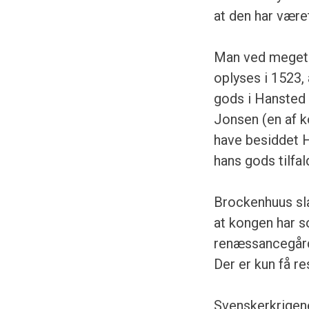
at den har været
Man ved meget l
oplyses i 1523,
gods i Hansted 
Jonsen (en af k
have besiddet H
hans gods tilfal
Brockenhuus slæ
at kongen har s
renæssancegård.
Der er kun få r
Svenskerkrigen