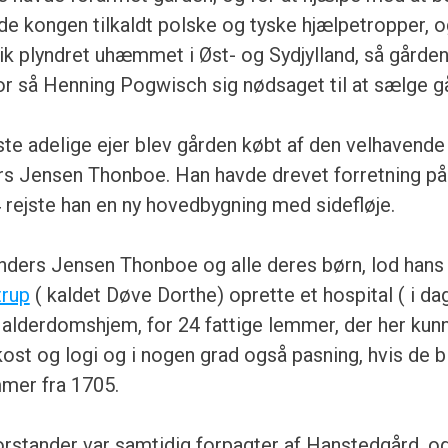
e kongen tilkaldt polske og tyske hjælpetropper, 
kik plyndret uhæmmet i Øst- og Sydjylland, så gårde
r så Henning Pogwisch sig nødsaget til at sælge g
ste adelige ejer blev gården købt af den velhavend
s Jensen Thonboe. Han havde drevet forretning p
 rejste han en ny hovedbygning med sidefløje.
Anders Jensen Thonboe og alle deres børn, lod hans
trup
( kaldet Døve Dorthe) oprette et hospital ( i d
t alderdomshjem, for 24 fattige lemmer, der her kun
kost og logi og i nogen grad også pasning, hvis de b
mer fra 1705.
rstander var samtidig forpagter af Hanstedgård, og