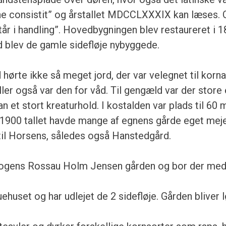
one consistit” og årstallet MDCCLXXXIX kan læses. 
tår i handling”. Hovedbygningen blev restaureret i 
 blev de gamle sidefløje nybyggede.
hørte ikke så meget jord, der var velegnet til korna
eller også var den for våd. Til gengæld var der store
 et stort kreaturhold. I kostalden var plads til 60 
1900 tallet havde mange af egnens gårde eget meje
il Horsens, således også Hanstedgård.
ogens Rossau Holm Jensen gården og bor der med
uehuset og har udlejet de 2 sidefløje. Gården bliver