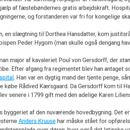
hjælp af fæstebøndernes gratis arbejdskraft. Hospita
ningerne, og forstanderen var fri for kongelige skat
n, en slægtning til Dorthea Hansdatter, kom justitsr
sbispen Peder Hygom (man skulle også dengang have
man major af kavaleriet Poul von Gersdorff, der st
be. Efter afgang fra regimentet blev han antaget 
pital
. Han var en dygtig mand der tjente penge, så
nne købe Rådved Kærsgaard. Da Gersdorff kom til Ha
lev senere i 1799 gift med den adelige Karen Liliens
es byggeriet af den nuværende hovedbygning. Det er
sterne
Anders Kruuse
har måske stået for opførelse
andstensplade over døren, hvor også det latinske v