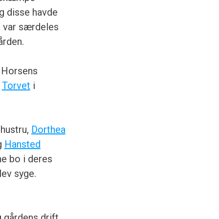
og disse havde
n var særdeles
ården.
e Horsens
å
Torvet
i
 hustru,
Dorthea
ag
Hansted
ne bo i deres
lev syge.
 gårdens drift