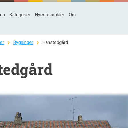
den
Kategorier
Nyeste artikler
Om
chevron_right
chevron_right
ter
Bygninger
Hanstedgård
tedgård