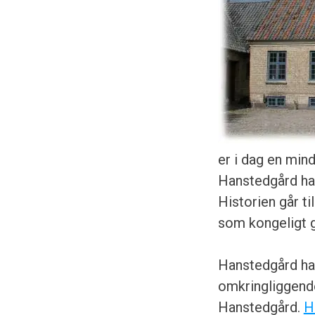
er i dag en min
Hanstedgård har
Historien går t
som kongeligt 
Hanstedgård har
omkringliggende
Hanstedgård.
H