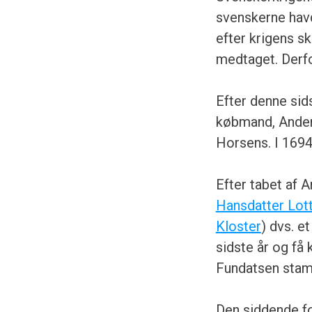
svenskerne havd
efter krigens s
medtaget. Derfo
Efter denne sid
købmand, Ander
Horsens. I 1694
Efter tabet af 
Hansdatter Lot
Kloster
) dvs. e
sidste år og få 
Fundatsen stam
Den siddende fo