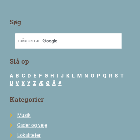
Søg
Slå op
A
B
C
D
E
F
G
H
I
J
K
L
M
N
O
P
Q
R
S
T
U
V
X
Y
Z
Æ
Ø
Å
#
Kategorier
Musik
Gader og veje
Lokaliteter