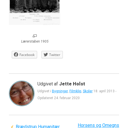
Lærerstaben 1905
Facebook
Twitter
Udgivet af
Jette Holst
Udgivet i
Bygninger
,
Filmklip
,
Skoler
18. april 2013
-
Opdateret
24. februar 2020
Horsens og Omegns
Indlægsnavigation
Brædstrup Humanitær