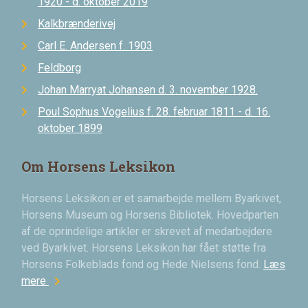
1920 - d. oktober 2019
Kalkbrænderivej
Carl E. Andersen f. 1903
Feldborg
Johan Marryat Johansen d. 3. november 1928.
Poul Sophus Vogelius f. 28. februar 1811 - d. 16.
oktober 1899
Om Horsens Leksikon
Horsens Leksikon er et samarbejde mellem Byarkivet,
Horsens Museum og Horsens Bibliotek. Hovedparten
af de oprindelige artikler er skrevet af medarbejdere
ved Byarkivet. Horsens Leksikon har fået støtte fra
Horsens Folkeblads fond og Hede Nielsens fond.
Læs
chevron_right
mere