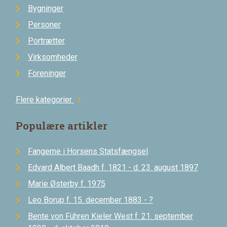
Bygninger
Personer
Portrætter
Virksomheder
Foreninger
Flere kategorier
chevron_right
Populære artikler
Fangerne i Horsens Statsfængsel
Edvard Albert Baadh f. 1821 - d. 23. august 1897
Marie Østerby f. 1975
Leo Borup f. 15. december 1883 - ?
Bente von Führen Kieler West f. 21. september