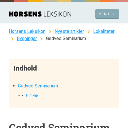
Spring
til
menu
MENU
indhold
chevron_right
chevron_right
Horsens Leksikon
Nyeste artikler
Lokaliteter
chevron_right
chevron_right
Bygninger
Gedved Seminarium
Indhold
Gedved Seminarium
Filmklip
Gedved Seminarium