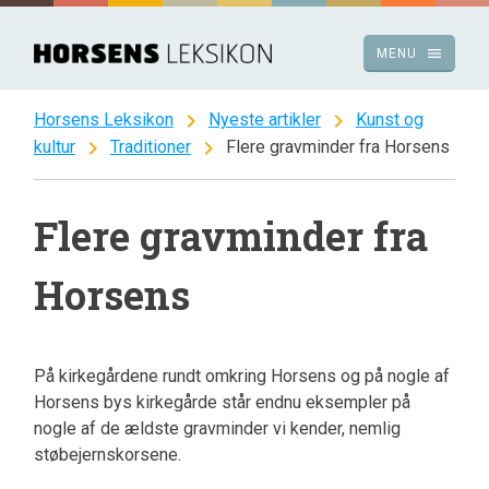
Spring
til
menu
MENU
indhold
chevron_right
chevron_right
Horsens Leksikon
Nyeste artikler
Kunst og
chevron_right
chevron_right
kultur
Traditioner
Flere gravminder fra Horsens
Flere gravminder fra
Horsens
På kirkegårdene rundt omkring Horsens og på nogle af
Horsens bys kirkegårde står endnu eksempler på
nogle af de ældste gravminder vi kender, nemlig
støbejernskorsene.