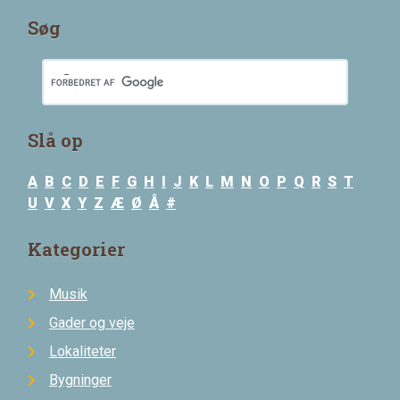
Søg
Slå op
A
B
C
D
E
F
G
H
I
J
K
L
M
N
O
P
Q
R
S
T
U
V
X
Y
Z
Æ
Ø
Å
#
Kategorier
Musik
Gader og veje
Lokaliteter
Bygninger