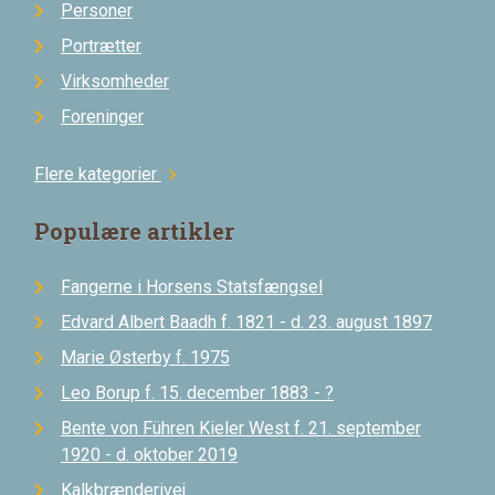
Personer
Portrætter
Virksomheder
Foreninger
Flere kategorier
chevron_right
Populære artikler
Fangerne i Horsens Statsfængsel
Edvard Albert Baadh f. 1821 - d. 23. august 1897
Marie Østerby f. 1975
Leo Borup f. 15. december 1883 - ?
Bente von Führen Kieler West f. 21. september
1920 - d. oktober 2019
Kalkbrænderivej