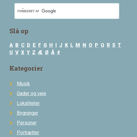
Slå op
A
B
C
D
E
F
G
H
I
J
K
L
M
N
O
P
Q
R
S
T
U
V
X
Y
Z
Æ
Ø
Å
#
Kategorier
Musik
Gader og veje
Lokaliteter
Bygninger
Personer
Portrætter