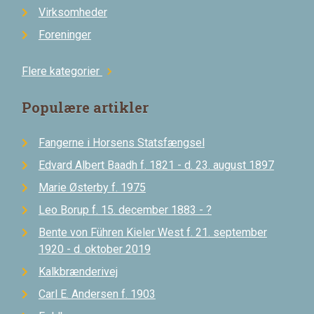
Virksomheder
Foreninger
Flere kategorier
chevron_right
Populære artikler
Fangerne i Horsens Statsfængsel
Edvard Albert Baadh f. 1821 - d. 23. august 1897
Marie Østerby f. 1975
Leo Borup f. 15. december 1883 - ?
Bente von Führen Kieler West f. 21. september
1920 - d. oktober 2019
Kalkbrænderivej
Carl E. Andersen f. 1903