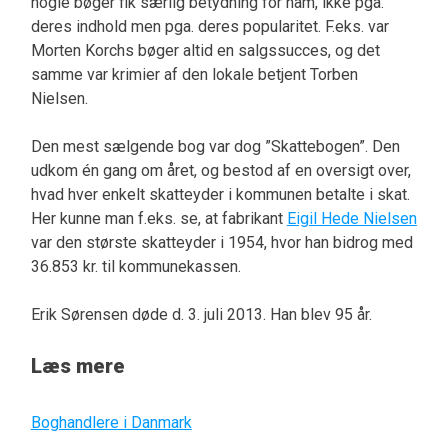
nogle bøger fik særlig betydning for ham, ikke pga.
deres indhold men pga. deres popularitet. F.eks. var
Morten Korchs bøger altid en salgssucces, og det
samme var krimier af den lokale betjent Torben
Nielsen.
Den mest sælgende bog var dog ”Skattebogen”. Den
udkom én gang om året, og bestod af en oversigt over,
hvad hver enkelt skatteyder i kommunen betalte i skat.
Her kunne man f.eks. se, at fabrikant
Eigil Hede Nielsen
var den største skatteyder i 1954, hvor han bidrog med
36.853 kr. til kommunekassen.
Erik Sørensen døde d. 3. juli 2013. Han blev 95 år.
Læs mere
Boghandlere i Danmark