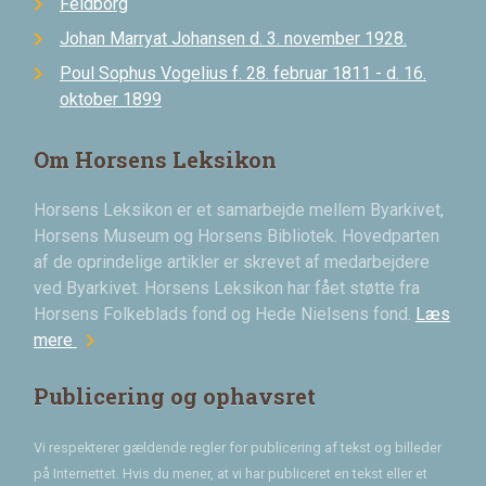
Feldborg
Johan Marryat Johansen d. 3. november 1928.
Poul Sophus Vogelius f. 28. februar 1811 - d. 16.
oktober 1899
Om Horsens Leksikon
Horsens Leksikon er et samarbejde mellem Byarkivet,
Horsens Museum og Horsens Bibliotek. Hovedparten
af de oprindelige artikler er skrevet af medarbejdere
ved Byarkivet. Horsens Leksikon har fået støtte fra
Horsens Folkeblads fond og Hede Nielsens fond.
Læs
chevron_right
mere
Publicering og ophavsret
Vi respekterer gældende regler for publicering af tekst og billeder
på Internettet. Hvis du mener, at vi har publiceret en tekst eller et