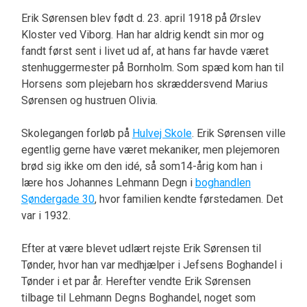
Erik Sørensen blev født d. 23. april 1918 på Ørslev
Kloster ved Viborg. Han har aldrig kendt sin mor og
fandt først sent i livet ud af, at hans far havde været
stenhuggermester på Bornholm. Som spæd kom han til
Horsens som plejebarn hos skræddersvend Marius
Sørensen og hustruen Olivia.
Skolegangen forløb på
Hulvej Skole
. Erik Sørensen ville
egentlig gerne have været mekaniker, men plejemoren
brød sig ikke om den idé, så som14-årig kom han i
lære hos Johannes Lehmann Degn i
boghandlen
Søndergade 30
, hvor familien kendte førstedamen. Det
var i 1932.
Efter at være blevet udlært rejste Erik Sørensen til
Tønder, hvor han var medhjælper i Jefsens Boghandel i
Tønder i et par år. Herefter vendte Erik Sørensen
tilbage til Lehmann Degns Boghandel, noget som