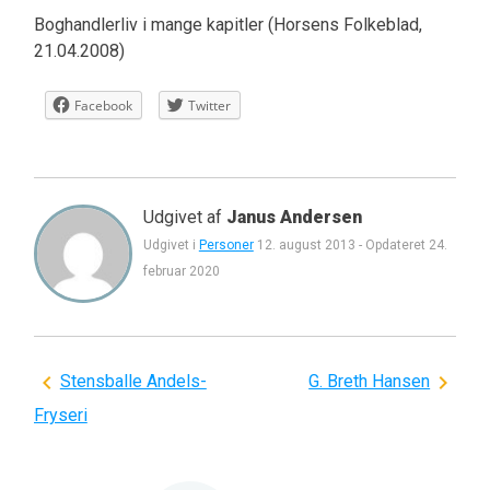
Boghandlerliv i mange kapitler (Horsens Folkeblad,
21.04.2008)
Facebook
Twitter
Udgivet af
Janus Andersen
Udgivet i
Personer
12. august 2013
-
Opdateret
24.
februar 2020
Indlægsnavigation
Stensballe Andels-
G. Breth Hansen
Fryseri