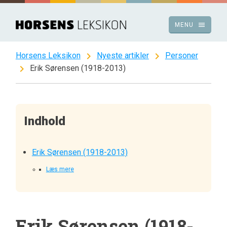
Spring
til
menu
MENU
indhold
chevron_right
chevron_right
Horsens Leksikon
Nyeste artikler
Personer
chevron_right
Erik Sørensen (1918-2013)
Indhold
Erik Sørensen (1918-2013)
Læs mere
Erik Sørensen (1918-