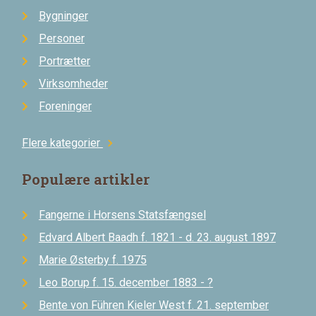
Bygninger
Personer
Portrætter
Virksomheder
Foreninger
Flere kategorier
chevron_right
Populære artikler
Fangerne i Horsens Statsfængsel
Edvard Albert Baadh f. 1821 - d. 23. august 1897
Marie Østerby f. 1975
Leo Borup f. 15. december 1883 - ?
Bente von Führen Kieler West f. 21. september