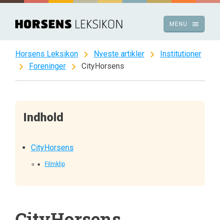
Spring
til
menu
MENU
indhold
chevron_right
chevron_right
Horsens Leksikon
Nyeste artikler
Institutioner
chevron_right
chevron_right
Foreninger
CityHorsens
Indhold
CityHorsens
Filmklip
CityHorsens