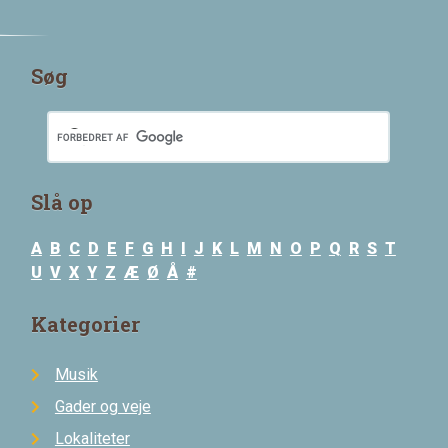
Søg
Slå op
A
B
C
D
E
F
G
H
I
J
K
L
M
N
O
P
Q
R
S
T
U
V
X
Y
Z
Æ
Ø
Å
#
Kategorier
Musik
Gader og veje
Lokaliteter