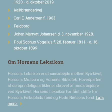
1920 - d. oktober 2019
Kalkbrænderivej
Carl E. Andersen f. 1903
Feldborg
Johan Marryat Johansen d. 3. november 1928.
Poul Sophus Vogelius f. 28. februar 1811 - d. 16.
oktober 1899
Om Horsens Leksikon
Horsens Leksikon er et samarbejde mellem Byarkivet,
Horsens Museum og Horsens Bibliotek. Hovedparten
af de oprindelige artikler er skrevet af medarbejdere
ved Byarkivet. Horsens Leksikon har fået støtte fra
Horsens Folkeblads fond og Hede Nielsens fond.
Læs
chevron_right
mere