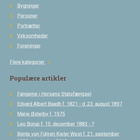
Bygninger
Personer
Portrætter
Virksomheder
Foreninger
Flere kategorier
chevron_right
Populære artikler
Fangerne i Horsens Statsfængsel
Edvard Albert Baadh f. 1821 - d. 23. august 1897
Marie Østerby f. 1975
Leo Borup f. 15. december 1883 - ?
Bente von Führen Kieler West f. 21. september