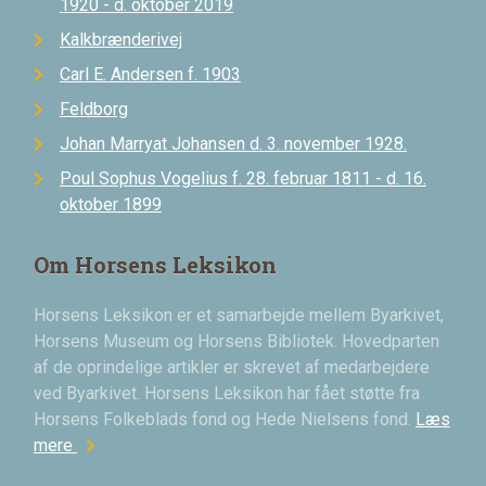
1920 - d. oktober 2019
Kalkbrænderivej
Carl E. Andersen f. 1903
Feldborg
Johan Marryat Johansen d. 3. november 1928.
Poul Sophus Vogelius f. 28. februar 1811 - d. 16.
oktober 1899
Om Horsens Leksikon
Horsens Leksikon er et samarbejde mellem Byarkivet,
Horsens Museum og Horsens Bibliotek. Hovedparten
af de oprindelige artikler er skrevet af medarbejdere
ved Byarkivet. Horsens Leksikon har fået støtte fra
Horsens Folkeblads fond og Hede Nielsens fond.
Læs
chevron_right
mere