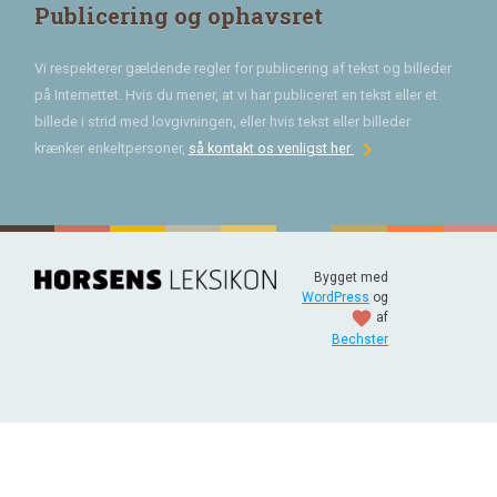
Publicering og ophavsret
Vi respekterer gældende regler for publicering af tekst og billeder
på Internettet. Hvis du mener, at vi har publiceret en tekst eller et
billede i strid med lovgivningen, eller hvis tekst eller billeder
chevron_right
krænker enkeltpersoner,
så kontakt os venligst her
Bygget med
WordPress
og
favorite
af
Bechster