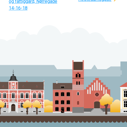
og fattiggård, Nørregade
14-16-18