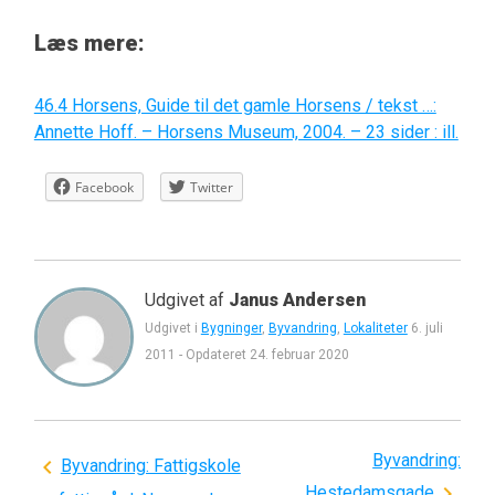
Læs mere:
46.4 Horsens, Guide til det gamle Horsens / tekst …:
Annette Hoff. – Horsens Museum, 2004. – 23 sider : ill.
Facebook
Twitter
Udgivet af
Janus Andersen
Udgivet i
Bygninger
,
Byvandring
,
Lokaliteter
6. juli
2011
-
Opdateret
24. februar 2020
Byvandring:
Indlægsnavigation
Byvandring: Fattigskole
Hestedamsgade