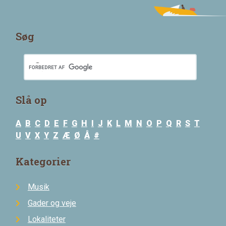
Søg
Slå op
A
B
C
D
E
F
G
H
I
J
K
L
M
N
O
P
Q
R
S
T
U
V
X
Y
Z
Æ
Ø
Å
#
Kategorier
Musik
Gader og veje
Lokaliteter