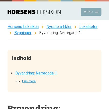
Spring
til
menu
MENU
indhold
chevron_right
chevron_right
Horsens Leksikon
Nyeste artikler
Lokaliteter
chevron_right
chevron_right
Bygninger
Byvandring: Nørregade 1
Indhold
Byvandring: Nørregade 1
Læs mere:
Byvandring: