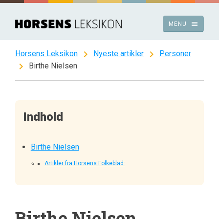
Spring
til
menu
MENU
indhold
chevron_right
chevron_right
Horsens Leksikon
Nyeste artikler
Personer
chevron_right
Birthe Nielsen
Indhold
Birthe Nielsen
Artikler fra Horsens Folkeblad:
Birthe Nielsen