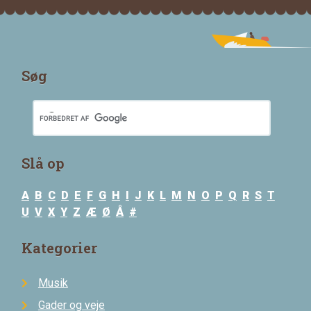
Søg
Slå op
A
B
C
D
E
F
G
H
I
J
K
L
M
N
O
P
Q
R
S
T
U
V
X
Y
Z
Æ
Ø
Å
#
Kategorier
Musik
Gader og veje