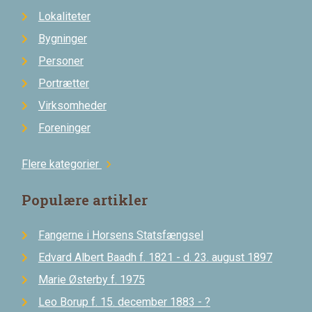
Lokaliteter
Bygninger
Personer
Portrætter
Virksomheder
Foreninger
Flere kategorier
chevron_right
Populære artikler
Fangerne i Horsens Statsfængsel
Edvard Albert Baadh f. 1821 - d. 23. august 1897
Marie Østerby f. 1975
Leo Borup f. 15. december 1883 - ?