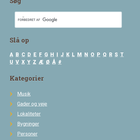
Søg
Slå op
A
B
C
D
E
F
G
H
I
J
K
L
M
N
O
P
Q
R
S
T
U
V
X
Y
Z
Æ
Ø
Å
#
Kategorier
Musik
Gader og veje
Lokaliteter
Bygninger
Personer