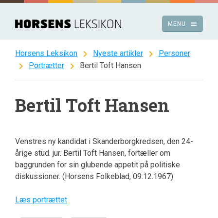
Spring
til
menu
MENU
indhold
chevron_right
chevron_right
Horsens Leksikon
Nyeste artikler
Personer
chevron_right
chevron_right
Portrætter
Bertil Toft Hansen
Bertil Toft Hansen
Venstres ny kandidat i Skanderborgkredsen, den 24-
årige stud. jur. Bertil Toft Hansen, fortæller om
baggrunden for sin glubende appetit på politiske
diskussioner. (Horsens Folkeblad, 09.12.1967)
Læs portrættet