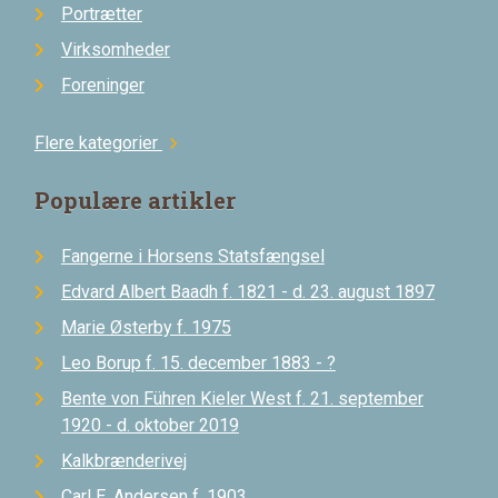
Portrætter
Virksomheder
Foreninger
Flere kategorier
chevron_right
Populære artikler
Fangerne i Horsens Statsfængsel
Edvard Albert Baadh f. 1821 - d. 23. august 1897
Marie Østerby f. 1975
Leo Borup f. 15. december 1883 - ?
Bente von Führen Kieler West f. 21. september
1920 - d. oktober 2019
Kalkbrænderivej
Carl E. Andersen f. 1903