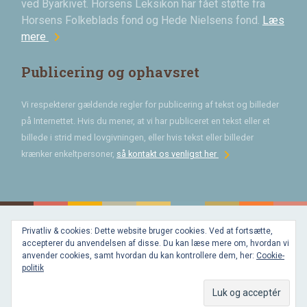
ved Byarkivet. Horsens Leksikon har fået støtte fra
Horsens Folkeblads fond og Hede Nielsens fond.
Læs
chevron_right
mere
Publicering og ophavsret
Vi respekterer gældende regler for publicering af tekst og billeder
på Internettet. Hvis du mener, at vi har publiceret en tekst eller et
billede i strid med lovgivningen, eller hvis tekst eller billeder
chevron_right
krænker enkeltpersoner,
så kontakt os venligst her
Privatliv & cookies: Dette website bruger cookies. Ved at fortsætte,
Bygget med
accepterer du anvendelsen af disse. Du kan læse mere om, hvordan vi
WordPress
og
anvender cookies, samt hvordan du kan kontrollere dem, her:
Cookie-
favorite
af
politik
Bechster