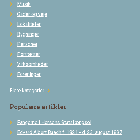
Musik
Gader og veje
Lokaliteter
Bygninger
Personer
Portrætter
Virksomheder
Foreninger
Flere kategorier
chevron_right
Populære artikler
Fangerne i Horsens Statsfængsel
Edvard Albert Baadh f. 1821 - d. 23. august 1897