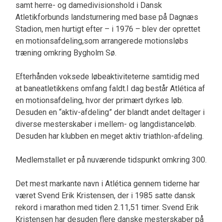
samt herre- og damedivisionshold i Dansk
Atletikforbunds landsturnering med base på Dagnæs
Stadion, men hurtigt efter – i 1976 – blev der oprettet
en motionsafdeling,som arrangerede motionsløbs
træning omkring Bygholm Sø.
Efterhånden voksede løbeaktiviteterne samtidig med
at baneatletikkens omfang faldt.I dag består Atlética af
en motionsafdeling, hvor der primært dyrkes løb.
Desuden en “aktiv-afdeling” der blandt andet deltager i
diverse mesterskaber i mellem- og langdistanceløb.
Desuden har klubben en meget aktiv triathlon-afdeling.
Medlemstallet er på nuværende tidspunkt omkring 300.
Det mest markante navn i Atlética gennem tiderne har
været Svend Erik Kristensen, der i 1985 satte dansk
rekord i marathon med tiden 2.11,51 timer. Svend Erik
Kristensen har desuden flere danske mesterskaber på