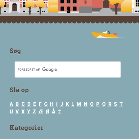
Søg
Slå op
A
B
C
D
E
F
G
H
I
J
K
L
M
N
O
P
Q
R
S
T
U
V
X
Y
Z
Æ
Ø
Å
#
Kategorier