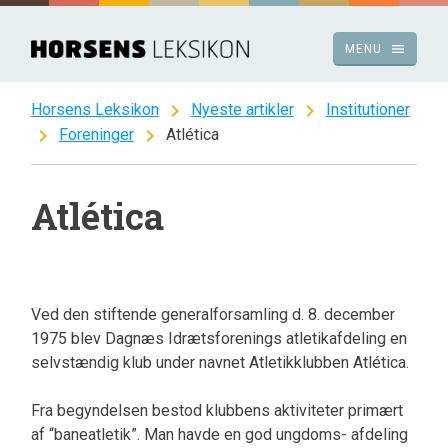
Spring
til
menu
MENU
indhold
chevron_right
chevron_right
Horsens Leksikon
Nyeste artikler
Institutioner
chevron_right
chevron_right
Foreninger
Atlética
Atlética
Ved den stiftende generalforsamling d. 8. december
1975 blev Dagnæs Idrætsforenings atletikafdeling en
selvstændig klub under navnet Atletikklubben Atlética.
Fra begyndelsen bestod klubbens aktiviteter primært
af “baneatletik”. Man havde en god ungdoms- afdeling