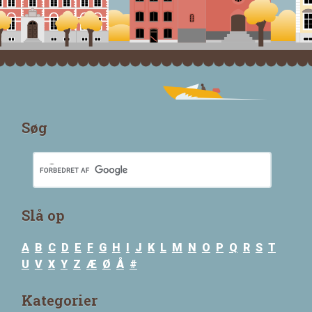
Søg
Slå op
A
B
C
D
E
F
G
H
I
J
K
L
M
N
O
P
Q
R
S
T
U
V
X
Y
Z
Æ
Ø
Å
#
Kategorier