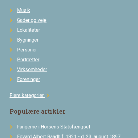
Musik
Gader og veje
Lokaliteter
Bygninger
Personer
Portrætter
Virksomheder
Foreninger
Flere kategorier
chevron_right
Populære artikler
Fangerne i Horsens Statsfængsel
Edvard Albert Baadh f. 1821 - d. 23. august 1897