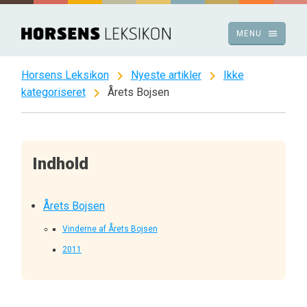
Spring
til
menu
MENU
indhold
chevron_right
chevron_right
Horsens Leksikon
Nyeste artikler
Ikke
chevron_right
kategoriseret
Årets Bojsen
Indhold
Årets Bojsen
Vinderne af Årets Bojsen
2011