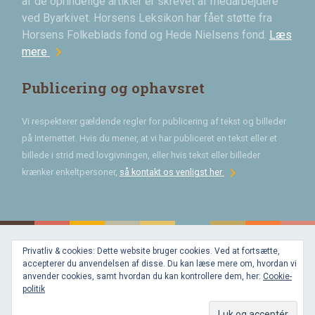
af de oprindelige artikler er skrevet af medarbejdere
ved Byarkivet. Horsens Leksikon har fået støtte fra
Horsens Folkeblads fond og Hede Nielsens fond.
Læs
chevron_right
mere
Publicering og ophavsret
Vi respekterer gældende regler for publicering af tekst og billeder
på Internettet. Hvis du mener, at vi har publiceret en tekst eller et
billede i strid med lovgivningen, eller hvis tekst eller billeder
chevron_right
krænker enkeltpersoner,
så kontakt os venligst her
Privatliv & cookies: Dette website bruger cookies. Ved at fortsætte,
Bygget med
accepterer du anvendelsen af disse. Du kan læse mere om, hvordan vi
WordPress
og
anvender cookies, samt hvordan du kan kontrollere dem, her:
Cookie-
favorite
af
politik
Bechster