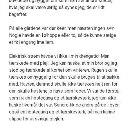
udvidede og bygget om som man ser andre steder,
hvis jeg skal være ærlig så synes jeg, de er lidt
bagefter.
På alle gårdene var der køer, men næsten ingen svin.
Nogle havde en følhoppe eller to, så de kunne sælge
et føl engang imellem.
Elektrisk strøm havde vi ikke i min drengetid. Man
tærskede med plejl. Jeg kan huske, at min bror og jeg
stod og tærskede al kornet om vinteren. Rugen skulle
tærskes omhyggelig for den skulle bruges til at tække
med. Havren, derimod skulle ikke tærskes helt ren for
den skulle hestene jo have som foder. Vi var de første,
som fik en hestegang og et tærskeværk, jeg kan ikke
huske hvornår det var. Senere fik de andre gårde i byen
også en hestegang og et tærskeværk, så man kunne
slippe for at svinge plejlen.