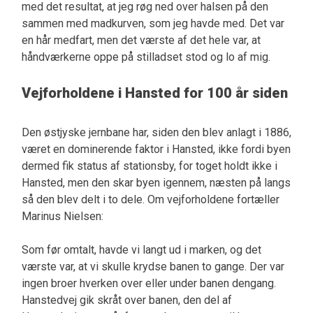
med det resultat, at jeg røg ned over halsen på den
sammen med madkurven, som jeg havde med. Det var
en hår medfart, men det værste af det hele var, at
håndværkerne oppe på stilladset stod og lo af mig.
Vejforholdene i Hansted for 100 år siden
Den østjyske jernbane har, siden den blev anlagt i 1886,
været en dominerende faktor i Hansted, ikke fordi byen
dermed fik status af stationsby, for toget holdt ikke i
Hansted, men den skar byen igennem, næsten på langs
så den blev delt i to dele. Om vejforholdene fortæller
Marinus Nielsen:
Som før omtalt, havde vi langt ud i marken, og det
værste var, at vi skulle krydse banen to gange. Der var
ingen broer hverken over eller under banen dengang.
Hanstedvej gik skråt over banen, den del af