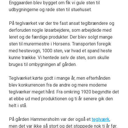
Enggaarden blev bygget om fik vi gule sten til
udbygningerne og røde sten til stuehuset.
På teglværket var der tre fast ansat teglbrændere og
derforuden nogle løsarbejdere, som arbejdede med
leret og de færdige produkter. Der blev solgt mange
sten til murermestre i Horsens. Transporten foregik
med hestevogn, 1000 sten, var hvad et spand heste
kunne trække. Vi hentede selv de sten, som skulle
bruges til ombygningen af gården.
Teglværket kørte godt i mange år, men efterhånden
blev konkurrencen fra de andre og mere moderne
teglværker meget hård. Fra omkring 1920 begyndte det
at ebbe ud med produktionen og ti år senere gik den
helt i stå.
På gården Hammersholm var der også et
teglværk
,
men det var ikke så stort og det stoppede nok ti år før.