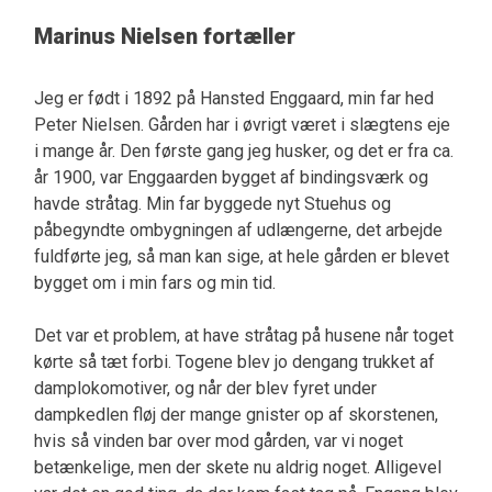
Marinus Nielsen fortæller
Jeg er født i 1892 på Hansted Enggaard, min far hed
Peter Nielsen. Gården har i øvrigt været i slægtens eje
i mange år. Den første gang jeg husker, og det er fra ca.
år 1900, var Enggaarden bygget af bindingsværk og
havde stråtag. Min far byggede nyt Stuehus og
påbegyndte ombygningen af udlængerne, det arbejde
fuldførte jeg, så man kan sige, at hele gården er blevet
bygget om i min fars og min tid.
Det var et problem, at have stråtag på husene når toget
kørte så tæt forbi. Togene blev jo dengang trukket af
damplokomotiver, og når der blev fyret under
dampkedlen fløj der mange gnister op af skorstenen,
hvis så vinden bar over mod gården, var vi noget
betænkelige, men der skete nu aldrig noget. Alligevel