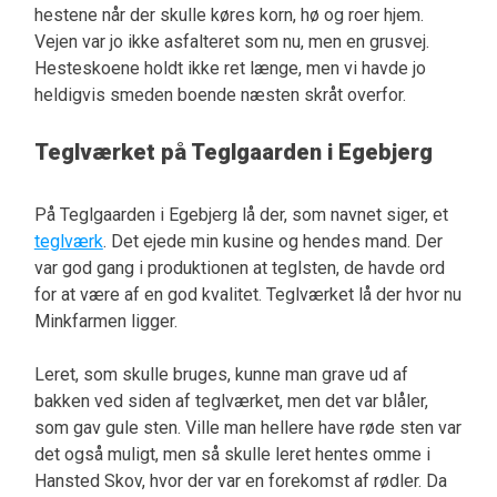
hestene når der skulle køres korn, hø og roer hjem.
Vejen var jo ikke asfalteret som nu, men en grusvej.
Hesteskoene holdt ikke ret længe, men vi havde jo
heldigvis smeden boende næsten skråt overfor.
Teglværket på Teglgaarden i Egebjerg
På Teglgaarden i Egebjerg lå der, som navnet siger, et
teglværk
. Det ejede min kusine og hendes mand. Der
var god gang i produktionen at teglsten, de havde ord
for at være af en god kvalitet. Teglværket lå der hvor nu
Minkfarmen ligger.
Leret, som skulle bruges, kunne man grave ud af
bakken ved siden af teglværket, men det var blåler,
som gav gule sten. Ville man hellere have røde sten var
det også muligt, men så skulle leret hentes omme i
Hansted Skov, hvor der var en forekomst af rødler. Da