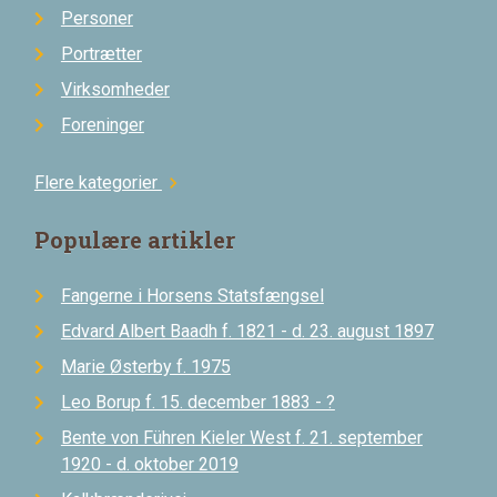
Personer
Portrætter
Virksomheder
Foreninger
Flere kategorier
chevron_right
Populære artikler
Fangerne i Horsens Statsfængsel
Edvard Albert Baadh f. 1821 - d. 23. august 1897
Marie Østerby f. 1975
Leo Borup f. 15. december 1883 - ?
Bente von Führen Kieler West f. 21. september
1920 - d. oktober 2019