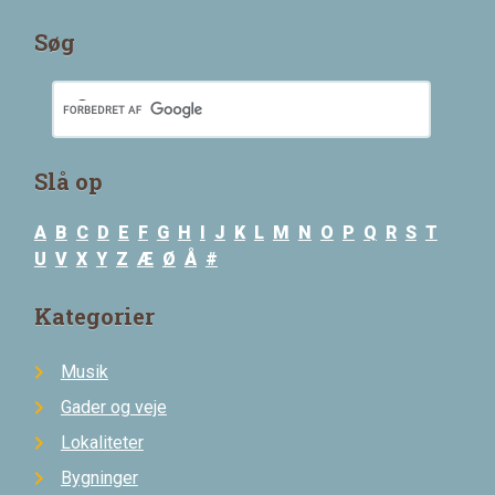
Søg
Slå op
A
B
C
D
E
F
G
H
I
J
K
L
M
N
O
P
Q
R
S
T
U
V
X
Y
Z
Æ
Ø
Å
#
Kategorier
Musik
Gader og veje
Lokaliteter
Bygninger