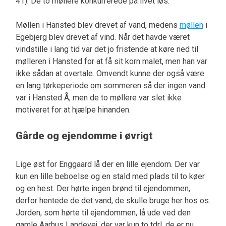
41). De to møllere konkurrerede på livet løs.
Møllen i Hansted blev drevet af vand, medens
møllen
i
Egebjerg blev drevet af vind. Når det havde været
vindstille i lang tid var det jo fristende at køre ned til
mølleren i Hansted for at få sit korn malet, men han var
ikke sådan at overtale. Omvendt kunne der også være
en lang tørkeperiode om sommeren så der ingen vand
var i Hansted Å, men de to møllere var slet ikke
motiveret for at hjælpe hinanden.
Gårde og ejendomme i øvrigt
Lige øst for Enggaard lå der en lille ejendom. Der var
kun en lille beboelse og en stald med plads til to køer
og en hest. Der hørte ingen brønd til ejendommen,
derfor hentede de det vand, de skulle bruge her hos os.
Jorden, som hørte til ejendommen, lå ude ved den
gamle Aarhus Landevej, der var kun to tdrl. de er nu