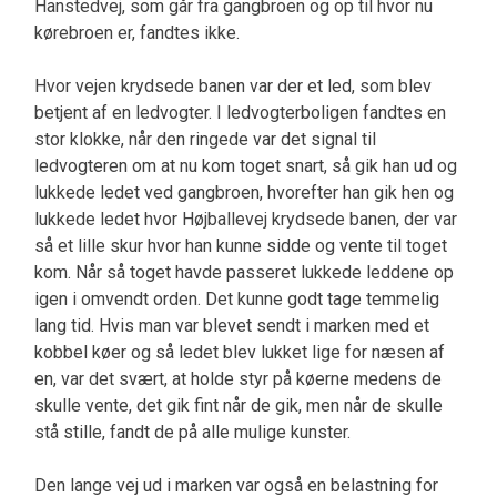
Hanstedvej, som går fra gangbroen og op til hvor nu
kørebroen er, fandtes ikke.
Hvor vejen krydsede banen var der et led, som blev
betjent af en ledvogter. I ledvogterboligen fandtes en
stor klokke, når den ringede var det signal til
ledvogteren om at nu kom toget snart, så gik han ud og
lukkede ledet ved gangbroen, hvorefter han gik hen og
lukkede ledet hvor Højballevej krydsede banen, der var
så et lille skur hvor han kunne sidde og vente til toget
kom. Når så toget havde passeret lukkede leddene op
igen i omvendt orden. Det kunne godt tage temmelig
lang tid. Hvis man var blevet sendt i marken med et
kobbel køer og så ledet blev lukket lige for næsen af
en, var det svært, at holde styr på køerne medens de
skulle vente, det gik fint når de gik, men når de skulle
stå stille, fandt de på alle mulige kunster.
Den lange vej ud i marken var også en belastning for