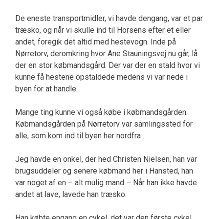
De eneste transportmidler, vi havde dengang, var et par
træsko, og når vi skulle ind til Horsens efter et eller
andet, foregik det altid med hestevogn. Inde på
Nørretorv, deromkring hvor Ane Stauningsvej nu går, lå
der en stor købmandsgård. Der var der en stald hvor vi
kunne få hestene opstaldede medens vi var nede i
byen for at handle.
Mange ting kunne vi også købe i købmandsgården.
Købmandsgården på Nørretorv var samlingssted for
alle, som kom ind til byen her nordfra .
Jeg havde en onkel, der hed Christen Nielsen, han var
brugsuddeler og senere købmand her i Hansted, han
var noget af en – alt mulig mand – Når han ikke havde
andet at lave, lavede han træsko.
Han købte engang en cykel, det var den første cykel,