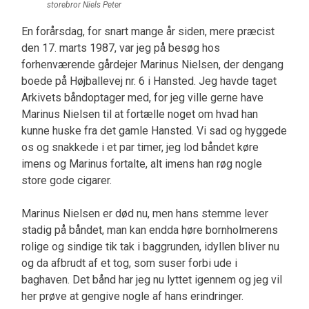
storebror Niels Peter
En forårsdag, for snart mange år siden, mere præcist
den 17. marts 1987, var jeg på besøg hos
forhenværende gårdejer Marinus Nielsen, der dengang
boede på Højballevej nr. 6 i Hansted. Jeg havde taget
Arkivets båndoptager med, for jeg ville gerne have
Marinus Nielsen til at fortælle noget om hvad han
kunne huske fra det gamle Hansted. Vi sad og hyggede
os og snakkede i et par timer, jeg lod båndet køre
imens og Marinus fortalte, alt imens han røg nogle
store gode cigarer.
Marinus Nielsen er død nu, men hans stemme lever
stadig på båndet, man kan endda høre bornholmerens
rolige og sindige tik tak i baggrunden, idyllen bliver nu
og da afbrudt af et tog, som suser forbi ude i
baghaven. Det bånd har jeg nu lyttet igennem og jeg vil
her prøve at gengive nogle af hans erindringer.