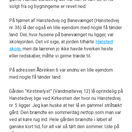
solgt fra og bygningerne er revet ned.
På hjørnet af Hanstedvej og Banevænget (Hanstedvej
nr. 36) lå der også en lille ejendom med nogle få tønder
land. Der, hvor husene på banevænget nu ligger, var
skolejorden. Det vil sige, at jorden tilhørte
Hansted
skole
, men da læreren jo ikke havde hverken heste
eller redskaber, måtte vi gerne træde til.
På adressen Åbrinken 6 var endnu en lille ejendom
med nogle få tønder land.
Gården ”Kirstinelyst” (Vandmøllevej 12) lå oprindelig på
Hanstedvej lige ved Kirkestien der hvor nu Hanstedvej
nr. 5 ligger. Jeg kan huske at her lå en gammel stråtækt
gård. Den brændte en sommerdag nettop som man var
ved at køre rug ind. Hele gården brændte i løbet af
ganske kort tid, for alt var så tørt den sommer. Ude på