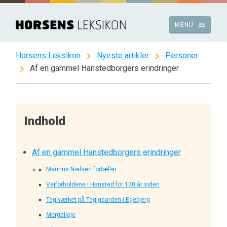
Spring
til
menu
MENU
indhold
chevron_right
chevron_right
Horsens Leksikon
Nyeste artikler
Personer
chevron_right
Af en gammel Hanstedborgers erindringer
Indhold
Af en gammel Hanstedborgers erindringer
Marinus Nielsen fortæller
Vejforholdene i Hansted for 100 år siden
Teglværket på Teglgaarden i Egebjerg
Mergelleje