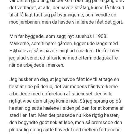
var det en god ting, da der kom fast tag på. Engang blev
det vedtaget, at alle, der havde stråtag, kunne få tilskud
til at få lagt fast tag på bygningerne, som vendte ud
mod jernbanen, men da havde vi allerede fået det gjort.
Min far byggede, som sagt, nyt stuehus i 1908.
Markerne, som tilhører gården, ligger ude langs med
Højballevej så vi havde langt ud i marken. Derfor blev
jeg altid sendt ud til karlene med eftermiddagskaffe
når de arbejdede i marken.
Jeg husker en dag, at jeg havde fået lov til at tage en
hest at ride på derud, det var medens håndværkerne
arbejdede med opførelsen af stuehuset. Jeg ville
rigtigt vise dem at jeg kunne ride. Så jeg sprang op på
hesten og satte hælene i siden på den for at komme af
sted i en fart. Men det passede nu ikke rigtig hesten,
den begyndte godt nok at løbe, men så bremsede den
pludselig op og satte hovedet ned mellem forbenene