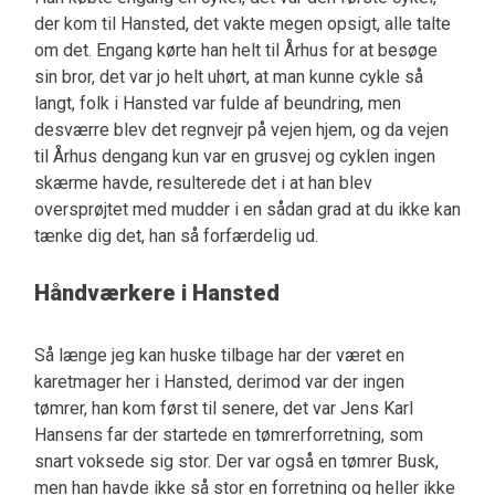
der kom til Hansted, det vakte megen opsigt, alle talte
om det. Engang kørte han helt til Århus for at besøge
sin bror, det var jo helt uhørt, at man kunne cykle så
langt, folk i Hansted var fulde af beundring, men
desværre blev det regnvejr på vejen hjem, og da vejen
til Århus dengang kun var en grusvej og cyklen ingen
skærme havde, resulterede det i at han blev
oversprøjtet med mudder i en sådan grad at du ikke kan
tænke dig det, han så forfærdelig ud.
Håndværkere i Hansted
Så længe jeg kan huske tilbage har der været en
karetmager her i Hansted, derimod var der ingen
tømrer, han kom først til senere, det var Jens Karl
Hansens far der startede en tømrerforretning, som
snart voksede sig stor. Der var også en tømrer Busk,
men han havde ikke så stor en forretning og heller ikke