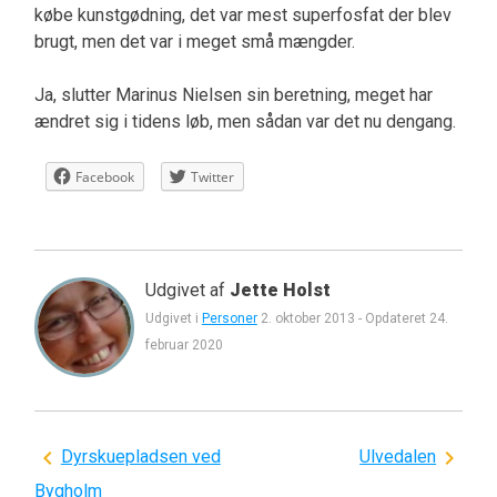
købe kunstgødning, det var mest superfosfat der blev
brugt, men det var i meget små mængder.
Ja, slutter Marinus Nielsen sin beretning, meget har
ændret sig i tidens løb, men sådan var det nu dengang.
Facebook
Twitter
Udgivet af
Jette Holst
Udgivet i
Personer
2. oktober 2013
-
Opdateret
24.
februar 2020
Indlægsnavigation
Dyrskuepladsen ved
Ulvedalen
Bygholm