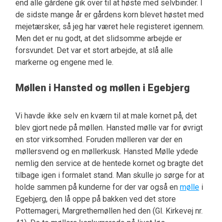
end alle gårdene gik over til at høste med selvbinder. I
de sidste mange år er gårdens korn blevet høstet med
mejetærsker, så jeg har været hele registeret igennem.
Men det er nu godt, at det slidsomme arbejde er
forsvundet. Det var et stort arbejde, at slå alle
markerne og engene med le.
Møllen i Hansted og møllen i Egebjerg
Vi havde ikke selv en kværn til at male kornet på, det
blev gjort nede på møllen. Hansted mølle var for øvrigt
en stor virksomhed. Foruden mølleren var der en
møllersvend og en møllerkusk. Hansted Mølle ydede
nemlig den service at de hentede kornet og bragte det
tilbage igen i formalet stand. Man skulle jo sørge for at
holde sammen på kunderne for der var også en
mølle
i
Egebjerg, den lå oppe på bakken ved det store
Pottemageri, Margrethemøllen hed den (Gl. Kirkevej nr.