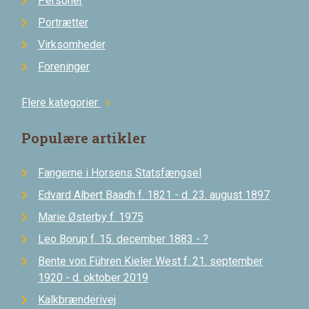
Personer
Portrætter
Virksomheder
Foreninger
Flere kategorier
chevron_right
Populære artikler
Fangerne i Horsens Statsfængsel
Edvard Albert Baadh f. 1821 - d. 23. august 1897
Marie Østerby f. 1975
Leo Borup f. 15. december 1883 - ?
Bente von Führen Kieler West f. 21. september
1920 - d. oktober 2019
Kalkbrænderivej