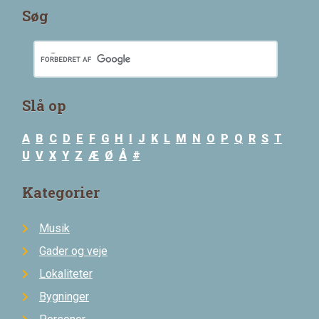
Søg
Slå op
A
B
C
D
E
F
G
H
I
J
K
L
M
N
O
P
Q
R
S
T
U
V
X
Y
Z
Æ
Ø
Å
#
Kategorier
Musik
Gader og veje
Lokaliteter
Bygninger