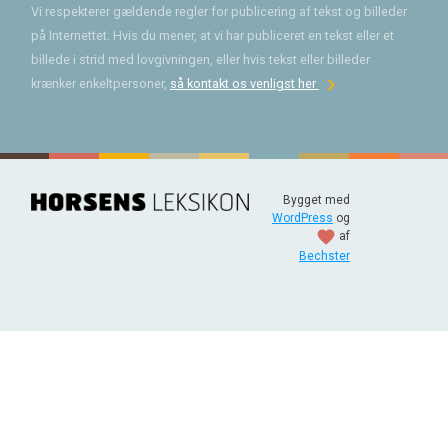
Vi respekterer gældende regler for publicering af tekst og billeder
på Internettet. Hvis du mener, at vi har publiceret en tekst eller et
billede i strid med lovgivningen, eller hvis tekst eller billeder
chevron_right
krænker enkeltpersoner,
så kontakt os venligst her
Bygget med
WordPress
og
favorite
af
Bechster