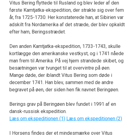
Vitus Bering flyttede til Rusland og blev leder af den
første Kamtjatka-ekspedition, der strakte sig over fem
år, fra 1725-1730. Her konstaterede han, at Sibirien var
adskilt fra Nordamerika af det stræde, der blev opkaldt
efter ham, Beringsstrædet.
Den anden Kamtjatka-ekspedition, 1733-1743, skulle
kortlægge den amerikanske vestkyst, og i 1741 nåede
man frem til Amerika. På vej hjem strandede skibet, og
besætningen var tvunget til at overvintre på øen.
Mange døde, der iblandt Vitus Bering som døde i
december 1741. Han blev, sammen med de andre
begravet på øen, der siden hen fik navnet Beringøen.
Berings grav på Beringøen blev fundet i 1991 af en
dansk-russisk ekspedition.
Læs om ekspeditionen (1)
Læs om ekspeditionen (2)
I Horsens findes der et mindesmærke over Vitus