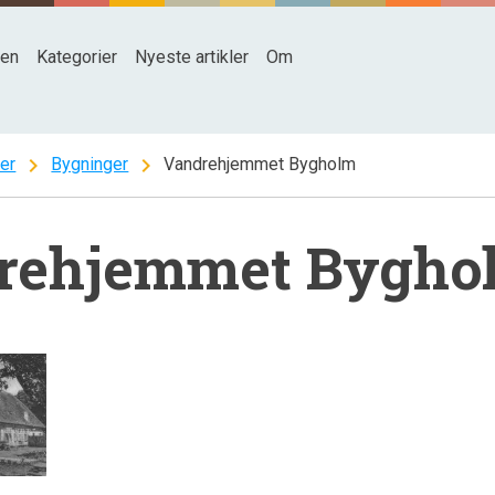
den
Kategorier
Nyeste artikler
Om
chevron_right
chevron_right
ter
Bygninger
Vandrehjemmet Bygholm
rehjemmet Bygho