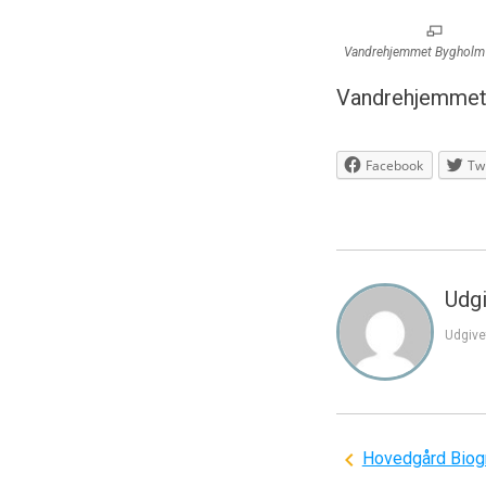
Vandrehjemmet Bygholm
Vandrehjemmet 
Facebook
Twi
Udgi
Udgive
Indlægsnavi
Hovedgård Biog