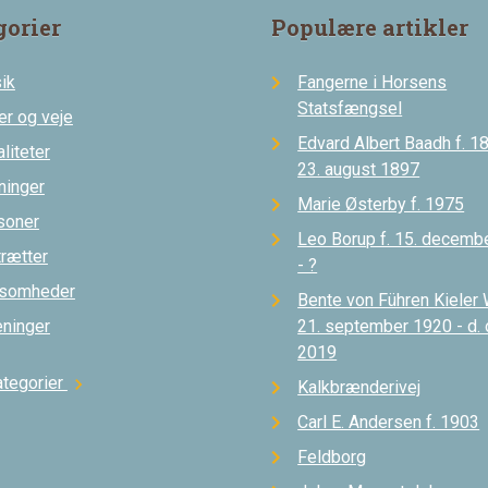
gorier
Populære artikler
ik
Fangerne i Horsens
Statsfængsel
er og veje
Edvard Albert Baadh f. 18
liteter
23. august 1897
ninger
Marie Østerby f. 1975
soner
Leo Borup f. 15. decemb
trætter
- ?
ksomheder
Bente von Führen Kieler 
eninger
21. september 1920 - d.
2019
ategorier
chevron_right
Kalkbrænderivej
Carl E. Andersen f. 1903
Feldborg