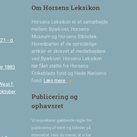
Om Horsens Leksikon
Horsens Leksikon er et samarbejde
mellem Byarkivet, Horsens
Museum og Horsens Bibliotek.
21 - d.
Hovedparten af de oprindelige
artikler er skrevet af medarbejdere
ved Byarkivet. Horsens Leksikon
har fået støtte fra Horsens
er 1883
Folkeblads fond og Hede Nielsens
chevron_right
fond.
Læs mere
West f.
 oktober
Publicering og
ophavsret
Vi respekterer gældende regler for
publicering af tekst og billeder på
Internettet. Hvis du mener, at vi har