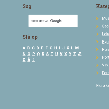
Søg
Kate
Mus
Gad
Loka
Slå op
Byg
A
B
C
D
E
F
G
H
I
J
K
L
M
Per
N
O
P
Q
R
S
T
U
V
X
Y
Z
Æ
Por
Ø
Å
#
Vir
For
Flere k