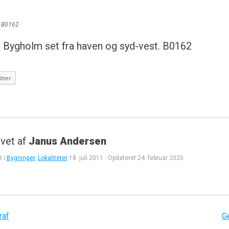
 B0162
Bygholm set fra haven og syd-vest. B0162
tter
vet af
Janus Andersen
t i
Bygninger
,
Lokaliteter
18. juli 2011
-
Opdateret
24. februar 2020
gation
raf
G