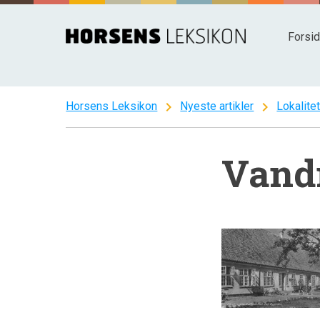
Spring
til
Forsi
indhold
chevron_right
chevron_right
Horsens Leksikon
Nyeste artikler
Lokalite
Vand