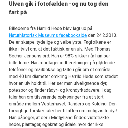
Ulven gik i fotofælden -og nu tog den
fart på
Billederne fra Harrild Hede blev lagt ud på
Naturhistorisk Museums facebookside
den 24.2.2013.
De er skarpe, tydelige og velbelyste. Fagfolkene er
ikke i tvivl om, at det faktisk er en ulv. Med Thomas
Secher Jensens ord: Han er 98% sikker når han ser
billederne. Han modtager indberetninger på glødende
telefoner og mailbokse og talte i går om et område
med 40 km diameter omkring Harrild Hede som stedet
hvor en ulv holdt til. Her ser man ulvelignende dyr,
potespor og finder rådyr- og krondyrkadavere. I dag
taler han om tilsvarende oplysninger fra et stort
område mellem Vesterhavet, Randers og Kolding. Den
forsigtige forsker taler her til aften om muligvis to dyr!
Han påpeger, at der i Midtjylland findes vidtstrakte
heder, plantager, egekrat og ådale, hvor der ikke