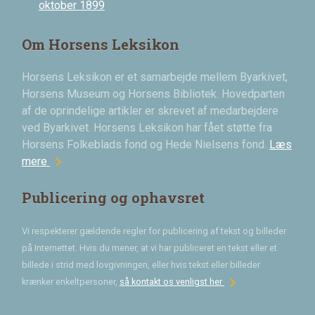
oktober 1899
Om Horsens Leksikon
Horsens Leksikon er et samarbejde mellem Byarkivet,
Horsens Museum og Horsens Bibliotek. Hovedparten
af de oprindelige artikler er skrevet af medarbejdere
ved Byarkivet. Horsens Leksikon har fået støtte fra
Horsens Folkeblads fond og Hede Nielsens fond.
Læs
chevron_right
mere
Publicering og ophavsret
Vi respekterer gældende regler for publicering af tekst og billeder
på Internettet. Hvis du mener, at vi har publiceret en tekst eller et
billede i strid med lovgivningen, eller hvis tekst eller billeder
chevron_right
krænker enkeltpersoner,
så kontakt os venligst her