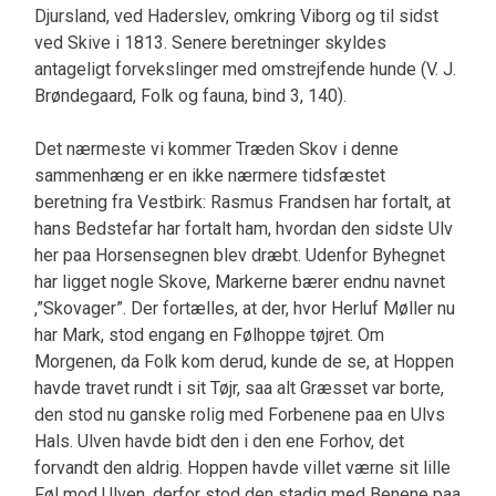
Djursland, ved Haderslev, omkring Viborg og til sidst
ved Skive i 1813. Senere beretninger skyldes
antageligt forvekslinger med omstrejfende hunde (V. J.
Brøndegaard, Folk og fauna, bind 3, 140).
Det nærmeste vi kommer Træden Skov i denne
sammenhæng er en ikke nærmere tidsfæstet
beretning fra Vestbirk: Rasmus Frandsen har fortalt, at
hans Bedstefar har fortalt ham, hvordan den sidste Ulv
her paa Horsensegnen blev dræbt. Udenfor Byhegnet
har ligget nogle Skove, Markerne bærer endnu navnet
,”Skovager”. Der fortælles, at der, hvor Herluf Møller nu
har Mark, stod engang en Følhoppe tøjret. Om
Morgenen, da Folk kom derud, kunde de se, at Hoppen
havde travet rundt i sit Tøjr, saa alt Græs­set var borte,
den stod nu ganske rolig med Forbenene paa en Ulvs
Hals. Ulven havde bidt den i den ene Forhov, det
forvandt den aldrig. Hoppen havde villet værne sit lille
Føl mod Ulven, derfor stod den stadig med Benene paa