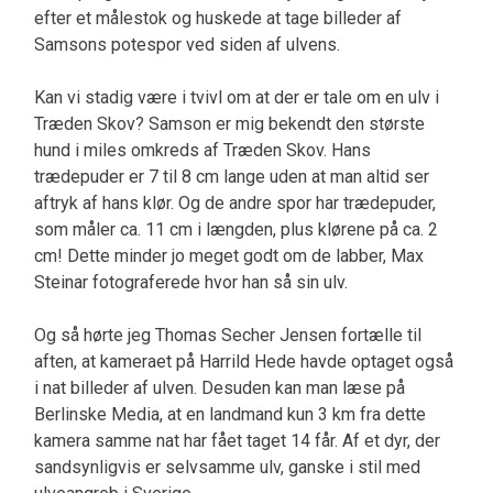
efter et målestok og huskede at tage billeder af
Samsons potespor ved siden af ulvens.
Kan vi stadig være i tvivl om at der er tale om en ulv i
Træden Skov? Samson er mig bekendt den største
hund i miles omkreds af Træden Skov. Hans
trædepuder er 7 til 8 cm lange uden at man altid ser
aftryk af hans klør. Og de andre spor har trædepuder,
som måler ca. 11 cm i længden, plus klørene på ca. 2
cm! Dette minder jo meget godt om de labber, Max
Steinar fotograferede hvor han så sin ulv.
Og så hørte jeg Thomas Secher Jensen fortælle til
aften, at kameraet på Harrild Hede havde optaget også
i nat billeder af ulven. Desuden kan man læse på
Berlinske Media, at en landmand kun 3 km fra dette
kamera samme nat har fået taget 14 får. Af et dyr, der
sandsynligvis er selvsamme ulv, ganske i stil med