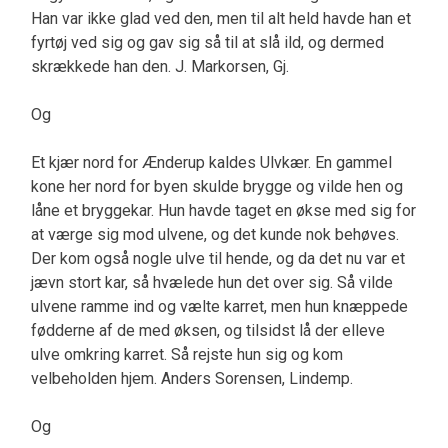
Han var ikke glad ved den, men til alt held havde han et
fyrtøj ved sig og gav sig så til at slå ild, og dermed
skrækkede han den. J. Markorsen, Gj.
Og
Et kjær nord for Ænderup kaldes Ulvkær. En gammel
kone her nord for byen skulde brygge og vilde hen og
låne et bryggekar. Hun havde taget en økse med sig for
at værge sig mod ulvene, og det kunde nok behøves.
Der kom også nogle ulve til hende, og da det nu var et
jævn stort kar, så hvælede hun det over sig. Så vilde
ulvene ramme ind og vælte karret, men hun knæppede
fødderne af de med øksen, og tilsidst lå der elleve
ulve omkring karret. Så rejste hun sig og kom
velbeholden hjem. Anders Sorensen, Lindemp.
Og