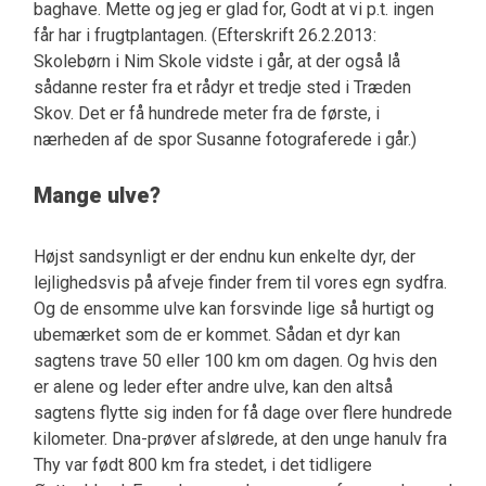
baghave. Mette og jeg er glad for, Godt at vi p.t. ingen
får har i frugtplantagen. (Efterskrift 26.2.2013:
Skolebørn i Nim Skole vidste i går, at der også lå
sådanne rester fra et rådyr et tredje sted i Træden
Skov. Det er få hundrede meter fra de første, i
nærheden af de spor Susanne fotograferede i går.)
Mange ulve?
Højst sandsynligt er der endnu kun enkelte dyr, der
lejlighedsvis på afveje finder frem til vores egn sydfra.
Og de ensomme ulve kan forsvinde lige så hurtigt og
ubemærket som de er kommet. Sådan et dyr kan
sagtens trave 50 eller 100 km om dagen. Og hvis den
er alene og leder efter andre ulve, kan den altså
sagtens flytte sig inden for få dage over flere hundrede
kilometer. Dna-prøver afslørede, at den unge hanulv fra
Thy var født 800 km fra stedet, i det tidligere