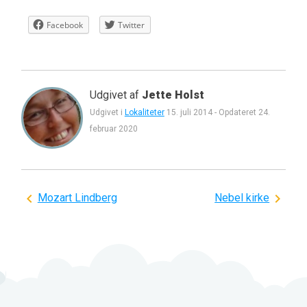
Facebook
Twitter
Udgivet af
Jette Holst
Udgivet i
Lokaliteter
15. juli 2014
-
Opdateret
24.
februar 2020
Indlægsnavigation
Mozart Lindberg
Nebel kirke