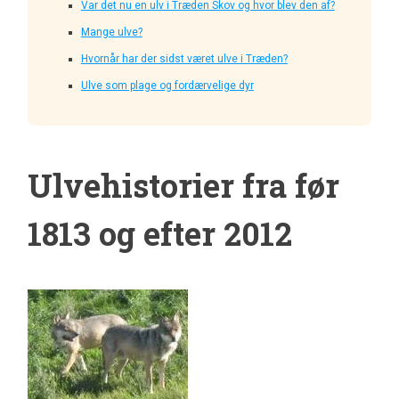
Var det nu en ulv i Træden Skov og hvor blev den af?
Mange ulve?
Hvornår har der sidst været ulve i Træden?
Ulve som plage og fordærvelige dyr
Ulvehistorier fra før
1813 og efter 2012