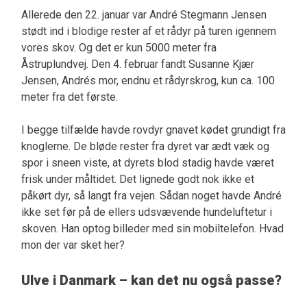
Allerede den 22. januar var André Stegmann Jensen
stødt ind i blodige rester af et rådyr på turen igennem
vores skov. Og det er kun 5000 meter fra
Åstruplundvej. Den 4. februar fandt Susanne Kjær
Jensen, Andrés mor, endnu et rådyrskrog, kun ca. 100
meter fra det første.
I begge tilfælde havde rovdyr gnavet kødet grundigt fra
knoglerne. De bløde rester fra dyret var ædt væk og
spor i sneen viste, at dyrets blod stadig havde været
frisk under måltidet. Det lignede godt nok ikke et
påkørt dyr, så langt fra vejen. Sådan noget havde André
ikke set før på de ellers udsvævende hundeluftetur i
skoven. Han optog billeder med sin mobiltelefon. Hvad
mon der var sket her?
Ulve i Danmark – kan det nu også passe?