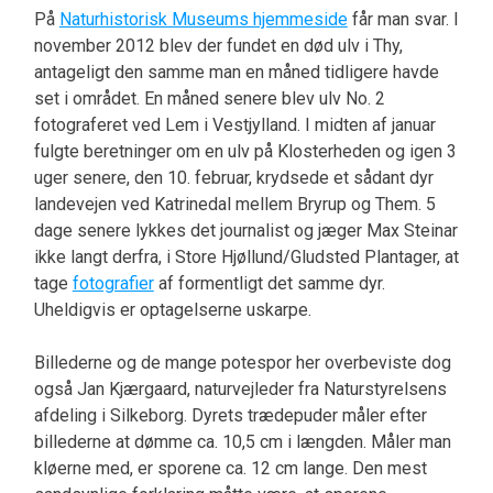
På
Naturhistorisk Museums hjemmeside
får man svar. I
november 2012 blev der fundet en død ulv i Thy,
antageligt den samme man en måned tidligere havde
set i området. En måned senere blev ulv No. 2
fotograferet ved Lem i Vestjylland. I midten af januar
fulgte beretninger om en ulv på Klosterheden og igen 3
uger senere, den 10. februar, krydsede et sådant dyr
landevejen ved Katrinedal mellem Bryrup og Them. 5
dage senere lykkes det journalist og jæger Max Steinar
ikke langt derfra, i Store Hjøllund/Gludsted Plantager, at
tage
fotografier
af formentligt det samme dyr.
Uheldigvis er optagelserne uskarpe.
Billederne og de mange potespor her overbeviste dog
også Jan Kjærgaard, naturvejleder fra Naturstyrelsens
afdeling i Silkeborg. Dyrets trædepuder måler efter
billederne at dømme ca. 10,5 cm i længden. Måler man
kløerne med, er sporene ca. 12 cm lange. Den mest