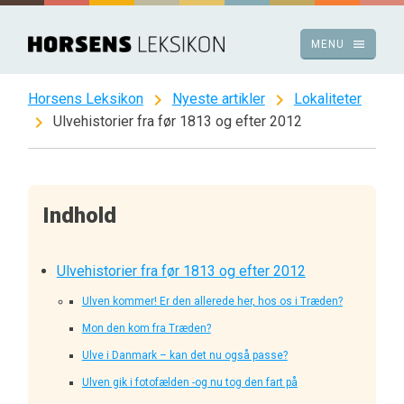
Spring
til
menu
MENU
indhold
chevron_right
chevron_right
Horsens Leksikon
Nyeste artikler
Lokaliteter
chevron_right
Ulvehistorier fra før 1813 og efter 2012
Indhold
Ulvehistorier fra før 1813 og efter 2012
Ulven kommer! Er den allerede her, hos os i Træden?
Mon den kom fra Træden?
Ulve i Danmark – kan det nu også passe?
Ulven gik i fotofælden -og nu tog den fart på