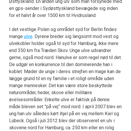
Østtyskland. En anden ung ulv som man forsynede med
en gps-sender i Sydøsttyskland bevægede sig inden
for et halvt år over 1500 km til Hvidrusland.
I det vestlige Polen og området syd for Berlin findes
mange
ulve
. Dyrene breder sig langsomt mod vest og
ulvekobler holder også til syd for Hamburg, ikke mere
end 350 km fra Træden Skov. Unge ulve udvandrer
gerne, også mod nord. Hanulve er som regel nød til det.
De udgør en konkurrence til den dominerende han i
koblet. Møder de unge i deres strejfen en mage kan de
lægge grund til en ny familie i et roligt område uden
mange mennesker. Det kan være store beskyttede
naturområder, heder, skove eller militære
øvelsesområder. Enkelte ulve er faktisk på denne
måde bleven set ”på vej” mod nord. I april 2007 blev en
ung han ulv således kørt ihjel på en vej mellem Kiel og
Lübeck. Også i juli 2012 blev der observeret en ulv i
skovene nord for Hamburg, ca. 250 km eller en rolig