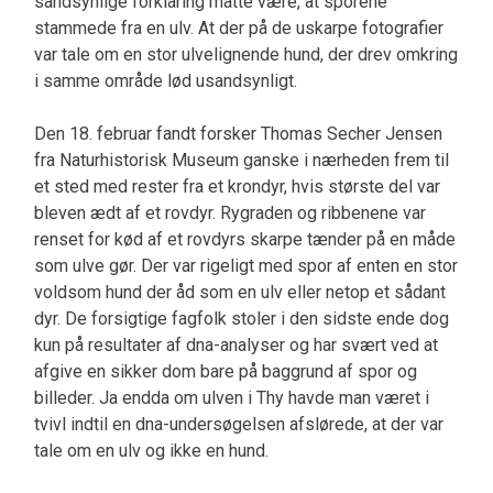
sandsynlige forklaring måtte være, at sporene
stammede fra en ulv. At der på de uskarpe fotografier
var tale om en stor ulvelignende hund, der drev omkring
i samme område lød usandsynligt.
Den 18. februar fandt forsker Thomas Secher Jensen
fra Naturhistorisk Museum ganske i nærheden frem til
et sted med rester fra et krondyr, hvis største del var
bleven ædt af et rovdyr. Rygraden og ribbenene var
renset for kød af et rovdyrs skarpe tænder på en måde
som ulve gør. Der var rigeligt med spor af enten en stor
voldsom hund der åd som en ulv eller netop et sådant
dyr. De forsigtige fagfolk stoler i den sidste ende dog
kun på resultater af dna-analyser og har svært ved at
afgive en sikker dom bare på baggrund af spor og
billeder. Ja endda om ulven i Thy havde man været i
tvivl indtil en dna-undersøgelsen afslørede, at der var
tale om en ulv og ikke en hund.