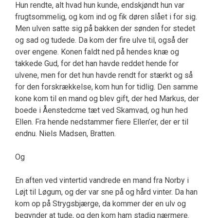
Hun rendte, alt hvad hun kunde, endskjøndt hun var
frugtsommelig, og kom ind og fik døren slået i for sig.
Men ulven satte sig på bakken der sønden for stedet
og sad og tudede. Da kom der fire ulve til, også der
over engene. Konen faldt ned på hendes knæ og
takkede Gud, for det han havde reddet hende for
ulvene, men for det hun havde rendt for stærkt og så
for den forskrækkelse, kom hun for tidlig. Den samme
kone kom til en mand og blev gift, der hed Markus, der
boede i Åenstedcme tæt ved Skamvad, og hun hed
Ellen. Fra hende nedstammer fiere Ellen’er, der er til
endnu. Niels Madsen, Bratten.
Og
En aften ved vintertid vandrede en mand fra Norby i
Løjt til Løgum, og der var sne på og hård vinter. Da han
kom op på Strygsbjærge, da kommer der en ulv og
begynder at tude, og den kom ham stadig nærmere.