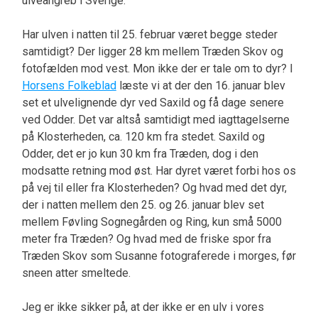
ulveangreb i Sverige.
Har ulven i natten til 25. februar været begge steder
samtidigt? Der ligger 28 km mellem Træden Skov og
fotofælden mod vest. Mon ikke der er tale om to dyr? I
Horsens Folkeblad
læste vi at der den 16. januar blev
set et ulvelignende dyr ved Saxild og få dage senere
ved Odder. Det var altså samtidigt med iagttagelserne
på Klosterheden, ca. 120 km fra stedet. Saxild og
Odder, det er jo kun 30 km fra Træden, dog i den
modsatte retning mod øst. Har dyret været forbi hos os
på vej til eller fra Klosterheden? Og hvad med det dyr,
der i natten mellem den 25. og 26. januar blev set
mellem Føvling Sognegården og Ring, kun små 5000
meter fra Træden? Og hvad med de friske spor fra
Træden Skov som Susanne fotograferede i morges, før
sneen atter smeltede.
Jeg er ikke sikker på, at der ikke er en ulv i vores