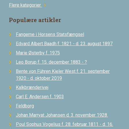
Flere kategorier
chevron_right
Populære artikler
Fangerne i Horsens Statsfængsel
Edvard Albert Baadh f. 1821 - d. 23. august 1897
Marie Østerby f. 1975
Leo Borup f. 15. december 1883 - ?
Bente von Führen Kieler West f. 21. september
1920 - d. oktober 2019
Kalkbrænderivej
Carl E. Andersen f. 1903
Feldborg
Johan Marryat Johansen d. 3. november 1928.
Poul Sophus Vogelius f. 28. februar 1811 - d. 16.