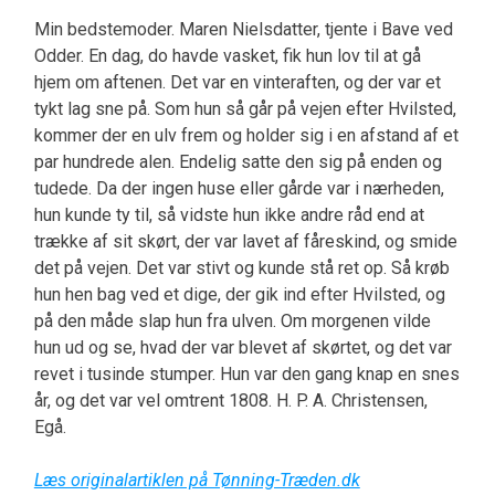
Min bedstemoder. Maren Nielsdatter, tjente i Bave ved
Odder. En dag, do havde vasket, fik hun lov til at gå
hjem om aftenen. Det var en vinteraften, og der var et
tykt lag sne på. Som hun så går på vejen efter Hvilsted,
kommer der en ulv frem og holder sig i en afstand af et
par hundrede alen. Endelig satte den sig på enden og
tudede. Da der ingen huse eller gårde var i nærheden,
hun kunde ty til, så vidste hun ikke andre råd end at
trække af sit skørt, der var lavet af fåreskind, og smide
det på vejen. Det var stivt og kunde stå ret op. Så krøb
hun hen bag ved et dige, der gik ind efter Hvilsted, og
på den måde slap hun fra ulven. Om morgenen vilde
hun ud og se, hvad der var blevet af skørtet, og det var
revet i tusinde stumper. Hun var den gang knap en snes
år, og det var vel omtrent 1808. H. P. A. Christensen,
Egå.
Læs originalartiklen på Tønning-Træden.dk