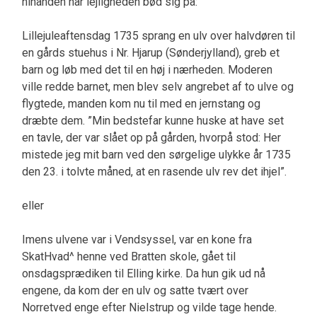
hinanden når lejligheden bød sig på:
Lillejuleaftensdag 1735 sprang en ulv over halvdøren til
en gårds stuehus i Nr. Hjarup (Sønderjylland), greb et
barn og løb med det til en høj i nærheden. Moderen
ville redde barnet, men blev selv angrebet af to ulve og
flygtede, manden kom nu til med en jernstang og
dræbte dem. ”Min bedstefar kunne huske at have set
en tavle, der var slået op på gården, hvorpå stod: Her
mistede jeg mit barn ved den sørgelige ulykke år 1735
den 23. i tolvte måned, at en rasende ulv rev det ihjel”.
eller
Imens ulvene var i Vendsyssel, var en kone fra
SkatHvad^ henne ved Bratten skole, gået til
onsdagsprædiken til Elling kirke. Da hun gik ud nå
engene, da kom der en ulv og satte tvært over
Norretved enge efter Nielstrup og vilde tage hende.