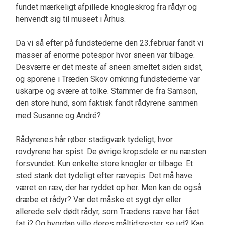
fundet mærkeligt afpillede knogleskrog fra rådyr og
henvendt sig til museet i Århus.
Da vi så efter på fundstederne den 23.februar fandt vi
masser af enorme potespor hvor sneen var tilbage.
Desværre er det meste af sneen smeltet siden sidst,
og sporene i Træden Skov omkring fundstederne var
uskarpe og svære at tolke. Stammer de fra Samson,
den store hund, som faktisk fandt rådyrene sammen
med Susanne og André?
Rådyrenes hår røber stadigvæk tydeligt, hvor
rovdyrene har spist. De øvrige kropsdele er nu næsten
forsvundet. Kun enkelte store knogler er tilbage. Et
sted stank det tydeligt efter rævepis. Det må have
været en ræv, der har ryddet op her. Men kan de også
dræbe et rådyr? Var det måske et sygt dyr eller
allerede selv dødt rådyr, som Trædens ræve har fået
fat i? Og hvordan ville deres måltidsrester se ud? Kan