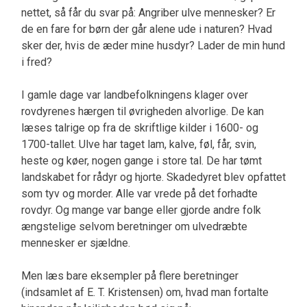
nettet, så får du svar på: Angriber ulve mennesker? Er
de en fare for børn der går alene ude i naturen? Hvad
sker der, hvis de æder mine husdyr? Lader de min hund
i fred?
I gamle dage var landbefolkningens klager over
rovdyrenes hærgen til øvrigheden alvorlige. De kan
læses talrige op fra de skriftlige kilder i 1600- og
1700-tallet. Ulve har taget lam, kalve, føl, får, svin,
heste og køer, nogen gange i store tal. De har tømt
landskabet for rådyr og hjorte. Skadedyret blev opfattet
som tyv og morder. Alle var vrede på det forhadte
rovdyr. Og mange var bange eller gjorde andre folk
ængstelige selvom beretninger om ulvedræbte
mennesker er sjældne.
Men læs bare eksempler på flere beretninger
(indsamlet af E. T. Kristensen) om, hvad man fortalte