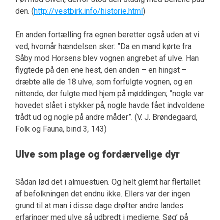
den. (
http://vestbirk.info/historie.html
)
En anden fortælling fra egnen beretter også uden at vi
ved, hvornår hændelsen sker: ”Da en mand kørte fra
Såby mod Horsens blev vognen angrebet af ulve. Han
flygtede på den ene hest, den anden – en hingst –
dræbte alle de 18 ulve, som forfulgte vognen, og en
nittende, der fulgte med hjem på møddingen; ”nogle var
hovedet slået i stykker på, nogle havde fået indvoldene
trådt ud og nogle på andre måder”. (V. J. Brøndegaard,
Folk og Fauna, bind 3, 143)
Ulve som plage og fordærvelige dyr
Sådan lød det i almuestuen. Og helt glemt har flertallet
af befolkningen det endnu ikke. Ellers var der ingen
grund til at man i disse dage drøfter andre landes
erfaringer med ulve så udbredt i medierne. Søg’ på