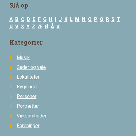
Slå op
A
B
C
D
E
F
G
H
I
J
K
L
M
N
O
P
Q
R
S
T
U
V
X
Y
Z
Æ
Ø
Å
#
Kategorier
Musik
Gader og veje
Lokaliteter
Bygninger
Personer
Portrætter
Virksomheder
Foreninger