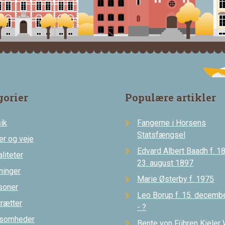
gorier
Populære artikler
ik
Fangerne i Horsens
Statsfængsel
er og veje
Edvard Albert Baadh f. 18
liteter
23. august 1897
ninger
Marie Østerby f. 1975
soner
Leo Borup f. 15. decemb
trætter
- ?
ksomheder
Bente von Führen Kieler 