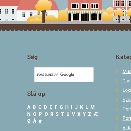
Søg
Kate
Mus
Gad
Loka
Slå op
Byg
A
B
C
D
E
F
G
H
I
J
K
L
M
Per
N
O
P
Q
R
S
T
U
V
X
Y
Z
Æ
Por
Ø
Å
#
Vir