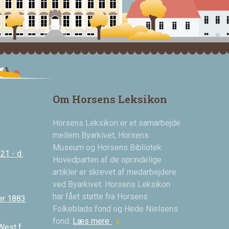
Om Horsens Leksikon
Horsens Leksikon er et samarbejde
mellem Byarkivet, Horsens
Museum og Horsens Bibliotek.
21 - d.
Hovedparten af de oprindelige
artikler er skrevet af medarbejdere
ved Byarkivet. Horsens Leksikon
har fået støtte fra Horsens
er 1883
Folkeblads fond og Hede Nielsens
chevron_right
fond.
Læs mere
West f.