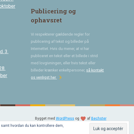
 oktober
Publicering og
ophavsret
Vi respekterer gældende regler for
publicering af tekst og billeder på
Internettet. Hvis du mener, at vi har
. 3.
publiceret en tekst eller et billede i strid
med lovgivningen, eller hvis tekst eller
28.
billeder krænker enkeltpersoner,
så kontakt
ober
chevron_right
os venligst her
favorite
Bygget med
WordPress
og
af
Bechster
, samt hvordan du kan kontrollere dem,