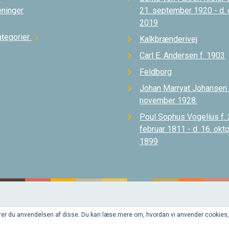
eninger
21. september 1920 - d.
2019
ategorier
chevron_right
Kalkbrænderivej
Carl E. Andersen f. 1903
Feldborg
Johan Marryat Johansen d
november 1928.
Poul Sophus Vogelius f. 
februar 1811 - d. 16. okt
1899
pterer du anvendelsen af disse. Du kan læse mere om, hvordan vi anvender cookies