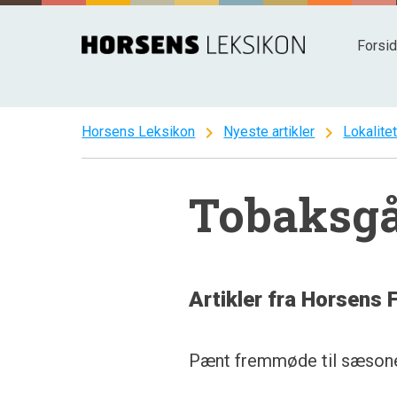
Spring
til
Forsi
indhold
chevron_right
chevron_right
Horsens Leksikon
Nyeste artikler
Lokalite
Tobaksg
Artikler fra Horsens 
Pænt fremmøde til sæsonen