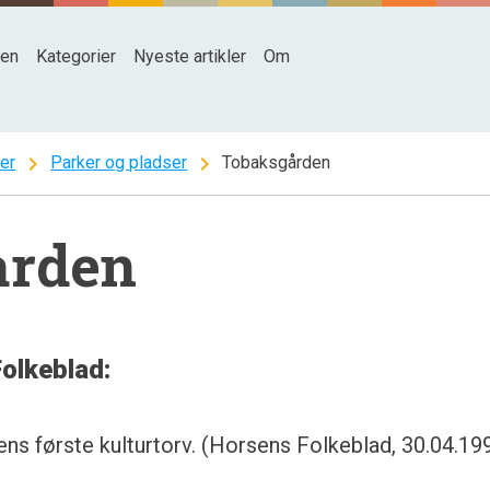
den
Kategorier
Nyeste artikler
Om
chevron_right
chevron_right
ter
Parker og pladser
Tobaksgården
ården
Folkeblad:
s første kulturtorv. (Horsens Folkeblad, 30.04.19