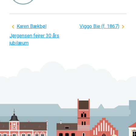
Indlægsnavigation
Karen Bækbøl
Viggo Bie (f. 1867)
Jørgensen fejrer 30 års
jubilæum