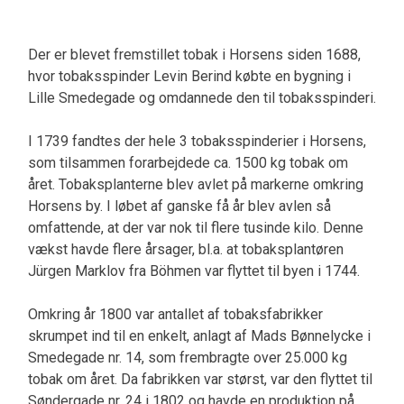
Der er blevet fremstillet tobak i Horsens siden 1688,
hvor tobaksspinder Levin Berind købte en bygning i
Lille Smedegade og omdannede den til tobaksspinderi.
I 1739 fandtes der hele 3 tobaksspinderier i Horsens,
som tilsammen forarbejdede ca. 1500 kg tobak om
året. Tobaksplanterne blev avlet på markerne omkring
Horsens by. I løbet af ganske få år blev avlen så
omfattende, at der var nok til flere tusinde kilo. Denne
vækst havde flere årsager, bl.a. at tobaksplantøren
Jürgen Marklov fra Böhmen var flyttet til byen i 1744.
Omkring år 1800 var antallet af tobaksfabrikker
skrumpet ind til en enkelt, anlagt af Mads Bønnelycke i
Smedegade nr. 14, som frembragte over 25.000 kg
tobak om året. Da fabrikken var størst, var den flyttet til
Søndergade nr. 24 i 1802 og havde en produktion på