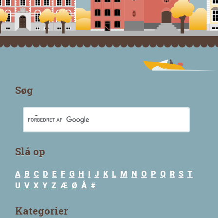
Søg
Slå op
A
B
C
D
E
F
G
H
I
J
K
L
M
N
O
P
Q
R
S
T
U
V
X
Y
Z
Æ
Ø
Å
#
Kategorier