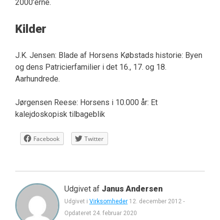
2000’erne.
Kilder
J.K. Jensen: Blade af Horsens Købstads historie: Byen
og dens Patricierfamilier i det 16., 17. og 18.
Aarhundrede.
Jørgensen Reese: Horsens i 10.000 år: Et
kalejdoskopisk tilbageblik
Facebook
Twitter
Udgivet af
Janus Andersen
Udgivet i
Virksomheder
12. december 2012
-
Opdateret
24. februar 2020