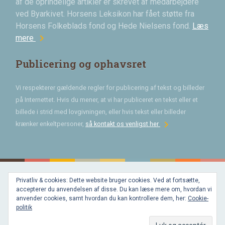
af de oprindelige artikler er skrevet af medarbejdere
ved Byarkivet. Horsens Leksikon har fået støtte fra
Horsens Folkeblads fond og Hede Nielsens fond.
Læs
chevron_right
mere
Publicering og ophavsret
Vi respekterer gældende regler for publicering af tekst og billeder
på Internettet. Hvis du mener, at vi har publiceret en tekst eller et
billede i strid med lovgivningen, eller hvis tekst eller billeder
chevron_right
krænker enkeltpersoner,
så kontakt os venligst her
Privatliv & cookies: Dette website bruger cookies. Ved at fortsætte,
Bygget med
accepterer du anvendelsen af disse. Du kan læse mere om, hvordan vi
WordPress
og
anvender cookies, samt hvordan du kan kontrollere dem, her:
Cookie-
favorite
af
politik
Bechster