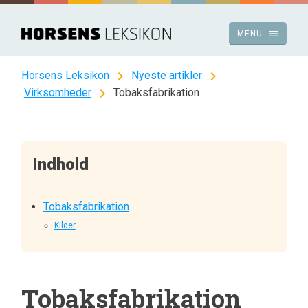
Spring
til
menu
MENU
indhold
chevron_right
chevron_right
Horsens Leksikon
Nyeste artikler
chevron_right
Virksomheder
Tobaksfabrikation
Indhold
Tobaksfabrikation
Kilder
Tobaksfabrikation