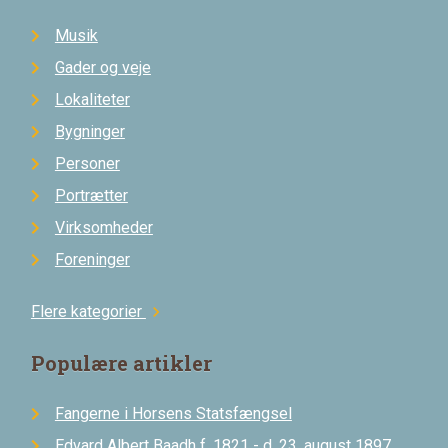
Musik
Gader og veje
Lokaliteter
Bygninger
Personer
Portrætter
Virksomheder
Foreninger
Flere kategorier
chevron_right
Populære artikler
Fangerne i Horsens Statsfængsel
Edvard Albert Baadh f. 1821 - d. 23. august 1897