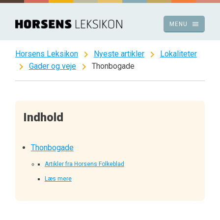
Spring
til
menu
MENU
indhold
chevron_right
chevron_right
Horsens Leksikon
Nyeste artikler
Lokaliteter
chevron_right
chevron_right
Gader og veje
Thonbogade
Indhold
Thonbogade
Artikler fra Horsens Folkeblad
Læs mere