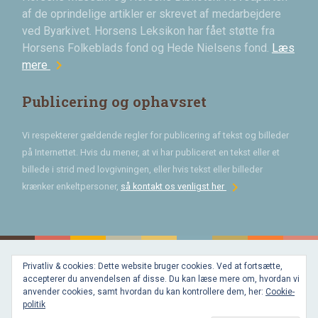
af de oprindelige artikler er skrevet af medarbejdere
ved Byarkivet. Horsens Leksikon har fået støtte fra
Horsens Folkeblads fond og Hede Nielsens fond.
Læs
chevron_right
mere
Publicering og ophavsret
Vi respekterer gældende regler for publicering af tekst og billeder
på Internettet. Hvis du mener, at vi har publiceret en tekst eller et
billede i strid med lovgivningen, eller hvis tekst eller billeder
chevron_right
krænker enkeltpersoner,
så kontakt os venligst her
Privatliv & cookies: Dette website bruger cookies. Ved at fortsætte,
Bygget med
accepterer du anvendelsen af disse. Du kan læse mere om, hvordan vi
WordPress
og
anvender cookies, samt hvordan du kan kontrollere dem, her:
Cookie-
favorite
af
politik
Bechster