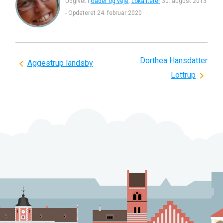
Udgivet i
Gader og veje
,
Lokaliteter
30. august 2013
-
Opdateret
24. februar 2020
Dorthea Hansdatter
Indlægsnavigation
Aggestrup landsby
Lottrup