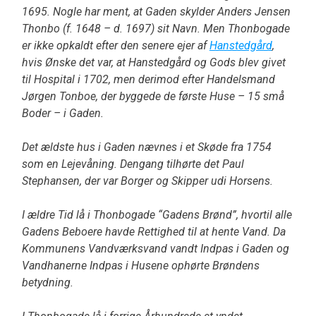
1695. Nogle har ment, at Gaden skylder Anders Jensen
Thonbo (f. 1648 – d. 1697) sit Navn. Men Thonbogade
er ikke opkaldt efter den senere ejer af
Hanstedgård
,
hvis Ønske det var, at Hanstedgård og Gods blev givet
til Hospital i 1702, men derimod efter Handelsmand
Jørgen Tonboe, der byggede de første Huse – 15 små
Boder – i Gaden.
Det ældste hus i Gaden nævnes i et Skøde fra 1754
som en Lejevåning. Dengang tilhørte det Paul
Stephansen, der var Borger og Skipper udi Horsens.
I ældre Tid lå i Thonbogade “Gadens Brønd”, hvortil alle
Gadens Beboere havde Rettighed til at hente Vand. Da
Kommunens Vandværksvand vandt Indpas i Gaden og
Vandhanerne Indpas i Husene ophørte Brøndens
betydning.