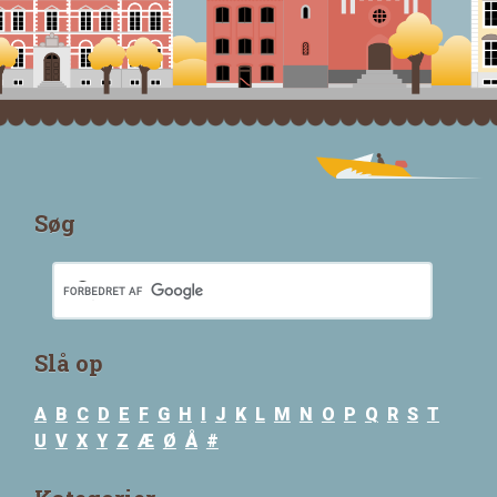
Søg
Slå op
A
B
C
D
E
F
G
H
I
J
K
L
M
N
O
P
Q
R
S
T
U
V
X
Y
Z
Æ
Ø
Å
#