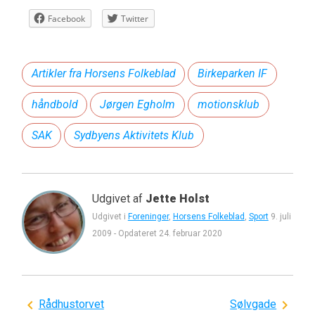
Facebook
Twitter
Artikler fra Horsens Folkeblad
Birkeparken IF
håndbold
Jørgen Egholm
motionsklub
SAK
Sydbyens Aktivitets Klub
Udgivet af
Jette Holst
Udgivet i
Foreninger
,
Horsens Folkeblad
,
Sport
9. juli
2009
-
Opdateret
24. februar 2020
Indlægsnavigation
Rådhustorvet
Sølvgade