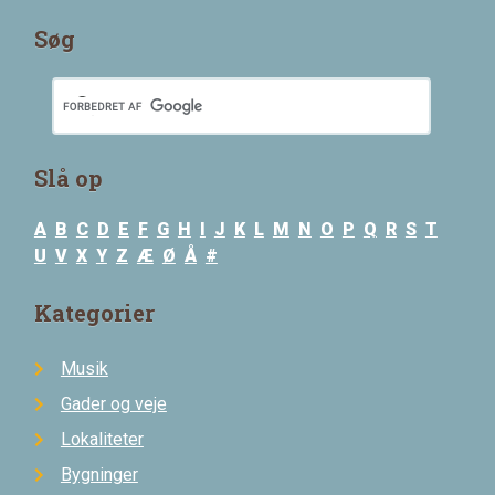
Søg
Slå op
A
B
C
D
E
F
G
H
I
J
K
L
M
N
O
P
Q
R
S
T
U
V
X
Y
Z
Æ
Ø
Å
#
Kategorier
Musik
Gader og veje
Lokaliteter
Bygninger