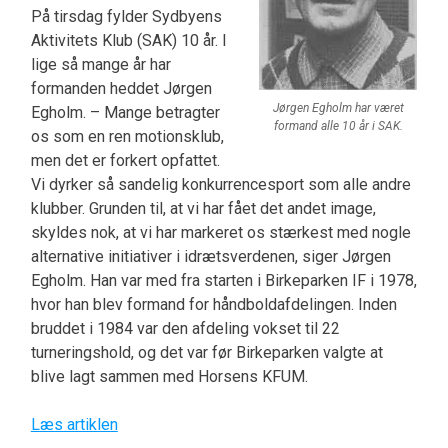
På tirsdag fylder Sydbyens
Aktivitets Klub (SAK) 10 år. I
lige så mange år har
formanden heddet Jørgen
Jørgen Egholm har været
Egholm. – Mange betragter
formand alle 10 år i SAK.
os som en ren motionsklub,
men det er forkert opfattet.
Vi dyrker så sandelig konkurrencesport som alle andre
klubber. Grunden til, at vi har fået det andet image,
skyldes nok, at vi har markeret os stærkest med nogle
alternative initiativer i idrætsverdenen, siger Jørgen
Egholm. Han var med fra starten i Birkeparken IF i 1978,
hvor han blev formand for håndboldafdelingen. Inden
bruddet i 1984 var den afdeling vokset til 22
turneringshold, og det var før Birkeparken valgte at
blive lagt sammen med Horsens KFUM.
Læs artiklen