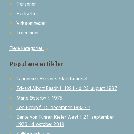
Personer
Portrætter
Virksomheder
Foreninger
Flere kategorier
chevron_right
Populære artikler
Fangerne i Horsens Statsfængsel
Edvard Albert Baadh f. 1821 - d. 23. august 1897
Marie Østerby f. 1975
Leo Borup f. 15. december 1883 - ?
Bente von Führen Kieler West f. 21. september
1920 - d. oktober 2019
Kalkbrænderivej