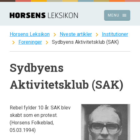
Spring
til
menu
MENU
indhold
chevron_right
chevron_right
Horsens Leksikon
Nyeste artikler
Institutioner
chevron_right
chevron_right
Foreninger
Sydbyens Aktivitetsklub (SAK)
Sydbyens
Aktivitetsklub (SAK)
Rebel fylder 10 år. SAK blev
skabt som en protest.
(Horsens Folkeblad,
05.03.1994)