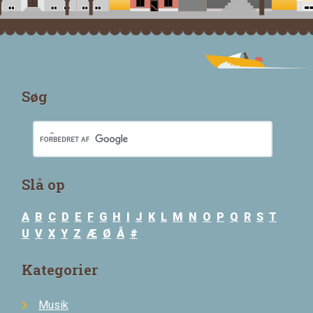
Søg
Slå op
A
B
C
D
E
F
G
H
I
J
K
L
M
N
O
P
Q
R
S
T
U
V
X
Y
Z
Æ
Ø
Å
#
Kategorier
Musik