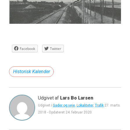
Facebook
Twitter
Historisk Kalender
Udgivet af
Lars Bo Larsen
Udgivet i
Gader og veje
,
Lokaliteter
,
Trafik
27. marts
2018
-
Opdateret
24. februar 2020