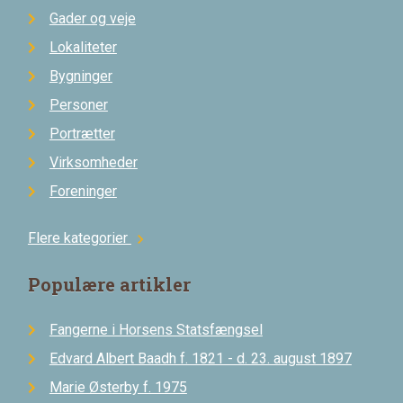
Gader og veje
Lokaliteter
Bygninger
Personer
Portrætter
Virksomheder
Foreninger
Flere kategorier
chevron_right
Populære artikler
Fangerne i Horsens Statsfængsel
Edvard Albert Baadh f. 1821 - d. 23. august 1897
Marie Østerby f. 1975