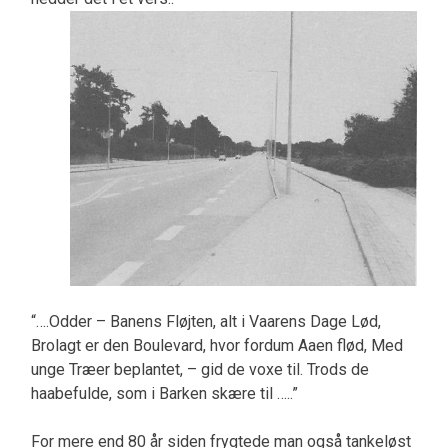
“….Odder – Banens Fløjten, alt i Vaarens Dage Lød,
Brolagt er den Boulevard, hvor fordum Aaen flød, Med
unge Træer beplantet, – gid de voxe til. Trods de
haabefulde, som i Barken skære til …..”
For mere end 80 år siden frygtede man også tankeløst