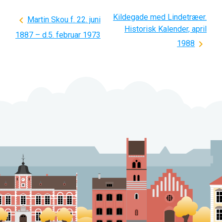
Kildegade med Lindetræer.
Indlægsnavigation
Martin Skou f. 22. juni
Historisk Kalender, april
1887 – d.5. februar 1973
1988