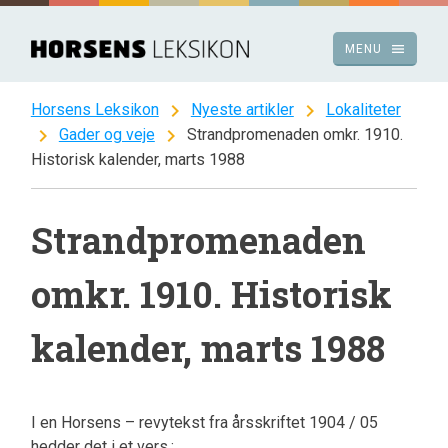
Spring
til
menu
MENU
indhold
chevron_right
chevron_right
Horsens Leksikon
Nyeste artikler
Lokaliteter
chevron_right
chevron_right
Gader og veje
Strandpromenaden omkr. 1910.
Historisk kalender, marts 1988
Strandpromenaden
omkr. 1910. Historisk
kalender, marts 1988
I en Horsens – revytekst fra årsskriftet 1904 / 05
hedder det i et vers.: