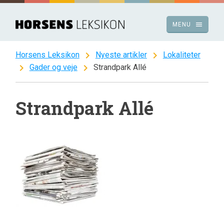
Spring
til
menu
MENU
indhold
chevron_right
chevron_right
Horsens Leksikon
Nyeste artikler
Lokaliteter
chevron_right
chevron_right
Gader og veje
Strandpark Allé
Strandpark Allé