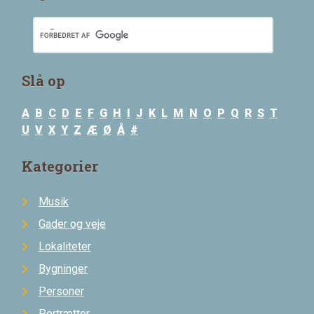
Slå op
A
B
C
D
E
F
G
H
I
J
K
L
M
N
O
P
Q
R
S
T
U
V
X
Y
Z
Æ
Ø
Å
#
Kategorier
Musik
Gader og veje
Lokaliteter
Bygninger
Personer
Portrætter