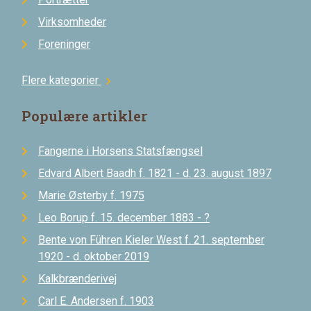
Virksomheder
Foreninger
Flere kategorier
chevron_right
Populære artikler
Fangerne i Horsens Statsfængsel
Edvard Albert Baadh f. 1821 - d. 23. august 1897
Marie Østerby f. 1975
Leo Borup f. 15. december 1883 - ?
Bente von Führen Kieler West f. 21. september
1920 - d. oktober 2019
Kalkbrænderivej
Carl E. Andersen f. 1903