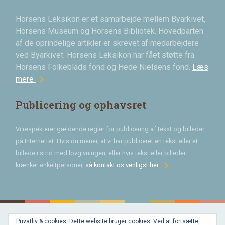
Horsens Leksikon er et samarbejde mellem Byarkivet,
Horsens Museum og Horsens Bibliotek. Hovedparten
af de oprindelige artikler er skrevet af medarbejdere
ved Byarkivet. Horsens Leksikon har fået støtte fra
Horsens Folkeblads fond og Hede Nielsens fond.
Læs
chevron_right
mere
Publicering og ophavsret
Vi respekterer gældende regler for publicering af tekst og billeder
på Internettet. Hvis du mener, at vi har publiceret en tekst eller et
billede i strid med lovgivningen, eller hvis tekst eller billeder
chevron_right
krænker enkeltpersoner,
så kontakt os venligst her
Privatliv & cookies: Dette website bruger cookies. Ved at fortsætte,
Bygget med