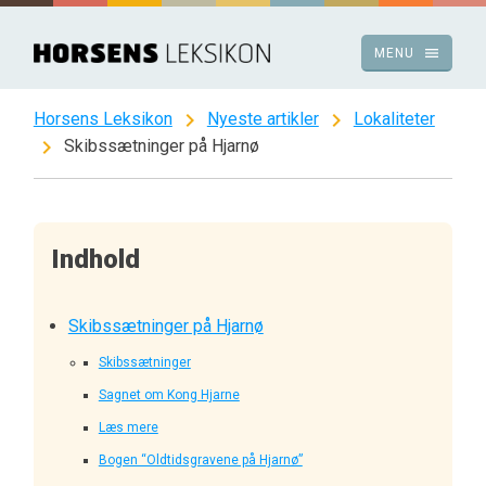
Spring
til
menu
MENU
indhold
chevron_right
chevron_right
Horsens Leksikon
Nyeste artikler
Lokaliteter
chevron_right
Skibssætninger på Hjarnø
Indhold
Skibssætninger på Hjarnø
Skibssætninger
Sagnet om Kong Hjarne
Læs mere
Bogen “Oldtidsgravene på Hjarnø”