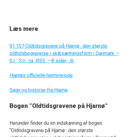
Læs mere
91.157 Oldtidsgravene på Hjarnø : den største
oldtidsbegravelse i skibsætningsform i Danmark. –
S.l. : S.n., ca. l935. – 8 sider : ill.
Hjarnøs officielle hjemmeside
Sagn og historier fra Hjarnø
Bogen “Oldtidsgravene på Hjarnø”
Herunder finder du en indskanning af bogen
“Oldtidsgravene på Hjarnø : den største