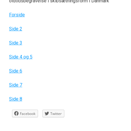
oldtidsbegravelse i skibsætningsform i Danmark”
Forside
Side 2
Side 3
Side 4 og 5
Side 6
Side 7
Side 8
Facebook
Twitter