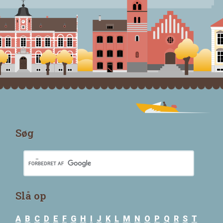
Søg
Slå op
A
B
C
D
E
F
G
H
I
J
K
L
M
N
O
P
Q
R
S
T