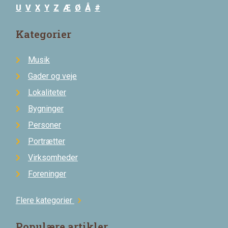
U
V
X
Y
Z
Æ
Ø
Å
#
Kategorier
Musik
Gader og veje
Lokaliteter
Bygninger
Personer
Portrætter
Virksomheder
Foreninger
Flere kategorier
chevron_right
Populære artikler