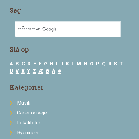
Søg
Slå op
A
B
C
D
E
F
G
H
I
J
K
L
M
N
O
P
Q
R
S
T
U
V
X
Y
Z
Æ
Ø
Å
#
Kategorier
Musik
Gader og veje
Lokaliteter
Bygninger