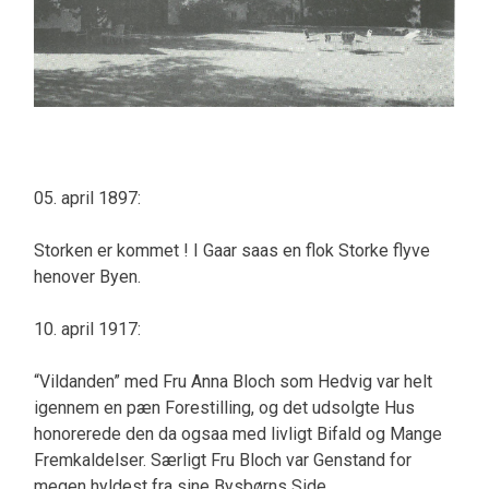
05. april 1897:
Storken er kommet ! I Gaar saas en flok Storke flyve
henover Byen.
10. april 1917:
“Vildanden” med Fru Anna Bloch som Hedvig var helt
igennem en pæn Forestilling, og det udsolgte Hus
honorerede den da ogsaa med livligt Bifald og Mange
Fremkaldelser. Særligt Fru Bloch var Genstand for
megen hyldest fra sine Bysbørns Side.