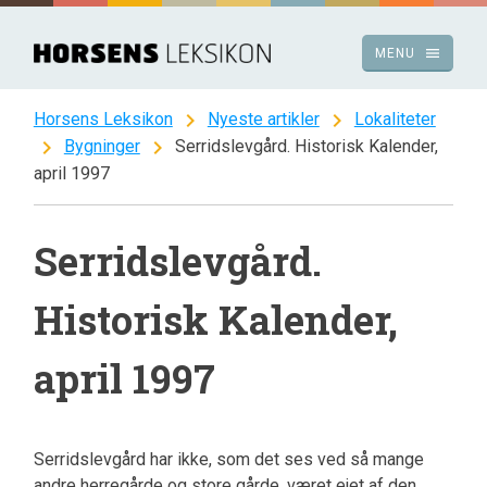
Spring
til
menu
MENU
indhold
chevron_right
chevron_right
Horsens Leksikon
Nyeste artikler
Lokaliteter
chevron_right
chevron_right
Bygninger
Serridslevgård. Historisk Kalender,
april 1997
Serridslevgård.
Historisk Kalender,
april 1997
Serridslevgård har ikke, som det ses ved så mange
andre herregårde og store gårde, været ejet af den