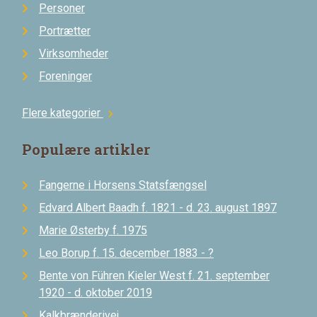
Personer
Portrætter
Virksomheder
Foreninger
Flere kategorier
chevron_right
Populære artikler
Fangerne i Horsens Statsfængsel
Edvard Albert Baadh f. 1821 - d. 23. august 1897
Marie Østerby f. 1975
Leo Borup f. 15. december 1883 - ?
Bente von Führen Kieler West f. 21. september
1920 - d. oktober 2019
Kalkbrænderivej