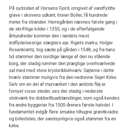
På sydsiden af Horsens Fjord, omgivet af vandfyldte
grave i skovens udkant, troner Boller, få hundrede
meter fra stranden. Herregården nævnes første gang i
de skriftlige kilder i 1350, og i de efterfølgende
århundreder kommer den i landets mest
indflydelsesrige slægters eje. Rigets marks, Holger
Rosenkrantz, tog sæde på gården i 1548, og fra hans
tid stammer den nordlige længe af den nu stående
borg, der stadig rummer den prægtige overhvælvede
sal med med store krydsribbehvælv. Søjlerne i dette
hvælv stammer muligvis fra den nedrevne Sejet Kirke.
Selv om en del af murværket i den ældste fløj er
fornyet visse steder, ses der stadig i nederste
stokværk tre dobbeltbueblændinger, som også kendes
fra andre byggerier fra 1500-årenes første halvdel. I
fundamentet indgår flere smukke tilhugne granitkvadre
og billedsten, der sandsynligvis også stammer fra en
kirke.