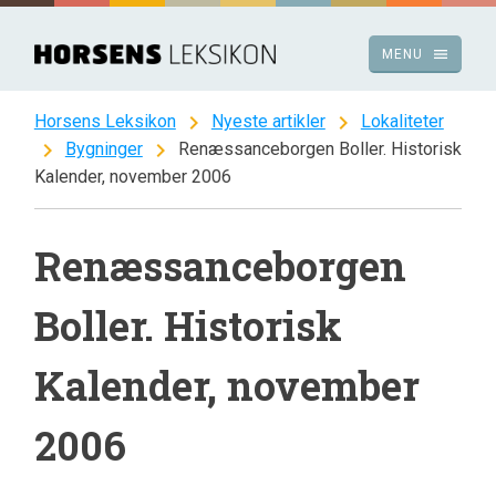
Spring
til
menu
MENU
indhold
chevron_right
chevron_right
Horsens Leksikon
Nyeste artikler
Lokaliteter
chevron_right
chevron_right
Bygninger
Renæssanceborgen Boller. Historisk
Kalender, november 2006
Renæssanceborgen
Boller. Historisk
Kalender, november
2006