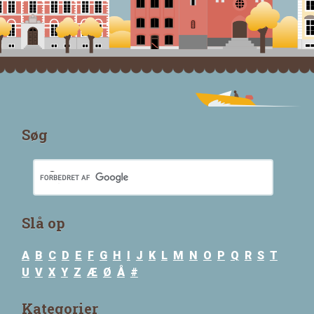
Søg
Slå op
A
B
C
D
E
F
G
H
I
J
K
L
M
N
O
P
Q
R
S
T
U
V
X
Y
Z
Æ
Ø
Å
#
Kategorier