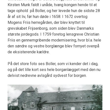
Kirsten Munk faldt i unåde, tvang kongen hende til at
tage ophold på Boller, og her levede hun de sidste 28
år af sit liv, før hun døde i 1658. I 1672 overtog
Mogens Friis herregården, der blev knyttet til
grevskabet Frijsenborg, som siden blev Danmarks
største jordegods. I 1759 foretog lensgreve Christian
Friis en gennemgribende modernisering, hvor bl.a. hele
den søndre og vestre borglænge blev fornyet ovenpå
de eksisterende kældre.
På det store foto ses Boller, som vi kender det i dag,
og på det lille kort ses hele borganlægget med den nu
delvist nedrevne avlsgård sydvest for borgen.