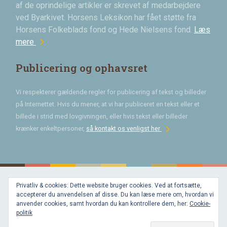
af de oprindelige artikler er skrevet af medarbejdere
ved Byarkivet. Horsens Leksikon har fået støtte fra
Horsens Folkeblads fond og Hede Nielsens fond.
Læs
chevron_right
mere
Publicering og ophavsret
Vi respekterer gældende regler for publicering af tekst og billeder
på Internettet. Hvis du mener, at vi har publiceret en tekst eller et
billede i strid med lovgivningen, eller hvis tekst eller billeder
chevron_right
krænker enkeltpersoner,
så kontakt os venligst her
Privatliv & cookies: Dette website bruger cookies. Ved at fortsætte,
Bygget med
accepterer du anvendelsen af disse. Du kan læse mere om, hvordan vi
WordPress
og
anvender cookies, samt hvordan du kan kontrollere dem, her:
Cookie-
favorite
af
politik
Bechster